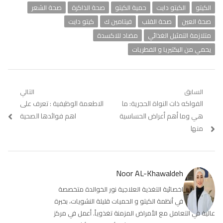
الكيتو
الكيتو دايت
حمية الكيتو
صحة الذاكرة
صحة الشعر
صحة العين
صحة القلب
فيتامين ك
كيتو دايت
متلازمة التمثيل الغذائي
مضاد للاكسدة
يحمي من البكتيريا و الفطريات
تصفّح
السابق
التالي
Previous
الفواكه ذات النواة الحجرية: ما
Next
الاطعمة الوظيفية : تعرف على
المقالات
post:
post:
هي وما أهم أعراض الحساسية
اهم فوائدها الصحية
منها
Noor AL-Khawaldeh
اخصائية التغذية العلاجية نور الخوالدة متخصصة
في أنظمة الكيتو و الحميات قليلة النشويات، بخبرة
عالية في التعامل مع الأمراض المزمنة تغذوياً. أعمل في مركز