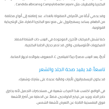
البكتيريا والفطريات مثل Campylobacter jejuni وCandida albicans .
وقد يحمي أيضًا من الأمراض المنقولة بالغذاء. عند إضافته إلى أنواع مختلفة
من الطعام، يساعد ريسفيراترول على منع نمو البكتيريا الضارة، مثل الإشريكية
القولونية.
كما تشمل المركبات الأخرى الموجودة في العِنب ذات النشاط المضاد
للميكروبات الأنثوسيانين، والتي قد تدمر جدران الخلايا البكتيرية.
أخيرًا، يعد العِنب مصدرًا جيدًا لفيتامين C، المعروف بفوائده لجهاز المناعة.
تاسعاً: قد يفيد صحة الجلد والشعر
قد يكون للريسفيراترول تأثيرات وقائية عديدة على بشرتك وشعرك.
في الواقع، اكتسب هذا المركب شعبية في مستحضرات التجميل لأنه يخترق
حاجز الجلد ويزيد من تركيز الكولاجين، فضلاً عن الحماية من أضرار الأشعة
فوق البنفسجية الناتجة عن التعرض لأشعة الشمس.