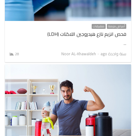
أمراض مزمنة
متفرقات
فحص انزيم نازع هيدروجين اللاكتات (LDH)
…
Author
سنة واحدة ago
Noor AL-Khawaldeh
28