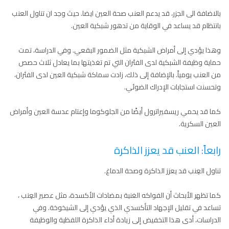
بالاضافة الى الجزر، قد يدعم العنب صحة العين ايضا. حيث وجد ان تناول العنب
بانتظام قد يساعد في الوقاية من تدهور شبكية العين.
وهذا يؤدي إلى أمراض الشبكية مثل الضمور البقعي. وفي الدراسة، تمت
حماية وظيفة الشبكية لدى الفئران التي تم تغذيتها بما يعادل ثلاث حصص
من العنب يومياً. بالإضافة إلى ذلك، زادت سماكة شبكية العين لدى الفئران،
وتحسنت استجابات الإدراك الضوئي.
كما قد يحمي ريسفيراترول أيضًا من الجلوكوما وإعتام عدسة العين وأمراض
العين السكرية.
رابعاً: العنب قد يعزز الذاكرة
تناول العِنب قد يعزز الذاكرة وصحة الدماغ.
كما تظهر الأبحاث أن الفواكه الغنية بمضادات الأكسدة، مثل عصير العِنب ،
تساعد في تقليل الإجهاد التأكسدي الذي يؤدي إلى الشيخوخة. وفي
الدراسات، أدى هذا التخفيض إلى زيادة أداء الذاكرة اللفظية والوظيفة