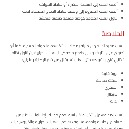
أضف العنب إلى السلطة الخضراء أو سلطة الفواكه
أضف العنب المفروم إلى وصفة سلطة الدجاج المفضلة لديك
تناول العنب المجمد كوجبة خفيفة صيفية منعشة
الخلاصة
العنب مفيد لك. فهي مليئة بمضادات الأكسدة والمواد المغذية. كما أنها
تحتوي على الألياف وهي طعام منخفض السعرات الحرارية. إن تناول نظام
غذائي غني بالفواكه مثل العنب قد يقلل من خطر الإصابة بما يلي:
نوبة قلبية
سكتة دماغية
السكري
سرطان
بدانة
العنب لذيذ وسهل الأكل ولكن انتبه لحجم حصتك. إذا تناولت الكثير من
الطعام في جلسة واحدة، فسوف تتراكم السعرات الحرارية والكربوهيدرات
بسرعة. وهذا قد ينفي أي فوائد صحية ويزيد من خطر زيادة الوزن.