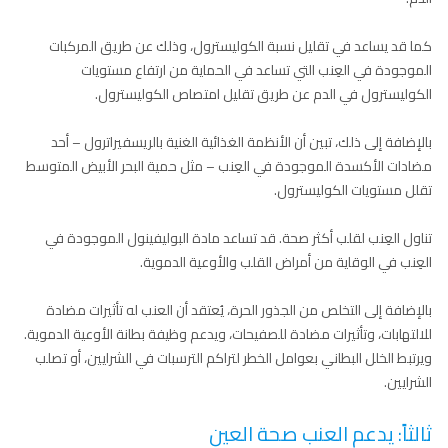
كما قد يساعد في تقليل نسبة الكوليسترول، وذلك عن طريق المركبات
الموجودة في العِنب التي تساعد في الحماية من ارتفاع مستويات
الكوليسترول في الدم عن طريق تقليل امتصاص الكوليسترول.
بالإضافة إلى ذلك، تبين أن الأنظمة الغذائية الغنية بالريسفيراترول – أحد
مضادات الأكسدة الموجودة في العِنب – مثل حمية البحر الأبيض المتوسط
تقلل مستويات الكوليسترول.
تناول العِنب لقلب أكثر صحة. قد تساعد مادة البوليفينول الموجودة في
العِنب في الوقاية من أمراض القلب والأوعية الدموية.
بالإضافة إلى التخلص من الجذور الحرة، يُعتقد أن العنب له تأثيرات مضادة
للالتهابات، وتأثيرات مضادة للصفيحات، ويدعم وظيفة بطانة الأوعية الدموية.
ويرتبط الخلل البطاني بعوامل الخطر لتراكم الترسبات في الشرايين، أو تصلب
الشرايين.
ثالثاً: يدعم العنب صحة العين