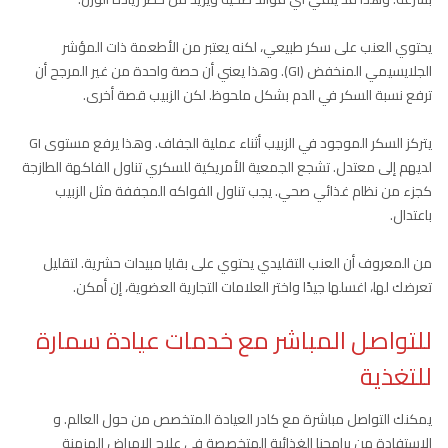
يحتوي العنب على سكر طبيعي، لكنه يعتبر من الأطعمة ذات المؤشر
الجلايسيمي المنخفض (GI). وهذا يعني أن حصة واحدة من غير المرجح أن
ترفع نسبة السكر في الدم بشكل ملحوظ. لكن الزبيب قصة أخرى.
يتركز السكر الموجود في الزبيب أثناء عملية الجفاف. وهذا يرفع مستوى GI
لديهم إلى معتدل. تشجع الجمعية الأمريكية للسكري تناول الفاكهة الطازجة
كجزء من نظام غذائي صحي. يجب تناول الفواكه المجففة مثل الزبيب
باعتدال.
من المعروف أن العنب التقليدي يحتوي على بقايا مبيدات حشرية. لتقليل
تعرضك لها، اغسلها جيدًا واختر العلامات التجارية العضوية، إن أمكن.
للتواصل المباشر مع خدمات عيادة سمارة
للتغذية
يمكنك التواصل مباشرة مع كادر العيادة المتخصص من حول العالم. و
الاستفادة من برامجنا الغذائية المتخصصة في علاج الامراض المزمنة