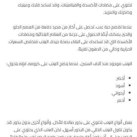
تحتوي على مضادات الأكسدة والفيتامينات، وقد تساعد قلبك وعينيك
وذاكرتك والمزيد.
عندما تقضم حبة عنب، تحصل على أكثر من مجرد دفعة من العصير الحلو
والخير. يمكنك أيضًا الحصول على جرعة من العناصر الغذائية ومضادات
الأكسدة التي قد تساعدك على البقاء بصحة جيدة. العِنب منخفض السعرات
الحرارية وخالي من الدهون تقريبًا.
العِنب موجود منذ آلاف السنين. عندما ينضج العِنب على كرومه، فإنه يتحول:
أخضر
أسود
أرجواني
أحمر
بعض أنواع العِنب تحتوي على بذور صالحة للأكل. وأنواع أخرى بدون بذور. قد
يكون تناول العِنب الخالي من البذور أسهل، لكن العنب الذي يحتوي على
البذور يميل إلى أن يكون أكثر حلاوة. قد يكون طعم البذور نفسها مرًا قليلاً.