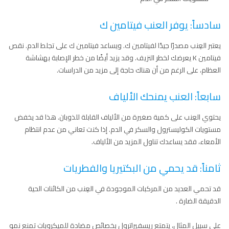
سادساً: يوفر العنب فيتامين ك
يعتبر العِنب مصدرًا جيدًا لفيتامين ك. ويساعد فيتامين ك على تجلط الدم. نقص
فيتامين K يعرضك لخطر النزيف. وقد يزيد أيضًا من خطر الإصابة بهشاشة
العظام، على الرغم من أن هناك حاجة إلى مزيد من الدراسات.
سابعاً: العنب يمنحك الألياف
يحتوي العِنب على كمية صغيرة من الألياف القابلة للذوبان. هذا قد يخفض
مستويات الكوليسترول والسكر في الدم. إذا كنت تعاني من عدم انتظام
الأمعاء، فقد يساعدك تناول المزيد من الألياف.
ثامناً: قد يحمي من البكتيريا والفطريات
قد تحمي العديد من المركبات الموجودة في العِنب من الكائنات الحية
الدقيقة الضارة .
على سبيل المثال، يتمتع ريسفيراترول بخصائص مضادة للميكروبات تمنع نمو