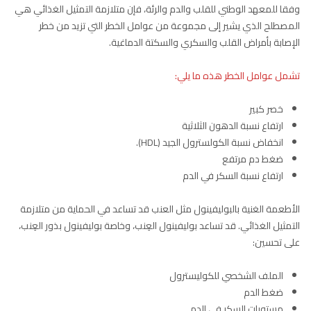
وفقا للمعهد الوطني للقلب والدم والرئة، فإن متلازمة التمثيل الغذائي هي
المصطلح الذي يشير إلى مجموعة من عوامل الخطر التي تزيد من خطر
الإصابة بأمراض القلب والسكري والسكتة الدماغية.
تشمل عوامل الخطر هذه ما يلي:
خصر كبير
ارتفاع نسبة الدهون الثلاثية
انخفاض نسبة الكولسترول الجيد (HDL).
ضغط دم مرتفع
ارتفاع نسبة السكر في الدم
الأطعمة الغنية بالبوليفينول مثل العنب قد تساعد في الحماية من متلازمة
التمثيل الغذائي. قد تساعد بوليفينول العِنب، وخاصة بوليفينول بذور العِنب،
على تحسين:
الملف الشخصي للكوليسترول
ضغط الدم
مستويات السكر في الدم