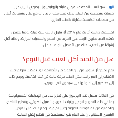
الزبيب
هو العنب المجفف. فهي مليئة بالبوليفينول. يحتوي الزبيب على
كميات منخفضة من الماء، لذلك فهو يحتوي في الواقع على مستويات أعلى
من مضادات الأكسدة مقارنة بالعنب الطازج.
اكتشفت دراسة أجريت عام 2014 أن تناول الزبيب ثلاث مرات يوميًا يخفض
ضغط الدم. يحتوي الزبيب على المزيد من السكر والسعرات الحرارية، ولكنه أقل
إشباعًا من العنب، لذلك من الأفضل تناوله باعتدال.
هل من الجيد أكل العنب قبل النوم؟
نعم يمكن أن يكون. من بين العديد من الأطعمة التي يمكنك تناولها قبل
الذهاب إلى السرير ليلاً، يحتل العنب مرتبة عالية في تلك القائمة. ويرجع ذلك
إلى حد كبير إلى احتوائها على هرمون الميلاتونين.
في النباتات، يعمل هذا الهرمون على تعزيز عدد من الإجراءات الفسيولوجية،
بما في ذلك النمو، والتجذير، وإنبات البذور، والتمثيل الضوئي، وتنظيم التناضح،
والحماية من الضغوطات الحيوية وغير الحيوية . ومع ذلك، فإن الغرض
الرئيسي للميلاتونين عند البشر هو المساعدة في تنظيم إيقاع الساعة