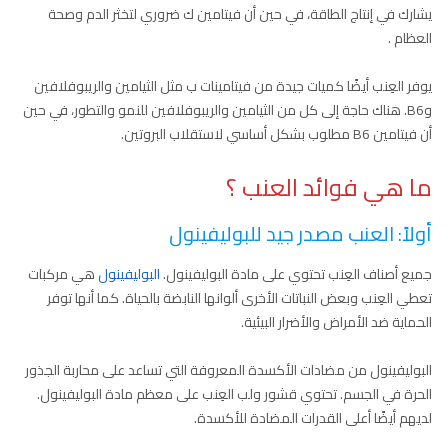
يشارك في إنتاج الطاقة، في حين أن فيتامين ك ضروري لتخثر الدم وصحة
العظام .
يوفر العِنب أيضًا كميات جيدة من فيتامينات ب مثل الثيامين والريبوفلافين
وB6. هناك حاجة إلى كل من الثيامين والريبوفلافين للنمو والتطور، في حين
أن فيتامين B6 مطلوب بشكل أساسي لاستقلاب البروتين.
ما هي فوائد العنب ؟
أولاً: العنب مصدر جيد للبوليفينول
جميع أصناف العِنب تحتوي على مادة البوليفينول.
البوليفينول
هي مركبات
تعطي العِنب وبعض النباتات الأخرى ألوانها النابضة بالحياة. كما أنها توفر
الحماية ضد الأمراض والأضرار البيئية.
البوليفينول من مضادات الأكسدة المعروفة التي تساعد على محاربة الجذور
الحرة في الجسم. تحتوي قشور ولب العِنب على معظم مادة البوليفينول.
لديهم أيضًا أعلى القدرات المضادة للأكسدة.