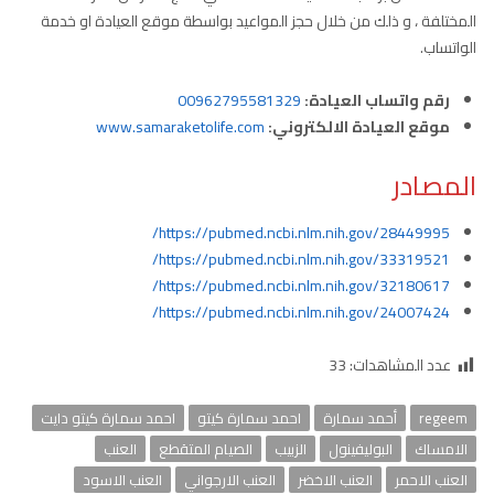
المختلفة ، و ذلك من خلال حجز المواعيد بواسطة موقع العيادة او خدمة
الواتساب.
رقم واتساب العيادة:
00962795581329
موقع العيادة الالكتروني:
www.samaraketolife.com
المصادر
https://pubmed.ncbi.nlm.nih.gov/28449995/
https://pubmed.ncbi.nlm.nih.gov/33319521/
https://pubmed.ncbi.nlm.nih.gov/32180617/
https://pubmed.ncbi.nlm.nih.gov/24007424/
عدد المشاهدات:
33
regeem
أحمد سمارة
احمد سمارة كيتو
احمد سمارة كيتو دايت
الامساك
البوليفينول
الزبيب
الصيام المتقطع
العنب
العنب الاحمر
العنب الاخضر
العنب الارجواني
العنب الاسود