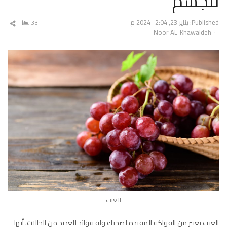
للجسم
Published:
يناير 23, 2024
2:04 م
33
شار
Author
Noor AL-Khawaldeh
المق
العنب
العنب يعتبر من الفواكة المفيدة لصحتك وله فوائد للعديد من الحالات. أنها