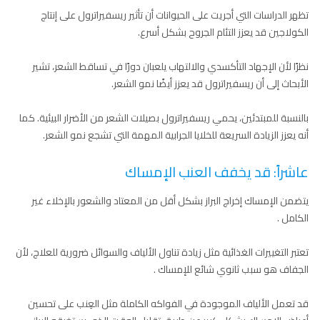
تظهر الدراسات التي أجريت على الحيوانات أن تأثير ريسفيراترول على إنتاج
الكولاجين قد يعزز التئام الجروح بشكل أسرع.
نظرًا لأن الإجهاد التأكسدي والالتهاب يلعبان دورًا في تساقط الشعر، تشير
الأبحاث إلى أن ريسفيراترول قد يعزز أيضًا نمو الشعر.
بالنسبة للمبتدئين، يحمي ريسفيراترول بصيلات الشعر من الأضرار البيئية. كما
أنه يعزز الزيادة السريعة للخلايا الجرابية المهمة التي تشجع نمو الشعر.
عاشراً: قد يخفف العنب الإمساك
يتضمن الإمساك إخراج البراز بشكل أقل من المعتاد والشعور بالإخلاء غير
الكامل .
تعتبر التغييرات الغذائية مثل زيادة تناول الألياف والسوائل ضرورية للعلاج، لأن
الجفاف هو سبب ثانوي شائع للإمساك .
قد تعمل الألياف الموجودة في الفواكه الكاملة مثل العِنب على تحسين