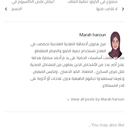
Previous
ممنوع في الكيتو: ثمانية أصناف
Next
أعراض نقص الكالسيوم في
المقالات
post:
post:
لا تقترب منها
الجسم
Marah haroun
مرح هارون أخصائية التغذية العلاجية تخصصت في
العلاج باستخدام حمية الكيتو والصيام المتقطع
بعد أن تعلمت أساسيات الحمية على يد م.أحمد سمارة هدفنا
علاج أكبر عدد من الأشخاص الذين يعانون من المشاكل الصحية
مثل مرض السكري ، الضغط ، الكبد الدهني ، وتكيس المبايض
وغيرها ليستعيدوا حياتهم الطبيعية بدون علاجات أو أدوية على
قدر المستطاع .
→
View all posts by Marah haroun
You may also like...