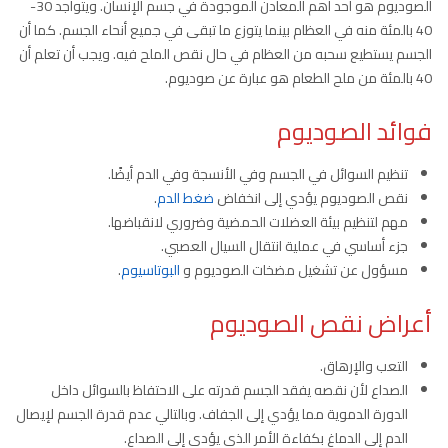
الصوديوم هو أحد أهم المعادن الموجودة في جسم الإنسان. ويتواجد 30-
40 بالمئة منه في العظام بينما يتوزع ما تبقى في جميع أنحاء الجسم. كما أن
الجسم يستطيع سحبه من العظام في حال نقص الملح فيه. ويجب أن تعلم أن
40 بالمئة من ملح الطعام هو عبارة عن صوديوم.
فوائد الصوديوم
تنظيم السوائل في الجسم وفي الأنسجة وفي الدم أيضًا.
نقص الصوديوم يؤدي إلى انخفاض
ضغط الدم
.
مهم لتنظيم بيئة العضلات الحمضية وضروري لانقباضها.
جزء أساسي في عملية انتقال السيال العصبي.
مسؤول عن تشغيل مضخات الصوديوم و
البوتاسيوم
.
أعراض نقص الصوديوم
التعب والإرهاق.
الصداع لأن نقصه يفقد الجسم قدرته على الاحتفاظ بالسوائل داخل
الدورة الدموية مما يؤدي إلى الجفاف. وبالتالي عدم قدرة الجسم لإيصال
الدم إلى الدماغ بكفاءة الأمر الذي يؤدي إلى الصداع.