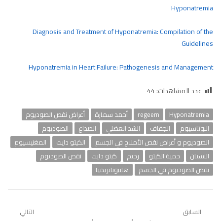
Hyponatremia
Diagnosis and Treatment of Hyponatremia: Compilation of the
Guidelines
Hyponatremia in Heart Failure: Pathogenesis and Management
عدد المشاهدات:
44
Hyponatremia
regeem
أحمد سمارة
أعراض نقص الصوديوم
البوتاسيوم
الجفاف
الشد العضلي
الصداع
الصوديوم
الصوديوم و أعراض نقص الأملاح في الجسم
الكيتو دايت
المغنيسيوم
النسيان
حمية الكيتو
رجيم
كيتو دايت
نقص الصوديوم
نقص الصوديوم في الجسم
هايبوناتريميا
تصفّح
السابق
التالي