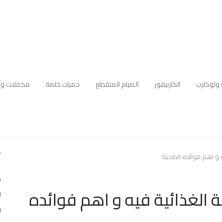
 ولوكارب
الكارنيفور
الصيام المتقطع
حميات خاصة
مكملات وأ
أ
ه و اهم فوائده الصحية
د
 الغذائية فيه و اهم فوائده
ا
ا