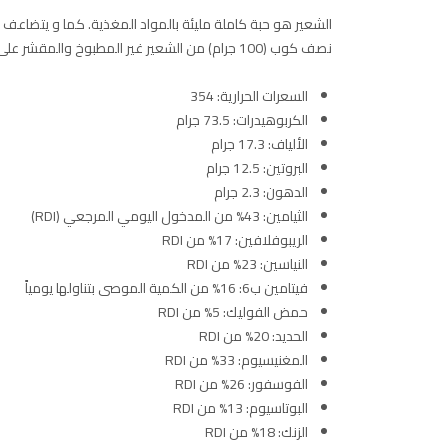
الشعير هو حبة كاملة مليئة بالمواد المغذية. كما و يتضاعف ح
نصف كوب (100 جرام) من الشعير غير المطبوخ والمقشر على العناصر الغذائية التالية:
السعرات الحرارية: 354
الكربوهيدرات: 73.5 جرام
الألياف: 17.3 جرام
البروتين: 12.5 جرام
الدهون: 2.3 جرام
الثيامين: 43% من المدخول اليومي المرجعي (RDI)
الريبوفلافين: 17% من RDI
النياسين: 23% من RDI
فيتامين ب6: 16% من الكمية الموصى بتناولها يومياً
حمض الفوليك: 5% من RDI
الحديد: 20% من RDI
المغنيسيوم: 33% من RDI
الفوسفور: 26% من RDI
البوتاسيوم: 13% من RDI
الزنك: 18% من RDI