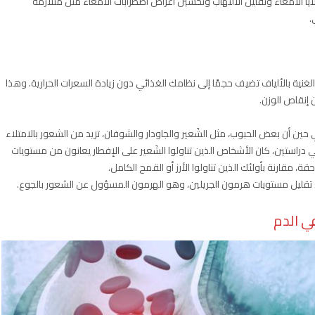
اث أن SCFAs تساعد في تغذية خلايا الأمعاء وتقليل الالتهاب وتحسين أعراض اضطرابات الأمعاء مثل متلازمة
لغنية بالألياف تضيف حجمًا إلى نظامك الغذائي دون زيادة السعرات الحرارية. وهذا
 إنقاص الوزن.
ين أن بعض الحبوب، مثل الشَعير والجاودار والشوفان، تزيد من الشعور بالامتلاء
ي دراستين، كان الأشخاص الذين تناولوا الشَعير على الإفطار يعانون من مستويات
، مقارنة بأولئك الذين تناولوا الأرز أو القمح الكامل.
هي تقليل مستويات هرمون الجريلين، وهو الهرمون المسؤول عن الشعور بالجوع.
ي الدم