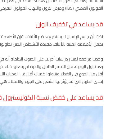
السلسلة (SCFAs). تظهر الأبح
القولون العصبي (IBS) ومرض كرون والتهاب القولون التقرحي.
قد يساعد في تخفيف الوزن
نظرًا لأن جسم الإنسان لا يستطيع هضم الألياف، فإن الأطعمة ا
يجعل الأطعمة الغنية بالألياف مفيدة للأشخاص الذين يحاولون
وجدت مراجعة لعشر دراسات أجريت على الحبوب الكاملة أنه في ح
بعد تناول الوجبة، فإن القمح الكامل والذرة لم يفعلوا ذلك. ف
أقل من الجوع في الغداء وتناولوا كميات أقل في الوجبات اللاحقة
إحدى الطرق التي قد يؤثر بها الشَعير على الجوع والامتلاء 
قد يساعد على خفض نسبة الكوليسترول ف