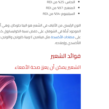
النحاس: 25% من RDI
المنغنيز: 97% من RDI
السيلينيوم: 54% من RDI
النوع الرئيسي من الألياف في الشَعير هو البيتا جلوكان، وهي أ
الموجود أيضًا في الشوفان، على خفض نسبة الكوليسترول كما 
على
مضادات الأكسدة
مثل فيتامين E وبيتا كاروتين
التأكسدي وإصلاحه.
فوائد الشعير
الشعير يمكن أن يعزز صحة الأمعاء