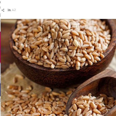
ن
42
ش
ال
(
إ