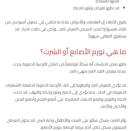
ملتهباً (منتفخاً)
قد تظهر تقرحات وبثور (نادرة)
يقول الأطباء إن العلامات والأعراض عادة ما تختفي في غضون أسبوعين من
تلقاء نفسها إذا تجنب المريض التعرض للبرد. ,ولكن في حالات نادرة ، قد
يستغرق التعافي شهوراً.
ما هي تورم الأصابع أو الشرث؟
تظهر بعض الدراسات أنه شكلاً موضعياً من اعتلال الأوعية الدموية يحدث
عندما يتعرض الفرد الغير مهيئ للبرد.
قد يؤدي التعرض للبرد والرطوبة إلى تلف الأوعية الدموية الدقيقة (الشعيرات
الدموية) في الجلد ، مما يؤدي إلى احمرار وبثور وحكة والتهاب. قد تحدث
الحكة والتورم والبقع الحمراء المتقرحة على أصابع القدم وأصابع اليدين
والأذنين والأنف.
يؤثر الشرث بشكل شائع على النساء والأطفال وكبار السن. قد يكون المرضى
النحيفون بشكل خاص أكثر عرضة للإصابة بتورم الأصابع.