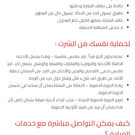
حافظ على جفاف البشرة ودفئها
تطبيق غسول للحد من الحكة. غسول خال من العطور.
نظف البشرة بمطهر لتقليل خطر العدوى
لا تخدش المنطقة المصابة
لحماية نفسك من الشرث :
عندما يكون الجو بارداً ، ارتد ملابس مناسبة – وهذا يشمل الأحذية
الدافئة (الأحذية والجوارب) والقفازات والقبعة والوشاح. بمعنى آخر ، ارتدِ
ملابس تحمي القدمين واليدين والأذنين من البرد. من الممكن حماية
الأنف عن طريق لف شيء مثل وشاح حول جزء من الوجه.
زيادة الدورة الدموية – الحفاظ على النشاط يمكن أن يساعد في تحسين
الدورة الدموية.
تعزيز الدورة الدموية الجيدة – تجنب ارتداء أحذية ضيقة بشكل خاص لأن
هذا يمكن أن يزيد من تقييد الأوعية الدموية.
كيف يمكن التواصل مباشرة مع خدمات
العيادة ؟