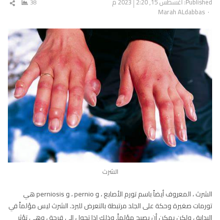
Published:
أغسطس 15, 2023
2:20 م
38
شار
Author
Marah ALdabbas
المق
الشرث
الشرث ، المعروف أيضاً باسم تورم الأصابع ، و pernio ، و perniosis هي
تورمات صغيرة وحكة على الجلد مرتبطة بالتعرض للبرد. الشرث ليس مؤلماً في
البداية ، ولكن يمكن أن يصبح مؤلماً. وذلك إذا تحول إلى قرحة ، وهي تؤثر