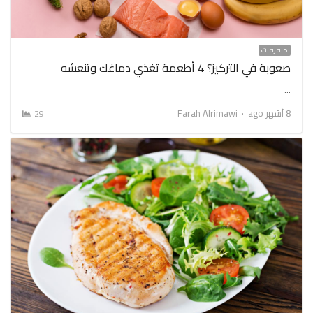
متفرقات
صعوبة في التركيز؟ 4 أطعمة تغذي دماغك وتنعشه
…
Author
8 أشهر ago
Farah Alrimawi
29