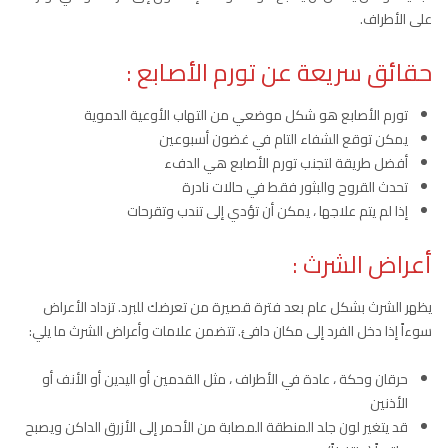
على الأطراف.
حقائق سريعة عن تورم الأصابع :
تورم الأصابع هو شكل موضعي من التهاب الأوعية الدموية
يمكن توقع الشفاء التام في غضون أسبوعين
أفضل طريقة لتجنب تورم الأصابع هي الدفء
تحدث القروح والبثور فقط في حالات نادرة
إذا لم يتم علاجها ، يمكن أن تؤدي إلى تندب وتقرحات
أعراض الشرث :
يظهر الشرث بشكل عام بعد فترة قصيرة من تعرضك للبرد. تزداد الأعراض
سوءاً إذا دخل الفرد إلى مكان دافئ. تتضمن علامات وأعراض الشرث ما يلي:
حرقان وحكة ، عادة في الأطراف ، مثل القدمين أو اليدين أو الأنف أو
الأذنين
قد يتغير لون جلد المنطقة المصابة من الأحمر إلى الأزرق الداكن ويصبح