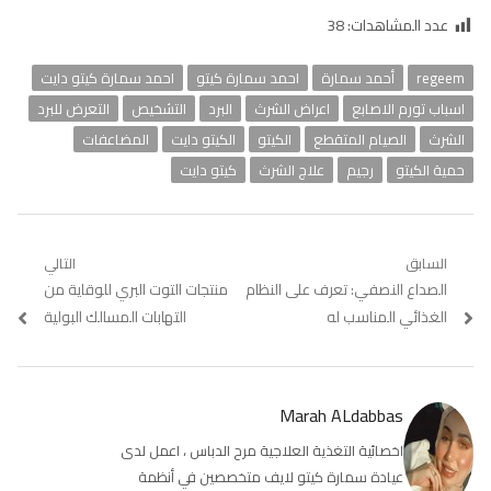
عدد المشاهدات:
38
regeem
أحمد سمارة
احمد سمارة كيتو
احمد سمارة كيتو دايت
اسباب تورم الاصابع
اعراض الشرث
البرد
التشخيص
التعرض للبرد
الشرث
الصيام المتقطع
الكيتو
الكيتو دايت
المضاعفات
حمية الكيتو
رجيم
علاج الشرث
كيتو دايت
تصفّح
السابق
التالي
Previous
الصداع النصفي: تعرف على النظام
Next
منتجات التوت البري للوقاية من
المقالات
post:
post:
الغذائي المناسب له
التهابات المسالك البولية
Marah ALdabbas
اخصائية التغذية العلاجية مرح الدباس ، اعمل لدى
عيادة سمارة كيتو لايف متخصصين في أنظمة