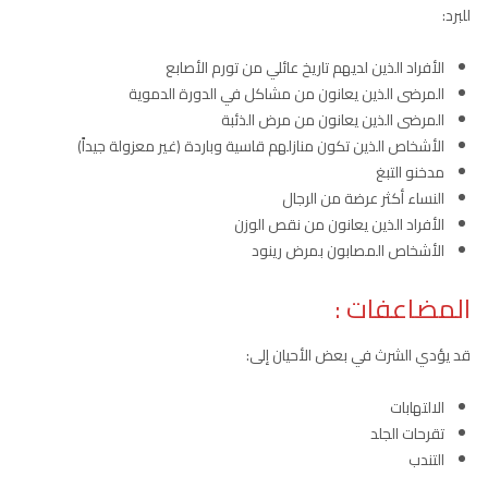
للبرد:
الأفراد الذين لديهم تاريخ عائلي من تورم الأصابع
المرضى الذين يعانون من مشاكل في الدورة الدموية
المرضى الذين يعانون من مرض الذئبة
الأشخاص الذين تكون منازلهم قاسية وباردة (غير معزولة جيداً)
مدخنو التبغ
النساء أكثر عرضة من الرجال
الأفراد الذين يعانون من نقص الوزن
الأشخاص المصابون بمرض رينود
المضاعفات :
قد يؤدي الشرث في بعض الأحيان إلى:
الالتهابات
تقرحات الجلد
التندب