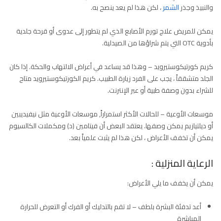
والنبيذ وجذر
الشمر
، لكن هذا لم يعد ينصح به.
يمكن للمريض علاج تورم الأصابع الذي لم يتطور إلى عدوى أو قرحة جلدية
بأدوية OTC التي يتم شراؤها من الصيدلية.
كريم كورتيكوستيرويد – وهذا قد يساعد في أعراض الالتهاب والحكة. إذا كان
الجلد متشققاً ، يجب على الفرد زيارة الطبيب. كريم الكورتيكوستيرويد متاح
للشراء بدون وصفة طبية أو عبر الإنترنت.
موسعات الأوعية – للحالات الأكثر استمراراً, موسعات الأوعية مثل نيفيديبين
أو ديلتيازيم يمكن وصفها. يعتقد البعض أن فيتامين (د) ومكملات الكالسيوم
يمكن أن تخفف الأعراض ، لكن هذا لم يثبت علمياً بعد.
الرعاية المنزلية :
يمكن أن يخفف ما يلي الأعراض:
أعد تدفئة البشرة بلطف – لا تقم بالتدليك أو الفرك أو التعرض للحرارة
المباشرة