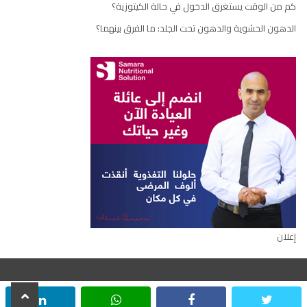
كم من الوقت يستغرق الدخول في حالة الكيتوزية؟
الدهون الحشوية والدهون تحت الجلد: ما الفرق بينهما؟
إعلان
scroll
inkedin
whatsapp
facebook
twitter
جميع الحقوق محفوظة © ٢٠٢٢
to