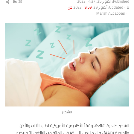
Published:
أكتوبر 25, 2023
4:37
29
شار
م
Updated: أكتوبر 29, 2023
9:59 ص
المق
Author
Marah ALdabbas
الشخير
الشخير ظاهرة شائعة. وفقاً للأكاديمية الأمريكية لطب الأنف والأذن
والحنجرة (AAO) ، فإن ما يصل إلى 45 في المائة من البالغين الأمريكيين