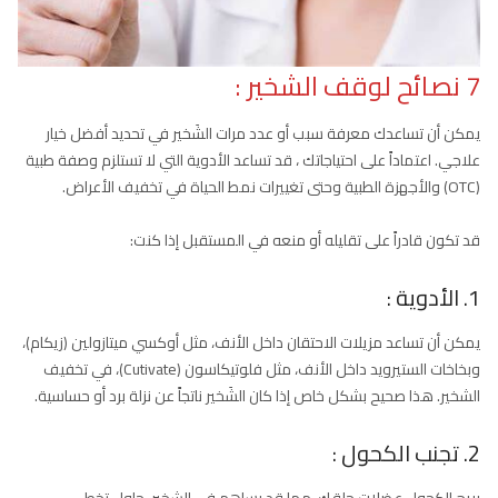
7 نصائح لوقف الشخير :
يمكن أن تساعدك معرفة سبب أو عدد مرات الشَخير في تحديد أفضل خيار
علاجي. اعتماداً على احتياجاتك ، قد تساعد الأدوية التي لا تستلزم وصفة طبية
(OTC) والأجهزة الطبية وحتى تغييرات نمط الحياة في تخفيف الأعراض.
قد تكون قادراً على تقليله أو منعه في المستقبل إذا كنت:
1. الأدوية :
يمكن أن تساعد مزيلات الاحتقان داخل الأنف، مثل أوكسي ميتازولين (زيكام)،
وبخاخات الستيرويد داخل الأنف، مثل فلوتيكاسون (Cutivate)، في تخفيف
الشخير. هذا صحيح بشكل خاص إذا كان الشَخير ناتجاً عن نزلة برد أو حساسية.
2. تجنب الكحول :
يريح الكحول عضلات حلقك، مما قد يساهم في الشخير. حاول تخطي