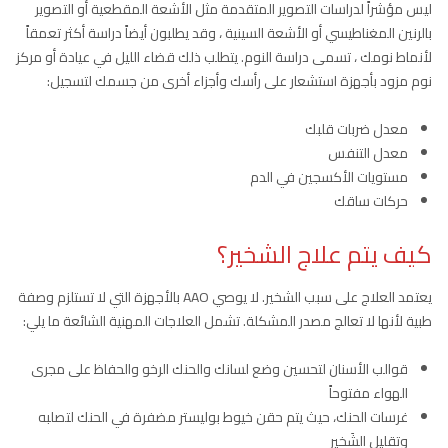
ليس مؤشراً لدراسات التصوير المتقدمة مثل الأشعة المقطعية أو التصوير
بالرنين المغناطيسي أو الأشعة السينية ، وقد يطلبون أيضاً دراسة أكثر تعمقاً
لأنماط نومك ، تسمى دراسة النوم. يتطلب ذلك قضاء الليل في عيادة أو مركز
نوم مزود بأجهزة استشعار على رأسك وأجزاء أخرى من جسمك لتسجيل:
معدل ضربات قلبك
معدل التنفس
مستويات الأكسجين في الدم
حركات ساقك
كيف يتم علاج الشخير؟
يعتمد العلاج على سبب الشخير. لا يوصي AAO بالأجهزة التي لا تستلزم وصفة
طبية لأنها لا تعالج مصدر المشكلة. تشمل العلاجات المهنية الشائعة ما يلي:
قوالب الأسنان لتحسين وضع لسانك والحنك الرخو والحفاظ على مجرى
الهواء مفتوحاً
غرسات الحنك، حيث يتم حقن خيوط بوليستر مضفرة في الحنك لتصلبه
وتقليل الشَخير