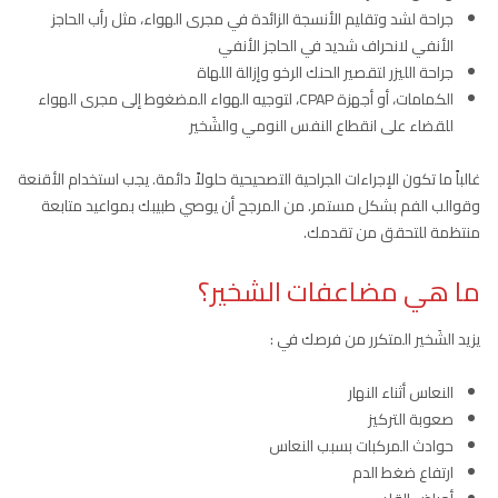
جراحة لشد وتقليم الأنسجة الزائدة في مجرى الهواء، مثل رأب الحاجز
الأنفي لانحراف شديد في الحاجز الأنفي
جراحة الليزر لتقصير الحنك الرخو وإزالة اللهاة
الكمامات، أو أجهزة CPAP، لتوجيه الهواء المضغوط إلى مجرى الهواء
للقضاء على انقطاع النفس النومي والشَخير
غالباً ما تكون الإجراءات الجراحية التصحيحية حلولاً دائمة. يجب استخدام الأقنعة
وقوالب الفم بشكل مستمر. من المرجح أن يوصي طبيبك بمواعيد متابعة
منتظمة للتحقق من تقدمك.
ما هي مضاعفات الشخير؟
يزيد الشَخير المتكرر من فرصك في :
النعاس أثناء النهار
صعوبة التركيز
حوادث المركبات بسبب النعاس
ارتفاع ضغط الدم