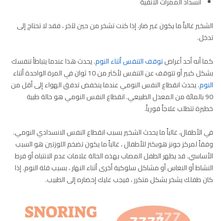
انسداد الممرات الأنفية
الشخير غالباً ما يكون غير ضار. إذا كنت تشخر من حين لآخر ، فقد لا تحتاج إلى
تدخل.
كما أنه أحد أعراض
توقف التنفس أثناء النوم
. يحدث هذا عندما يتباطأ تنفسك
بشكل كبير أو تتوقف عن التنفس لأكثر من 10 ثوان في المرة الواحدة أثناء
النوم
. يحدث انقطاع النفس النومي عندما ينخفض تدفق الهواء إلى أقل من
90 بالمائة من المعدل الطبيعي. انقطاع النفس النومي هو حالة طبية
خطيرة تتطلب علاجاً فورياً.
في الأطفال، غالباً ما يحدث الشخير بسبب انقطاع النفس الانسدادي النومي.
وفقاً لمركز جونز هوبكنز للأطفال ، غالباً ما يكون تضخم اللوزتين هو السبب
الأساسي. قد يظهر الطفل المصاب بهذه الحالة علامات عدم الانتباه أو فرط
النشاط أو النعاس أو مشاكل سلوكية أخرى أثناء النهار ، بسبب قلة النوم. إذا
كان طفلك يشخر بشكل متكرر ، فيجب عليك إحضاره إلى الطبيب.