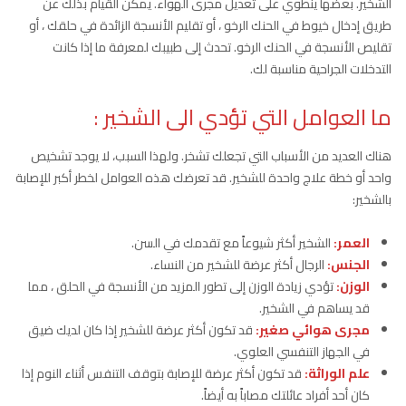
الشخير. بعضها ينطوي على تعديل مجرى الهواء. يمكن القيام بذلك عن
طريق إدخال خيوط في الحنك الرخو ، أو تقليم الأنسجة الزائدة في حلقك ، أو
تقليص الأنسجة في الحنك الرخو. تحدث إلى طبيبك لمعرفة ما إذا كانت
التدخلات الجراحية مناسبة لك.
ما العوامل التي تؤدي الى الشخير :
هناك العديد من الأسباب التي تجعلك تشخر. ولهذا السبب، لا يوجد تشخيص
واحد أو خطة علاج واحدة للشخير. قد تعرضك هذه العوامل لخطر أكبر للإصابة
بالشخير:
العمر:
الشخير أكثر شيوعاً مع تقدمك في السن.
الجنس:
الرجال أكثر عرضة للشخير من النساء.
الوزن:
تؤدي زيادة الوزن إلى تطور المزيد من الأنسجة في الحلق ، مما
قد يساهم في الشخير.
مجرى هوائي صغير:
قد تكون أكثر عرضة للشخير إذا كان لديك ضيق
في الجهاز التنفسي العلوي.
علم الوراثة:
قد تكون أكثر عرضة للإصابة بتوقف التنفس أثناء النوم إذا
كان أحد أفراد عائلتك مصاباً به أيضاً.