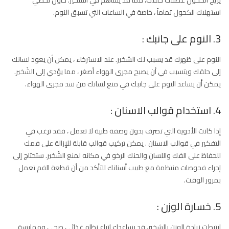
استهلاك الكحول تماماً ، خاصة في الساعات التي تسبق النوم.
3. النوم على جانبك :
النوم على ظهرك قد يسبب لك الشخير. عند الاسترخاء ، يمكن أن يعود لسانك
إلى حلقك ويتسبب في أن يصبح مجرى الهواء أصغر ، مما يؤدي إلى الشَخير.
يمكن أن يساعد النوم على جانبك في منع لسانك من سد مجرى الهواء.
4. استخدام قوالب الاسنان :
إذا كانت الأدوية التي تصرف بدون وصفة طبية لا تعمل ، فقد ترغب في
التفكير في قوالب الاسنان . يمكن تركيب قوالب قابلة للإزالة على فمك
للحفاظ على الفك واللسان والحنك الرخو في مكانه لمنع الشَخير. ستحتاج إلى
إجراء فحوصات منتظمة مع طبيب أسنانك للتأكد من أن قطعة الفم تعمل
بمرور الوقت.
5. خسارة الوزن :
ارتبطت زيادة الوزن بالشخير. قد يساعدك اتباع نظام غذائي صحي وممارسة