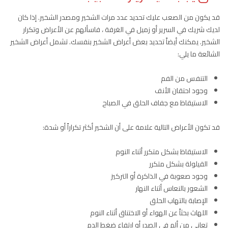
قد يكون من الصعب عليك تحديد عدد مرات الشخير ومصدر الشخير. إذا كان
لديك شريك في السرير أو زميل في الغرفة ، فاسألهم عن الأعراض وتكرار
الشخير. يمكنك أيضاً تحديد بعض أعراض الشخير بنفسك. تشمل أعراض الشخير
الشائعة ما يلي:
التنفس من الفم
وجود احتقان الأنف
الاستيقاظ مع جفاف الحلق في الصباح
قد تكون الأعراض التالية علامة على أن الشخير أكثر تكراراً أو شدة:
الاستيقاظ بشكل متكرر أثناء النوم
القيلولة بشكل متكرر
وجود صعوبة في الذاكرة أو التركيز
الشعور بالنعاس أثناء النهار
الإصابة بالتهاب الحلق
اللهاث بحثاً عن الهواء أو الاختناق أثناء النوم
تعاني من ألم في الصدر أو ارتفاع ضغط الدم