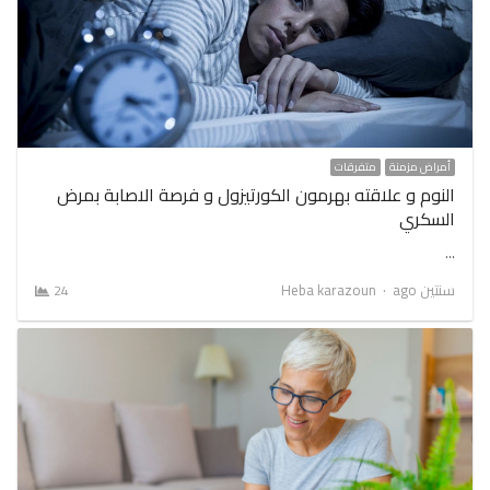
أمراض مزمنة
متفرقات
النوم و علاقته بهرمون الكورتيزول و فرصة الاصابة بمرض
السكري
…
Author
سنتين ago
Heba karazoun
24