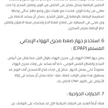
التمارين الرياضية بشكل متكرر على التخلص من الوزن وتقليل الشخير. إذا كنت
تعاني من زيادة الوزن، فتحدث مع طبيبك حول وضع نظام غذائي وخطة
لممارسة الرياضة. بالإضافة إلى تقليل الشَخير ، يمكن أن يساعد الحفاظ على
وزن صحي في السيطرة على ارتفاع ضغط الدم وتحسين نسبة الدهون وتقليل
خطر الإصابة بمرض السكري.
6. استخدم جهاز ضغط مجرى الهواء الإيجابي
المستمر (CPAP) :
يضخ جهاز CPAP الهواء إلى مجرى الهواء طوال الليل، مما يقلل من أعراض
الشخير وانقطاع النفس النومي. كما أنه يساعد على إبقاء مجرى الهواء
مفتوحاً. لكي يعمل الجهاز ، تحتاج إلى ارتداء قناع الأكسجين أثناء النوم. قد
يستغرق هذا بعض الوقت لتعتاد عليه ، لكنه يمكن أن يساعد في إزالة
الأعراض على الفور. CPAP الخاص بك.
7. الخيارات الجراحية :
هناك أيضاً العديد من الخيارات الجراحية التي قد تساعدك على التوقف عن