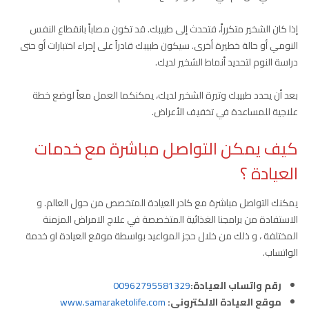
إذا كان الشخير متكرراً، فتحدث إلى طبيبك. قد تكون مصاباً بانقطاع النفس
النومي أو حالة خطيرة أخرى. سيكون طبيبك قادراً على إجراء اختبارات أو حتى
دراسة النوم لتحديد أنماط الشخير لديك.
بعد أن يحدد طبيبك وتيرة الشخير لديك، يمكنكما العمل معاً لوضع خطة
علاجية للمساعدة في تخفيف الأعراض.
كيف يمكن التواصل مباشرة مع خدمات
العيادة ؟
يمكنك التواصل مباشرة مع كادر العيادة المتخصص من حول العالم. و
الاستفادة من برامجنا الغذائية المتخصصة في علاج الامراض المزمنة
المختلفة ، و ذلك من خلال حجز المواعيد بواسطة موقع العيادة او خدمة
الواتساب.
رقم واتساب العيادة:
00962795581329
موقع العيادة الالكتروني:
www.samaraketolife.com