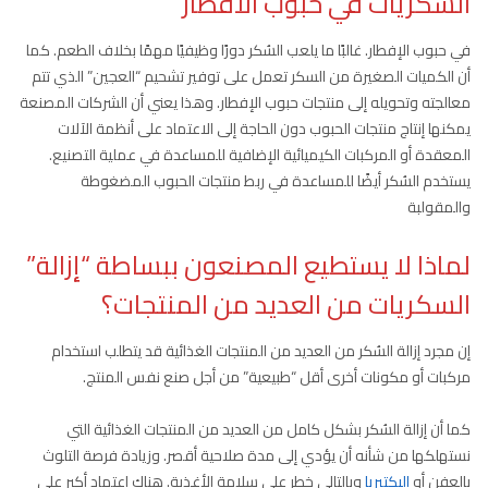
السكريات في حبوب الافطار
في حبوب الإفطار. غالبًا ما يلعب السُكر دورًا وظيفيًا مهمًا بخلاف الطعم. كما
أن الكميات الصغيرة من السكر تعمل على توفير تشحيم “العجين” الذي تتم
معالجته وتحويله إلى منتجات حبوب الإفطار. وهذا يعني أن الشركات المصنعة
يمكنها إنتاج منتجات الحبوب دون الحاجة إلى الاعتماد على أنظمة الآلات
المعقدة أو المركبات الكيميائية الإضافية للمساعدة في عملية التصنيع.
يستخدم السُكر أيضًا للمساعدة في ربط منتجات الحبوب المضغوطة
والمقولبة
لماذا لا يستطيع المصنعون ببساطة “إزالة”
السكريات من العديد من المنتجات؟
إن مجرد إزالة السُكر من العديد من المنتجات الغذائية قد يتطلب استخدام
مركبات أو مكونات أخرى أقل “طبيعية” من أجل صنع نفس المنتج.
كما أن إزالة السُكر بشكل كامل من العديد من المنتجات الغذائية التي
نستهلكها من شأنه أن يؤدي إلى مدة صلاحية أقصر. وزيادة فرصة التلوث
بالعفن أو
البكتيريا
وبالتالي خطر على سلامة الأغذية. هناك اعتماد أكبر على