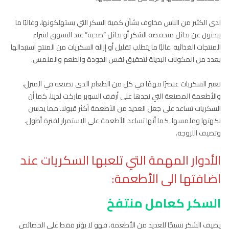
لدى الكثير من الناس مخاوف بشأن كمية السكر التي يستهلكونها، وغالبًا ما
يبحثون عن بدائل منخفضة السُكر أو بدائل “صحية” عند التسوق لشراء
المنتجات الغذائية .غالبًا ما يتطلب تقليل أو إزالة السكريات من المنتج استبدالها
بعدد من المكونات البديلة لتحقيق نفس الجودة والطعم والملمس.
تعتبر السكريات عنصرًا مهمًا في كل من الطعام الذي نصنعه في المنزل،
والأطعمة المصنعة التي نجدها على أرفف السوبر ماركت لدينا. كما أن
السكريات تساعد على جعل العديد من الأطعمة أكثر قبولا. مما يحسن
نكهتها وملمسها. كما أنها تساعد الأطعمة على الاستمرار لفترة أطول.
وتضيف اللزوجة.
الأدوار المهمة التي تلعبها السكريات عند
اضافتها الى الأطعمة:
السكر كعامل منتفخ
يضيف السُكر نسيجًا للعديد من الأطعمة. فهو لا يؤثر فقط على الخصائص