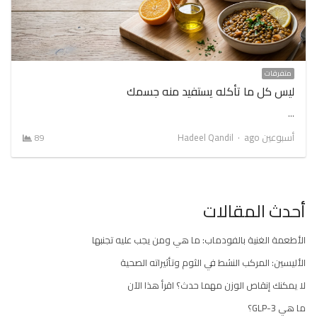
متفرقات
ليس كل ما تأكله يستفيد منه جسمك
…
Author
أسبوعين ago
Hadeel Qandil
89
أحدث المقالات
الأطعمة الغنية بالفودماب: ما هي ومن يجب عليه تجنبها
الأليسين: المركب النشط في الثوم وتأثيراته الصحية
لا يمكنك إنقاص الوزن مهما حدث؟ اقرأ هذا الآن
ما هي GLP-3؟