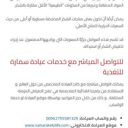
المواد المضافة وغيرها من المكونات “الطبيعية” الأقل مقارنة بالسُكر.
يمكن أيضًا أن تكون بعض منتجات السُكر المخفضة مساوية أو أعلى من حيث
السعرات الحرارية للمنتج الأصلي.
قد تفسر هذه العوامل جزئيًا الصعوبات التي يواجهها المصنعون عند إجراء
تخفيض السُكر أو استبداله.
للتواصل المباشر مع خدمات عيادة سمارة
للتغذية
يمكنك التواصل مباشرة مع كادر العيادة المتخصص من حول العالم. و
الاستفادة من برامجنا الغذائية المتخصصة في علاج الامراض المزمنة
المختلفة . و ذلك من خلال حجز المواعيد بواسطة موقع العيادة او خدمة
الواتساب.
رقم واتساب العيادة:
00962795581329
موقع العيادة الالكتروني:
www.samaraketolife.com