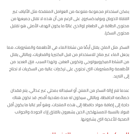
يمكن استخدام مجموعة متنوعة من العوامل المنتفخة مثل الألياف غير
القابلة للذوبان وبوليدكستروز، على الرغم من أن هذه لا تقلل جميعها من
محتوى الطاقة في الطعام (والذي غالبًا ما يكون الهدف الأصلي هو تقليل
محتوى السكر).
السكر. مثل الملح، يقلل أيضًا من نشاط الماء في الأطعمة والمشروبات، مما
يجعل الماء غير متاح للاستخدام من قبل البكتيريا والفطريات، وبالتالي يقلل
من النشاط الميكروبيولوجي وتكوين العفن. ولهذا السبب. فإن العديد من
الأطعمة والمشروبات التي تحتوي على تركيزات عالية من السكريات لا تحتاج
إلى التبريد.
عندما تتم إزالة السكر من المنتج، أو استبداله بمحلي غير غذائي، يتم فقدان
خصائصه الحافظة، وبالتالي سيكون له مدة صلاحية أقصر. قد تكون هناك
حاجة إلى إضافة مواد حافظة إلى هذه المنتجات. وهو أمر غالبا ما يكون أقل
قبولا بالنسبة للمستهلكين الذين يشعرون بالقلق إزاء الجودة والجوانب
الصحية للأغذية التي يشترونها.