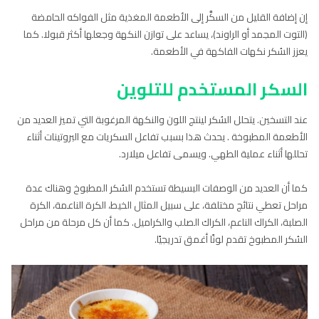
إن إضافة القليل من السكَّر إلى الأطعمة المغذية مثل الفواكه الحامضة
(التوت المجمد أو الراوند)، يساعد على توازن النكهة وجعلها أكثر قبولا. كما
يعزز السُكر نكهات الفاكهة في الأطعمة.
السكر المستخدم للتلوين
عند التسخين. يتحلل السُكر لينتج اللون والنكهة المرغوبة التي تميز العديد من
الأطعمة المطبوخة . يحدث هذا بسبب تفاعل السكريات مع البروتينات أثناء
تحللها أثناء عملية الطهي. ويسمى تفاعل ميلارد.
كما أن العديد من الوصفات البسيطة تستخدم السُكر المطبوخ وهناك عدة
مراحل تعطي نتائج مختلفة، على سبيل المثال الخيط، الكرة الناعمة، الكرة
الصلبة، الكراك الناعم، الكراك الصلب والكراميل. كما أن كل مرحلة من مراحل
السُكر المطبوخ تقدم لونًا أغمق تدريجيًا.