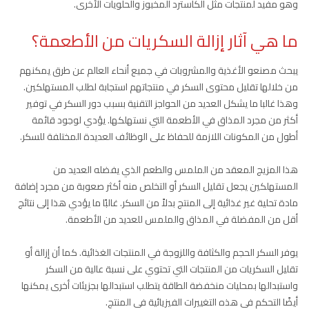
وهو مفيد لمنتجات مثل الكاسترد المخبوز والحلويات الأخرى.
ما هي آثار إزالة السكريات من الأطعمة؟
يبحث مصنعو الأغذية والمشروبات في جميع أنحاء العالم عن طرق يمكنهم
من خلالها تقليل محتوى السكر في منتجاتهم استجابة لطلب المستهلكين.
وهذا غالبا ما يشكل العديد من الحواجز التقنية بسبب دور السكر في توفير
أكثر من مجرد المذاق في الأطعمة التي نستهلكها. يؤدي لوجود قائمة
أطول من المكونات اللازمة للحفاظ على الوظائف العديدة المختلفة للسكر.
هذا المزيج المعقد من الملمس والطعم الذي يفضله العديد من
المستهلكين يجعل تقليل السكر أو التخلص منه أكثر صعوبة من مجرد إضافة
مادة تحلية غير غذائية إلى المنتج بدلاً من السكر. غالبًا ما يؤدي هذا إلى نتائج
أقل من المفضلة في المذاق والملمس للعديد من الأطعمة.
يوفر السكر الحجم والكثافة واللزوجة في المنتجات الغذائية. كما أن إزالة أو
تقليل السكريات من المنتجات التي تحتوي على نسبة عالية من السكر
واستبدالها بمحليات منخفضة الطاقة يتطلب استبدالها بجزيئات أخرى يمكنها
أيضًا التحكم في هذه التغييرات الفيزيائية في المنتج.