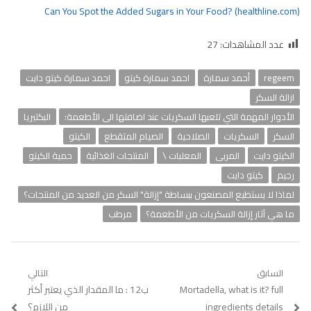
Can You Spot the Added Sugars in Your Food? (healthline.com)
عدد المشاهدات:
27
regeem
أحمد سمارة
احمد سمارة كيتو
احمد سمارة كيتو دايت
ازالة السكر
الأدوار المهمة التي تلعبها السكريات عند اضافتها الى الأطعمة:
البكتيريا
السكر
السكريات
الصلاحية
الصيام المتقطع
الكيتو
الكيتو دايت
المربى
المعلبات \
المنتجات الغذائية
حمية الكيتو
رجيم
كيتو دايت
لماذا لا يستطيع المصنعون ببساطة "إزالة" السكر من العديد من المنتجات؟
ما هي آثار إزالة السكريات من الأطعمة؟
مرطب
تصفّح
السابق
التالي
Previous
Mortadella, what is it? full
Next
ب12 : ما المقدار الذي يعتبر أكثر
المقالات
post:
post:
ingredients details
من اللازم؟