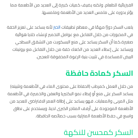
الفيزيائية للطعام. ولكنه يضيف كميات كبيرة إلى العديد من الأطعمة مما
يؤثر بدوره على ملمس العديد من الأطعمة وملمسها.
يلعب السكر دورًا مهمًا في معظم تطبيقات
الخبز
لأنه يساعد على تعزيز الخفة
في المخبوزات من خلال التفاعل مع عوامل التخمير لإنشاء خلايا هوائية
صغيرة.كما أن السكر يساعد على منع البسكويت من التشقق السطحي
ويساعد على إعطاء العديد من الكعك خفة من خلال التفاعل مع بروتينات
البيض للمساعدة في تثبيت بنية الرغوة المخفوقة للعجين.
السكر كمادة حافظة
من خلال العمل كمرطب (الحفاظ على محتوى الماء في الأطعمة وتثبيته)
يساعد السكر على منع أو إبطاء نمو البكتيريا والعفن والخميرة في الأطعمة
مثل المربى والمعلبات. فهو يساعد على إطالة العمر الافتراضي للعديد من
الأطعمة الموجودة على أرفف المتاجر الكبرى لدينا. ويستخدم على نطاق
واسع في حفظ الأطعمة المنزلية بسبب خصائصه الحافظة.
السكر كمحسن للنكهة