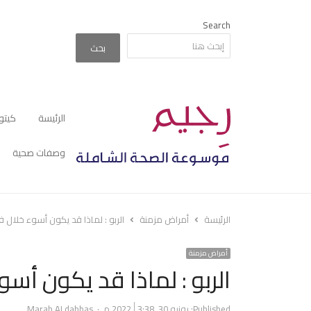
Search
بحث
الرئيسة
كيتو
وصفات صحية
الرئيسة
أمراض مزمنة
الربو : لماذا قد يكون أسوء خلال
أمراض مزمنة
الربو : لماذا قد يكون أ
Author
Published:
يونيو 30, 2022
3:38 م
Marah ALdabbas