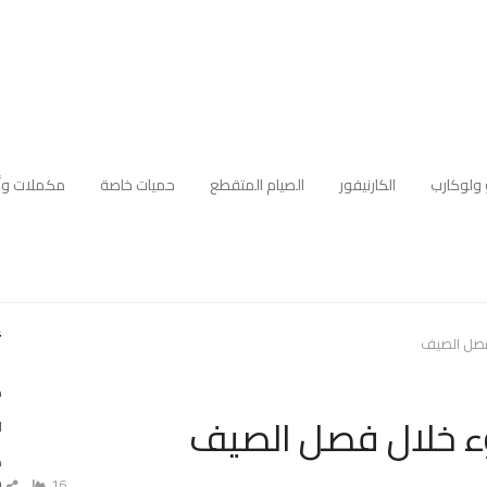
 ولوكارب
الكارنيفور
الصيام المتقطع
حميات خاصة
مكملات وأ
أ
 فصل الصيف
ك
سوء خلال فصل الصيف
ا
ه
م
16
ش