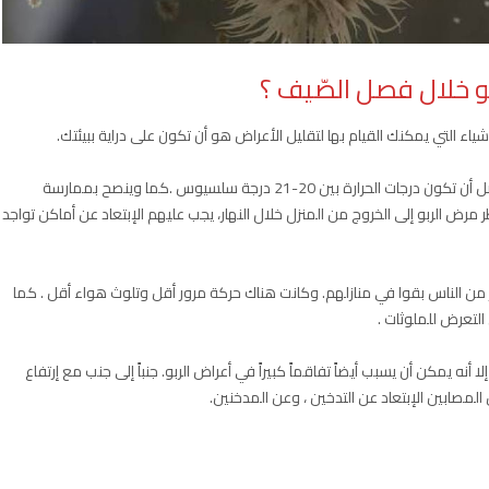
 خلال فصل الصّيف ؟
لأشياء التي يمكنك القيام بها لتقليل الأعراض هو أن تكون على دراية ببيئتك.
نوصي عادةً في محاولة البقاء في الداخل خلال الصّيف. ويفضل أن تكون درجات الحرارة بين 20-21 درجة سلسيوس .كما وينصح بممارسة
مرض الربو إلى الخروج من المنزل خلال النهار، يجب عليهم الإبتعاد عن أماكن تواجد
ير من الناس بقوا في منازلهم. وكانت هناك حركة مرور أقل وتلوث هواء أقل . كما
التعرض للملوثات .
نه يمكن أن يسبب أيضاً تفاقماً كبيراً في أعراض الربو. جنباً إلى جنب مع إرتفاع
لمصابين الإبتعاد عن التدخين ، وعن المدخنين.