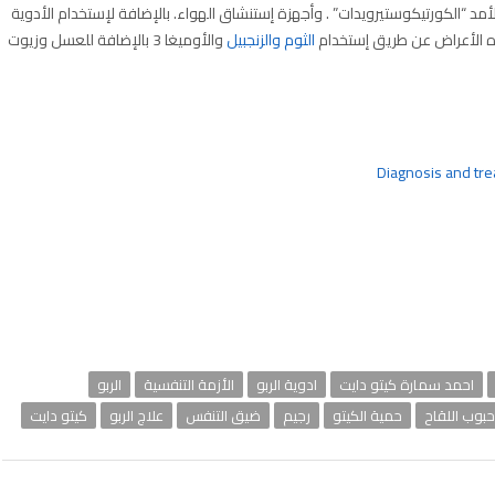
د “الكورتيكوستيرويدات” . وأجهزة إستنشاق الهواء. بالإضافة لإستخدام الأدوية
ه الأعراض عن طريق إستخدام
الثوم
والزنجبيل
والأوميغا 3 بالإضافة للعسل وزيوت
Diagnosis and tr
احمد سمارة كيتو دايت
ادوية الربو
الأزمة التنفسية
الربو
حبوب اللقاح
حمية الكيتو
رجيم
ضيق التنفس
علاج الربو
كيتو دايت