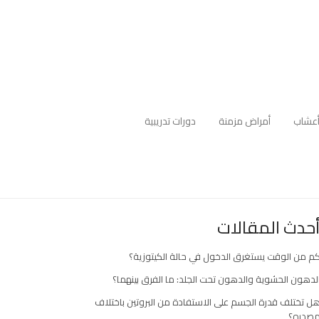
عشاب
أمراض مزمنة
دورات تدريبية
حدث المقالات
م من الوقت يستغرق الدخول في حالة الكيتوزية؟
لدهون الحشوية والدهون تحت الجلد: ما الفرق بينهما؟
ل تختلف قدرة الجسم على الاستفادة من البروتين باختلاف
صدره؟
ارك