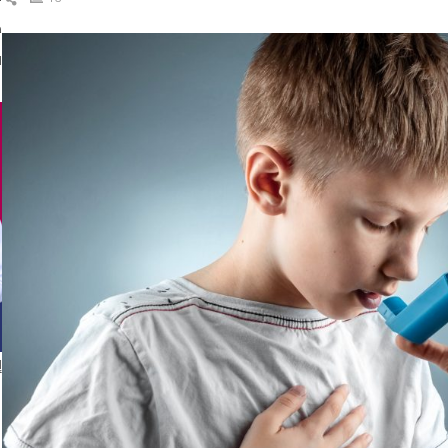
ال
د
ا
إ