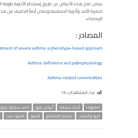
يمكن علاج هذه الأعراض عن طريق إستخدام الأدوية طويلة الأم
قصيرة الأمد وأدوية الحساسية.ويمكن أيضاً التخفيف من هذ
الإسترخاء.
المصادر :
eatment of severe asthma: a phenotype-based approach
Asthma: definitions and pathophysiology
Asthma-related comorbidities
عدد المشاهدات:
16
regeem
أحمد سمارة
أعراض الربو
احمد سمارة كيتو
الربو والصيف
الصيام المتقطع
الكيتو
الكيتو دايت