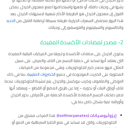
رشها في وجبات دافئة، أو نقعها واستخدامها لصنع معجون الخردل. يمكن
القول إن معجون الخردل هو الطريقة الأكثر شعبية لاستهلاك الخردل. يعد
هذا البهار منخفض السعرات الحرارية طريقة بسيطة لإضافة القليل من
الحديد
والكالسيوم والسيلينيوم والفوسفور إلى وجباتك.
2- مصدر لمضادات الأكسدة المفيدة
يحتوي الخردل على مضادات الأكسدة وغيرها من المركبات النباتية المفيدة
التي يعتقد أنها تساعد في حماية الجسم من التلف والمرض. على سبيل
المثال، فهو مصدر كبير للجلوكوزينات، وهي مجموعة من المركبات
المحتوية على الكبريت الموجودة في جميع
الخضروات الصليبية
، بما في ذلك
البروكلي والملفوف وكرنب بروكسل والخردل. يتم تنشيط الجلوكوزينات عندما
تتلف أوراق النبات أو بذوره – إما عن طريق المضغ أو القطع – ويعتقد أنها
تحفز دفاعات الجسم المضادة للأكسدة للحماية من الأمراض. بذور الخردل
وأوراقه غنية بشكل خاص بما يلي:
إيزوثيوسيانات (Isothiocyanates)
:
هذا المركب مشتق من
الجلوكوزينات، والتي قد تساعد في منع الخلايا السرطانية من النمو أو