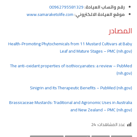
رقم واتساب العيادة:
00962795581329
موقع العيادة الالكتروني:
www.samaraketolife.com
المصادر
Health-Promoting Phytochemicals from 11 Mustard Cultivars at Baby
Leaf and Mature Stages – PMC (nih.gov)
The anti-oxidant properties of isothiocyanates: a review – PubMed
(nih.gov)
Sinigrin and Its Therapeutic Benefits – PubMed (nih.gov)
Brassicaceae Mustards: Traditional and Agronomic Uses in Australia
and New Zealand – PMC (nih.gov)
عدد المشاهدات:
24