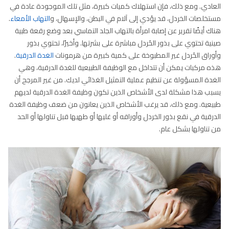
العادي. ومع ذلك، فإن استهلاك كميات كبيرة، مثل تلك الموجودة عادة في
مستخلصات الخردل، قد يؤدي إلى آلام في البطن، والإسهال، و
التهاب الأمعاء
.
هناك أيضًا تقرير عن إصابة امرأة بالتهاب الجلد التماسي بعد وضع رقعة طبية
صينية تحتوي على بذور الخَردل مباشرة على بشرتها. وأخيرًا، تحتوي بذور
وأوراق الخَردل غير المطبوخة على كمية كبيرة من هرمونات
الغدة الدرقية
.
هذه مركبات يمكن أن تتداخل مع الوظيفة الطبيعية للغدة الدرقية، وهي
الغدة المسؤولة عن تنظيم عملية التمثيل الغذائي لديك. من غير المرجح أن
يسبب هذا مشكلة لدى الأشخاص الذين تكون وظيفة الغدة الدرقية لديهم
طبيعية. ومع ذلك، قد يرغب الأشخاص الذين يعانون من ضعف وظيفة الغدة
الدرقية في نقع بذور الخردل وأوراقه أو غليها أو طهيها قبل تناولها أو الحد
من تناولها بشكل عام.