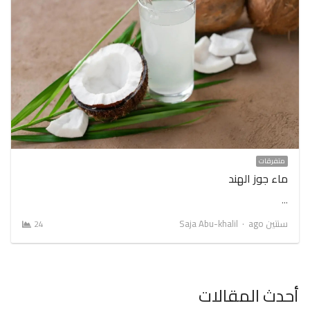
متفرقات
ماء جوز الهند
…
Author
سنتين ago
Saja Abu-khalil
24
أحدث المقالات