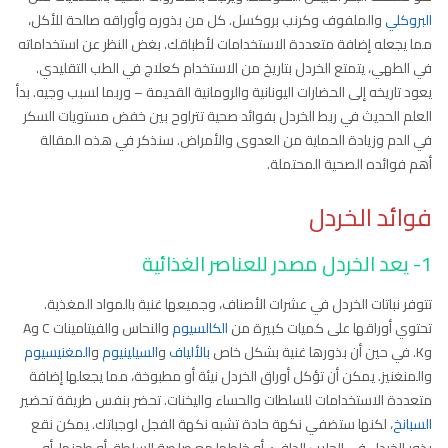
البروكلي
والملفوف وكرنب بروكسل. كل من بذوره وأوراقه صالحة للأكل،
مما يجعله إضافة متعددة الاستخدامات لأطباقك. بغض النظر عن استخداماته
في الطهي، يتمتع الخردل بتاريخ من الاستخدام كعلاج في الطب التقليدي.
يعود تاريخه إلى الحضارات اليونانية والرومانية القديمة – وربما لسبب وجيه. بدأ
العلم الحديث في ربط الخردل بفوائد صحية تتراوح بين خفض مستويات السكر
في الدم وزيادة الحماية من العدوى والأمراض. سنذكر في هذه المقالة
أهم فوائده الصحية المحتملة.
فوائد الخردل
1- يعد الخردل مصدر للعناصر الغذائية
تتوفر نباتات الخردل في عشرات الأصناف، وجميعها غنية بالمواد المغذية.
تحتوي أوراقها على كميات كبيرة من
الكالسيوم
والنحاس والفيتامينات C وA
وK. في حين أن بذورها غنية بشكل خاص
بالألياف
و
السيلينيوم
و
المغنيسيوم
والمنغنيز. يمكن أن تؤكل أوراق الخردل نيئة أو مطبوخة، مما يجعلها إضافة
متعددة الاستخدامات للسلطات والحساء واليخنات. تحضر بنفس طريقة تحضير
السبانخ
، لكنها ستضفي نكهة حادة تشبه نكهة الفجل لوجباتك. يمكن نقع
بذور الخردل في الحليب الدافئ. أو خلطها مع صلصة السلطة، أو طحنها، أو