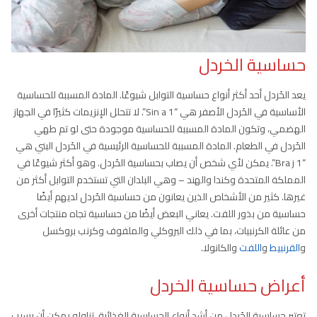
حساسية الخردل
يعد الخَردل أحد أكثر أنواع حساسية التوابل شيوعًا. المادة المسببة للحساسية
الأساسية في الخَردل الأصفر هي “Sin a 1”. لا تتحلل الإنزيمات كثيرًا في الجهاز
الهضمي، وتكون المادة المسببة للحساسية موجودة حتى لو تم طهي
الخَردل في الطعام. المادة المسببة للحساسية الرئيسية في الخَردل البني هي
“Bra j 1”. يمكن لأي شخص أن يصاب بحساسية الخَردل. وهو أكثر شيوعًا في
المملكة المتحدة وكندا والهند – وهي البلدان التي تستخدم التوابل أكثر من
غيرها. كثير من الأشخاص الذين يعانون من حساسية الخَردل لديهم أيضًا
حساسية من بذور اللفت. يعاني البعض أيضًا من حساسية تجاه منتجات أخرى
من عائلة الكرنبيات، بما في ذلك البروكلي والملفوف وكرنب بروكسل
و
القرنبيط
و
اللفت
والكانولا.
أعراض حساسية الخردل
تعتبر حساسية الخَردل من أشد أنواع الحساسية الغذائية. تناوله يمكن أن يسبب