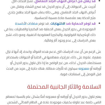
قد يقلل من أعراض التهاب الجلد التماسي
.
تشير الأبحاث التي
أجريت على الحيوانات إلى أن بذور الخردل قد تسرع الشفاء وتقلل من
أعراض التهاب الجلد التماسي. وهي حالة يصاب فيها الجلد بطفح جلدي
مثير للحكة بعد ملامسة مادة مسببة للحساسية.
قد توفر الحماية ضد
الالتهابات
.
قد توفر
مضادات الأكسدة
الموجودة في بذور الخردل بعض الحماية ضد البكتيريا والفطريات. بما في
ذلك الإشريكية القولونية، والبكتيريا العنقودية الذهبية. ومع ذلك، تشير
بعض الدراسات إلى عدم وجود آثار وقائية.
على الرغم من أن عدد الدراسات التي تدعم هذه الفوائد واعدة، إلا أنها لا تزال
صغيرة. علاوة على ذلك، تم إجراء معظمها في الخلايا أو الحيوانات باستخدام
مستخلصات الخردل. لذلك، من غير الواضح ما إذا كان تناول بذور الخردل أو
أوراقه أو
معجونه
سيكون له تأثيرات مماثلة. هناك حاجة إلى مزيد من البحث
قبل التوصل إلى استنتاجات قوية.
السلامة والآثار الجانبية المحتملة
يعتبر تناول بذور الخردل أو أوراقه أو معجونه آمنًا بشكل عام بالنسبة لمعظم
الناس، خاصة عند تناوله بكميات موجودة عادة في النظام الغذائي للشخص