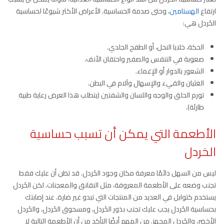
ارتفاع
الهستامين
، وحتى صدمة الحساسية. الأعراض الأكثر شيوعًا لحساسية
الخَردل هي:
الحكة، خلايا النحل، أو الطفح الجلدي.
صعوبة في التنفس والصفير واحتقان الأنف.
الشعور بالدوار أو الإغماء.
الغثيان والقيء والإسهال وآلام في البطن.
تورم الحلق والوجه واللسان والشفتين (يتطلب هذا العرض رعاية طبية
طارئة).
الأطعمة التي يمكن أن تسبب حساسية
الخردل
ليس من السهل دائمًا معرفة مكان وجود الخَردل. قد تظن أن عليك فقط
تجنب وضعه على الأطعمة المعروفة، مثل النقانق والمعجنات. لكن الخَردل
يستخدم كتوابل في العديد من المنتجات التي تبدو غير ضارة. عند إصابتك
بحساسية الخَردل يجب عليك تجنب بذور الخَردل، ومسحوق الخَردل، والخَردل
الأخضر، والخَردل المجهز. من المهم أيضًا التأكد من أن الأطعمة التالية لا