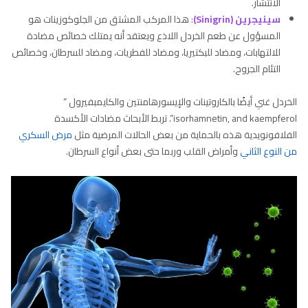
الانتشار.
سينيجرين (Sinigrin)
:
هذا المركب المشتق من الجلوكوزينات هو
المسؤول عن طعم الخردل اللاذع ويعتقد أنه يمتلك خصائص مضادة
للالتهابات، ومضاد للبكتيريا، ومضاد للفطريات، ومضاد للسرطان، وخصائص
التئام الجروح.
الخردل غني أيضًا بالكاروتينات والإيسورهامنتين والكايمبفيرول ”
isorhamnetin, and kaempferol”. تربط الأبحاث مضادات الأكسدة
الفلافونويدية هذه بالحماية من بعض الحالات المرضية مثل
مرض السكري
من النوع الثاني
وأمراض القلب وربما حتى بعض أنواع السرطان.