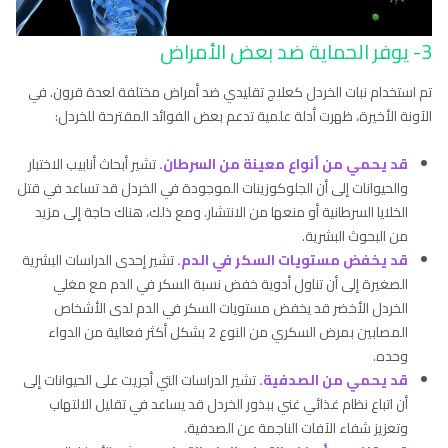
3- يوفر الحماية ضد بعض الأمراض
تم استخدام نبات الخردل كعلاج تقليدي ضد أمراض مختلفة لعدة قرون. في
الآونة الأخيرة، ظهرت أدلة علمية تدعم بعض الفوائد المقترحة للخردل:
قد يحمي من أنواع معينة من السرطان.
تشير أبحاث أنابيب الاختبار
والحيوانات إلى أن الجلوكوزينات الموجودة في الخردل قد تساعد في قتل
الخلايا السرطانية أو منعها من الانتشار. ومع ذلك، هناك حاجة إلى مزيد
من البحوث البشرية.
قد يخفض مستويات السكر في الدم.
تشير إحدى الدراسات البشرية
الصغيرة إلى أن تناول أدوية خفض نسبة السكر في الدم مع مغلي
الخردل الأخضر قد يخفض مستويات السكر في الدم لدى الأشخاص
المصابين بمرض السكري من النوع 2 بشكل أكثر فعالية من الدواء
وحده.
قد يحمي من الصدفية.
تشير الدراسات التي أجريت على الحيوانات إلى
أن اتباع نظام غذائي غني ببذور الخردل قد يساعد في تقليل الالتهاب
وتعزيز شفاء الآفات الناجمة عن الصدفية.