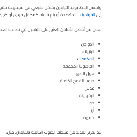
ولحسن الحظ، يوجد الثيامين بشكل طبيعي في مجموعة متنوعة 
إلى
الفيتامينات
المتعددة أو يتم تناوله كمكمل فردي أو كجز
بعض من أفضل الأماكن للعثور على الثيامين في نظامك الغذ
الدواجن
البازيلاء
المكسرات
الفاصوليا المجففة
فول الصويا
حبوب القمح الكاملة
عدس
البقوليات
خبز
أرز
خميرة
يتم تعزيز العديد من منتجات الحبوب الكاملة بالثيامين، مثل: