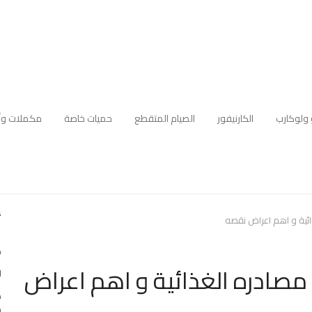
 ولوكارب
الكارنيفور
الصيام المتقطع
حميات خاصة
مكملات وأ
أ
ك
تعرف على مصادره الغذائية و اهم اعراض
ا
ه
م