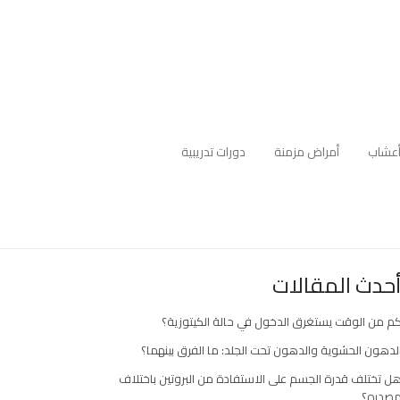
عشاب
أمراض مزمنة
دورات تدريبية
حدث المقالات
م من الوقت يستغرق الدخول في حالة الكيتوزية؟
لدهون الحشوية والدهون تحت الجلد: ما الفرق بينهما؟
ل تختلف قدرة الجسم على الاستفادة من البروتين باختلاف
صدره؟