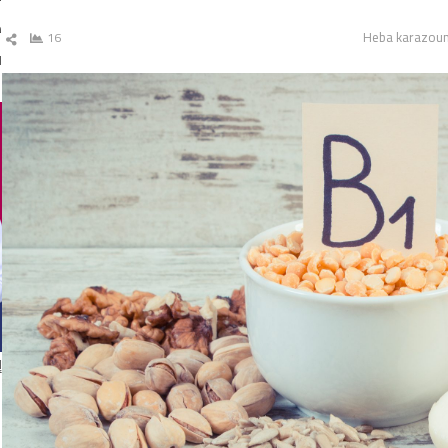
د
Autho
Heba karazou
16
ش
ال
ا
إ