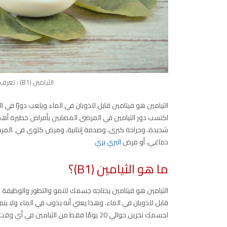
الثيامين (B1) : تعرف على مصادره الغذائية و اهم اعراض نقصه
الثيامين هو فيتامين قابل للذوبان في الماء ويلعب دورًا في ال
اكتسب دور الثيامين في المرضى المصابين بأمراض خطيرة أهمية
شديدة، وجراحة كبرى، وصدمة إنتانية، ومرض كلوي في .المرحلة
دماغي، أو مرض
البري بري
ما هو الثيامين (B1)؟
الثيامين هو فيتامين يحتاجه جسمك للنمو والتطور والوظيفة الخ
قابل للذوبان في الماء. وهذا يعني أنه يذوب في الماء ولا ي
لجسمك تخزين حوالي 20 يومًا فقط من الثيامين في أي وقت.