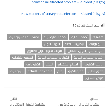
common multifaceted problem – PubMed (nih.gov)
New markers of urinary tract infection – PubMed (nih.gov)
عدد المشاهدات:
15
regeem
أحمد سمارة
احمد سمارة كيتو
احمد سمارة كيتو دايت
البروبيوتيك
البكتيريا النافعة
التهاب البول
التهاب الجهاز البولي السفلي
التهاب الجهاز البولي العلوي
التهاب المسالك البولية
التهابات المسالك البولية
الحمية الكيتونية
الرجيم الكيتوني
الصيام المتقطع
الكيتو
الكيتو دايت
حصى الكلى
حمية الكيتو
رجيم
ضعف جهاز المناعة
كيتو دايت
مرض السكري
تصفّح
السابق
التالي
Previous
منتجات التوت البري للوقاية من
Next
متلازمة التمثيل الغذائي أو
المقالات