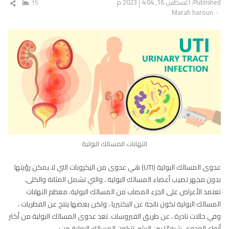
Published:
أغسطس 16, 2023
4:04 م
15
شار
Author
Marah haroun
المق
التهابات المسالك البولية
عدوى المسالك البولية (UTI) هي عدوى من اليكروبات التي لا يمكن رؤيتها
بدون مجهر تصيب أعضاء المسالك البولية ، والتي تشمل المثانة والكلى.
تعتمد الأعراض على الجزء المصاب من المسالك البولية. معظم التهابات
المسالك البولية تكون ناتجة عن البكتيريا ، ولكن بعضها ينتج عن الفطريات ،
وفي حالات نادرة ، عن طريق الفيروسات. تعد عدوى المسالك البولية من أكثر
أنواع العدوى شيوعًا بين البشر. تتكون المسالك البولية من: