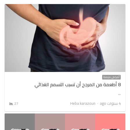
أمراض مزمنة
8 أطعمة من المرجح أن تسبب التسمم الغذائي
…
Author
4 سنوات ago
Heba karazoun
27