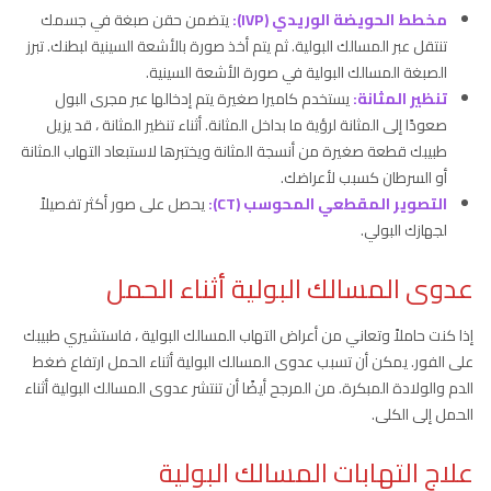
مخطط الحويضة الوريدي (IVP):
يتضمن حقن صبغة في جسمك
تنتقل عبر المسالك البولية. ثم يتم أخذ صورة بالأشعة السينية لبطنك. تبرز
الصبغة المسالك البولية في صورة الأشعة السينية.
تنظير المثانة:
يستخدم كاميرا صغيرة يتم إدخالها عبر مجرى البول
صعودًا إلى المثانة لرؤية ما بداخل المثانة. أثناء تنظير المثانة ، قد يزيل
طبيبك قطعة صغيرة من أنسجة المثانة ويختبرها لاستبعاد التهاب المثانة
أو السرطان كسبب لأعراضك.
التصوير المقطعي المحوسب (CT):
يحصل على صور أكثر تفصيلاً
لجهازك البولي.
عدوى المسالك البولية أثناء الحمل
إذا كنت حاملاً وتعاني من أعراض التهاب المسالك البولية ، فاستشيري طبيبك
على الفور. يمكن أن تسبب عدوى المسالك البولية أثناء الحمل ارتفاع ضغط
الدم والولادة المبكرة. من المرجح أيضًا أن تنتشر عدوى المسالك البولية أثناء
الحمل إلى الكلى.
علاج التهابات المسالك البولية