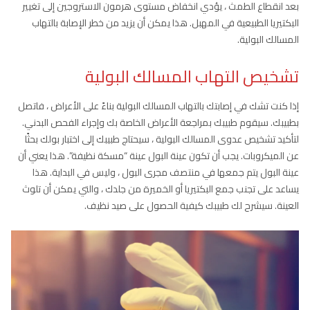
بعد انقطاع الطمث ، يؤدي انخفاض مستوى هرمون الاستروجين إلى تغيير
البكتيريا الطبيعية في المهبل. هذا يمكن أن يزيد من خطر الإصابة بالتهاب
المسالك البولية.
تشخيص التهاب المسالك البولية
إذا كنت تشك في إصابتك بالتهاب المسالك البولية بناءً على الأعراض ، فاتصل
بطبيبك. سيقوم طبيبك بمراجعة الأعراض الخاصة بك وإجراء الفحص البدني.
لتأكيد تشخيص عدوى المسالك البولية ، سيحتاج طبيبك إلى اختبار بولك بحثًا
عن الميكروبات. يجب أن تكون عينة البول عينة “مسكة نظيفة”. هذا يعني أن
عينة البول يتم جمعها في منتصف مجرى البول ، وليس في البداية. هذا
يساعد على تجنب جمع البكتيريا أو الخميرة من جلدك ، والتي يمكن أن تلوث
العينة. سيشرح لك طبيبك كيفية الحصول على صيد نظيف.