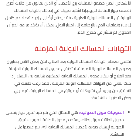
الأشخاص الذين خضعوا لعمليات زرع الأعضاء أو الذين يعانون من حالات أخرى
تضعف جهاز المناعة لديهم.إذا اشتبه طبيبك في إصابتك بالتهاب المسالك
البولية في المسالك البولية العلوية ، فقد يحتاج أيضًا إلى إجراء تعداد دم كامل
(CBC) وثقافات الدم ، بالإضافة إلى اختبار البول. يمكن أن تؤكد مزرعة الدم أن
العدوى لم تنتشر في مجرى الدم.
التهابات المسالك البولية المزمنة
تختفي معظم التهابات المسالك البولية بعد العلاج. لكن بعض الناس يصابون
بعدوى المسالك البولية المزمنة. لا تختفي عدوى المسالك البولية المزمنة
بعد العلاج أو تتكرر. عدوى المسالك البولية المتكررة شائعة بين النساء. إذا
كنت تعاني من التهابات المسالك البولية المزمنة ، فقد يرغب طبيبك في
التحقق من وجود أي تشوهات أو عوائق في المسالك البولية. فيما يلي
بعض الاختبارات الشائعة:
الموجات فوق الصوتية:
هي المكان الذي يتم فيه تمرير جهاز يسمى
محول الطاقة فوق بطنك. يستخدم محول الطاقة الموجات فوق
الصوتية لإنشاء صورة لأعضاء المسالك البولية التي يتم عرضها على
الشاشة.