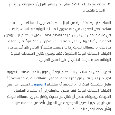
تحدث مع طبيبك إذا كنت تعاني من سلس البول أو صعوبات في إفراغ
المثانة بالكامل.
النساء أكثر عرضة 30 مرة من الرجال للإصابة بعدوى المسالك البولية. قد
تساعد بعض الخطوات في منع عدوى المسالك البولية عند النساء. إذا كنت
في فترة ما حول سن اليأس أو بعد انقطاع الطمث ، فإن استخدام الإستروجين
الموضعي أو المهبلي الذي يصفه طبيبك يمكن أن يحدث فرقًا في الوقاية
من عدوى المسالك البولية. إذا كان طبيبك يعتقد أن الجماع هو أحد عوامل
التهابات المسالك البولية المتكررة ، فقد يوصون بتناول المضادات الحيوية
الوقائية بعد ممارسة الجنس أو على المدى الطويل.
أظهرت بعض الدراسات أن الاستخدام الوقائي طويل الأمد للمضادات الحيوية
لدى كبار السن يقلل من خطر الإصابة بعدوى المسالك البولية. قد يساعد أيضًا
تناول مكملات التوت البري اليومية أو استخدام
البروبيوتيك
المهبلي في منع
التهابات المسالك البولية. تشير بعض الدراسات إلى أن استخدام التحاميل
المهبلية بروبيوتيك يمكن أن يقلل من حدوث وتكرار عدوى المسالك البولية
عن طريق تغيير البكتيريا الموجودة في المهبل. تأكد من مناقشة طبيبك
بشأن خطة الوقاية المناسبة لك.