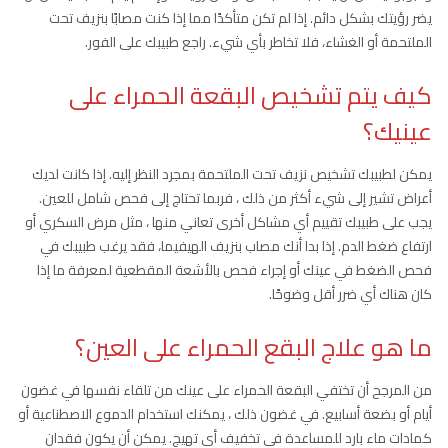
يضر رؤيتك بشكل دائم. إذا لم تكن متأكدًا مما إذا كنت مصابًا بنزيف تحت
الملتحمة أو الغشاء، فلا تخاطر بأي شيء. راجع طبيبك على الفور.
كيف يتم تشخيص البقعة الحمراء على
عينيك؟
يمكن لطبيبك تشخيص نزيف تحت الملتحمة بمجرد النظر إليه. إذا كانت لديك
أعراض تشير إلى شيء أكثر من ذلك ، فربما تحتاج إلى فحص شامل للعين.
يجب على طبيبك تقييم أي مشاكل أخرى تعاني منها ، مثل مرض السكري أو
ارتفاع ضغط الدم. إذا بدا أنك مصاب بنزيف الهيفيما، فقد يرغب طبيبك في
فحص الضغط في عينك أو إجراء فحص بالأشعة المقطعية لمعرفة ما إذا
كان هناك أي ضرر أقل وضوحًا.
ما هو علاج البقع الحمراء على العين؟
من المرجح أن تختفي البقعة الحمراء على عينك من تلقاء نفسها في غضون
أيام أو بضعة أسابيع. في غضون ذلك ، يمكنك استخدام الدموع الاصطناعية أو
كمادات ماء بارد للمساعدة في تخفيف أي تهيج. يمكن أن يكون فقدان