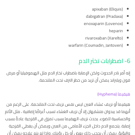
apixaban (Eliquis)
dabigatran (Pradaxa)
enoxaparin (Lovenox)
heparin
rivaroxaban (Xarelto)
warfarin (Coumadin, Jantoven)
6- اضطرابات تخثر الدم
إنه أمر نادر الحدوث ولكن الإصابة باضطراب تخثر الدم مثل الهيموفيليا أو مرض
فون ويلبراند يمكن أن تزيد من خطر النزف تحت الملتحمة.
هيفيما (Hyphema)
هيفيما أو نزيف غشاء العين ليس نفس نزيف تحت الملتحمة. على الرغم من
أنهما قد يبدوان متشابهان إلا أن نزيف الغشاء تسبب أعراضًا إضافية ، مثل الألم
والحساسية للضوء. يحدث نزيف الهيفيما بسبب تمزق في القزحية عادةً بسبب
إصابة. يتجمع الدم داخل الجزء الأمامي من العين ويمكن أن يغطي القزحية
والبؤبؤ. يمكن أن يحجب ذلك بعض أو كل رؤيتك. وإذا لم يتم علاجه يمكن أن