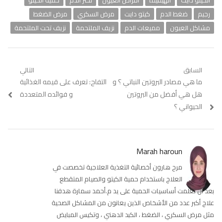
الكيتو دايت
الهيفيما
امراض العيون
تخثر الدم
حمية الكيتو
رجيم
ضغط الدم
كيتو دايت
مرض السكري
مرض الضغط
مشاكل العيون
مميعات الدم
نزيف الملتحمة
نزيف تحت الملتحمة
تصفّح
السابق
التالي
Previous
ما هي مصادر البروتين النباتي ؟ و
Next
التفاح: تعرف على قيمه الغذائية
المقالات
post:
post:
هل هي أفضل من البروتين
و فوائده المتعددة
الحيواني ؟
Marah haroun
مرح هارون أخصائية التغذية العلاجية تخصصت في
العلاج باستخدام حمية الكيتو والصيام المتقطع
بعد أن تعلمت أساسيات الحمية على يد م.أحمد سمارة هدفنا
علاج أكبر عدد من الأشخاص الذين يعانون من المشاكل الصحية
مثل مرض السكري ، الضغط ، الكبد الدهني ، وتكيس المبايض