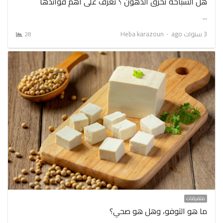
هل السباحة تحرق الدهون ؟ تعرف على اهم فوائدها
…
Author
3 سنوات ago
Heba karazoun
28
متفرقات
ما هو التوفو، وهل هو صحي؟