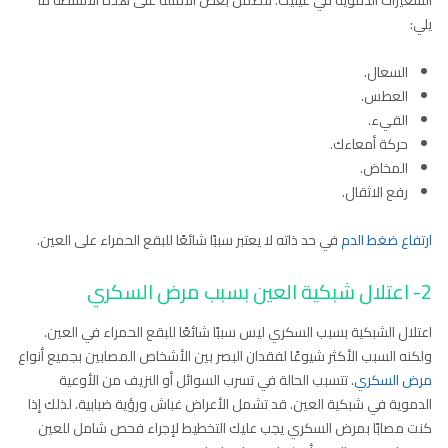
الشعيرات الدموية في عينيك. تتضمن بعض الأمثلة على هذه الأنشطة ما
يلي:
السعال.
العطس.
القيء.
حركة أمعاءك.
المخاض.
رفع الاثقال.
ارتفاع ضغط الدم
في حد ذاته لا يعتبر سببًا شائعًا للبقع الحمراء على العين.
2- اعتلال شبكية العين بسبب مرض السكري
اعتلال الشبكية بسبب السكري ليس سببًا شائعًا للبقع الحمراء في العين.
ولكنه السبب الأكثر شيوعًا لفقدان البصر بين الأشخاص المصابين بجميع أنواع
مرض السكري
. تتسبب الحالة في تسرب السوائل أو النزيف من الأوعية
الدموية في شبكية العين. قد تشمل الأعراض غباش ورؤية ضبابية. لذلك إذا
كنت مصابًا بمرض السكري يجب عليك التخطيط لإجراء فحص شامل للعين