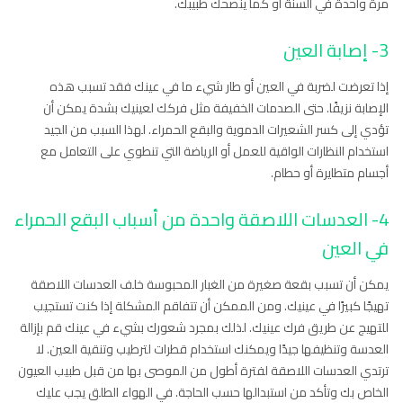
مرة واحدة في السنة أو كما ينصحك طبيبك.
3- إصابة العين
إذا تعرضت لضربة في العين أو طار شيء ما في عينك فقد تسبب هذه
الإصابة نزيفًا. حتى الصدمات الخفيفة مثل فركك لعينيك بشدة يمكن أن
تؤدي إلى كسر الشعيرات الدموية والبقع الحمراء. لهذا السبب من الجيد
استخدام النظارات الواقية للعمل أو الرياضة التي تنطوي على التعامل مع
أجسام متطايرة أو حطام.
4- العدسات اللاصقة واحدة من أسباب البقع الحمراء
في العين
يمكن أن تسبب بقعة صغيرة من الغبار المحبوسة خلف العدسات اللاصقة
تهيجًا كبيرًا في عينيك. ومن الممكن أن تتفاقم المشكلة إذا كنت تستجيب
للتهيج عن طريق فرك عينيك. لذلك بمجرد شعورك بشيء في عينك قم بإزالة
العدسة وتنظيفها جيدًا ويمكنك استخدام قطرات لترطيب وتنقية العين. لا
ترتدي العدسات اللاصقة لفترة أطول من الموصى بها من قبل طبيب العيون
الخاص بك وتأكد من استبدالها حسب الحاجة. في الهواء الطلق يجب عليك