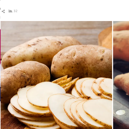
د
32
شا
ال
ا
إ