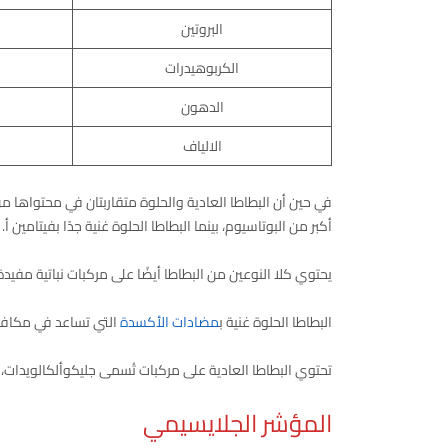
البروتين
الكربوهيدرات
الدهون
الالياف
في حين أن البطاطا العادية والحلوة متقاربتان في محتواها من ا
أكبر من البوتاسيوم، بينما البطاطا الحلوة غنية جدًا بفيتامين أ.
يحتوي كلا النوعين من البطاطا أيضًا على مركبات نباتية مفيدة
البطاطا الحلوة غنية ب
مضادات الأكسدة
التي تساعد في مكافحة 
تحتوي البطاطا العادية على مركبات تُسمى جليكوألكالويدات، و
المؤشر الجلايسيمي