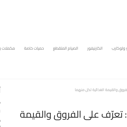
 ولوكارب
الكارنيفور
الصيام المتقطع
حميات خاصة
مكملات و
أ
الفروق والقيمة الغذائية لكل منهما
ك
ة: تعرّف على الفروق والقيمة
ا
ه
م