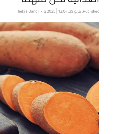
Author
Published:
مايو 29, 2025
12:04 م
Thekra Qandil