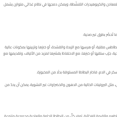
والمعادن والكربوهيدرات المُنشّطة، ويمكن دمجها في نظام غذائي متوازن يشمل
ما تُحضّر بطرق غير صحية.
 بطاطس مقلية، أو هرسها مع الزبدة والقشدة، أو خبزها وتزيينها بمكونات عالية
حية، جرّب سلقها أو خبزها، مع الاحتفاظ بقشرها لمزيد من الألياف، وتقديمها مع
كر في الدم، فاختر البطاطا المسلوقة بدلًا من المخبوزة.
مثل البروتينات الخالية من الدهون والخضراوات غير النشوية، يمكن أن يحدّ من
طعم والقيمة الغذائية. توفر كلٌّ من البطاطا الحلوة والعادية مجموعة متنوعة