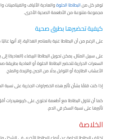
توفر كل من
البطاطا الحلوة
والعادية الألياف والفيتامينات 
مجموعة متنوعة من الأطعمة الصحية الأخرى.
كيفية تحضيرها بطرق صحية
على الرغم من أن البطاطا غنية بالعناصر الغذائية، إلا أنها غالبًا 
على سبيل المثال، يمكن تحويل البطاطا البيضاء (العادية) إلى
السعرات الحرارية.لتحضير البطاطا الحلوة أو العادية بطريقة ص
الأعشاب الطازجة أو التوابل بدلًا من الجبن والزبدة والملح.
إذا كنت قلقًا بشأن تأثير هذه الخضراوات الجذرية على نسبة الس
كما أن تناول البطاطا مع أطعمة تحتوي على كربوهيدرات أقل، 
تأثيرها على نسبة السكر في الدم.
الخلاصة
تختلف البطاطا الحلوة عن أنواع البطاطا الأخرى في الشكل وال