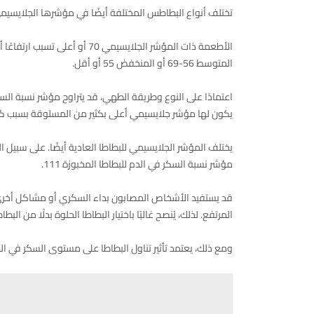
تختلف أنواع البطاطس المختلفة أيضًا في مؤشرها الجلايسيمي (GI)، وهو مقياس لكيفية تأثير طعام معين على نسبة السكر في
الأطعمة ذات المؤشر الجلايسيمي 
المتوسط ​​56-69 أو المنخفض 55 أو أقل.
يكون لها مؤشر جلايسيمي أعلى بكثير من المسلوقة بسبب كيفي
مؤشر نسبة السكر في الدم للبطاطا المخبوزة 111.
قد يستفيد الأشخاص المصابون بداء السكري أو مشاكل أخرى 
المرتفع. لذلك، يُنصح غالبًا باختيار البطاطا الحلوة بدلًا من ا
ومع ذلك، يعتمد تأثير تناول البطاطا على مستوى السكر في ا