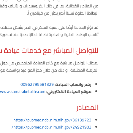
من العناصر الغذائية، بما في ذلك الكربوهيدرات والألياف وفي
البطاطا الحلوة نسبةً أكبر بكثير من فيتامين أ.
قد تؤثر البطاطا أيضًا على نسبة السكر في الدم بشكل مختل
تُناسب البطاطا الحلوة والعادية نظامًا غذائيًا صحيًا عند تحضير
للتواصل المباشر مع خدمات عيادة س
يمكنك التواصل مباشرة مع كادر العيادة المتخصص من حول ال
المزمنة المختلفة . و ذلك من خلال حجز المواعيد بواسطة موق
رقم واتساب العيادة:
00962795581329
موقع العيادة الالكتروني:
www.samaraketolife.com
المصادر
https://pubmed.ncbi.nlm.nih.gov/36139723
https://pubmed.ncbi.nlm.nih.gov/24921903/