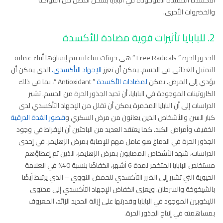
والخضروات الأخرى.
2. للبابايا تأثيرات قوية مضادة للأكسدة
الجذور الحرة ” Free Radicals ” هي جزيئات تفاعلية يتم إنشاؤها أثناء عملية
التمثيل الغذائي في الجسم. يمكن أن تعزز
الإجهاد التأكسدي،
الذي يمكن أن
يؤدي إلى المرض. يمكن
لمضادات الأكسدة
” Antioxidant “، بما في ذلك
الكاروتينات الموجودة في البابايا، أن تحيد الجذور الحرة من الجسم. تشير
الدراسات إلى أن البابايا المخمرة يمكن أن تقلل من الإجهاد التأكسدي لدى
كبار السن والأشخاص الذين يعانون من مرض السكري و
قصور الغدة الدرقية
الخفيف وأمراض الكبد. كما يعتقد العديد من الباحثين أن الإفراط في وجود
الجذور الحرة في الدماغ هو عامل مهم للإصابة بمرض الزهايمر. في إحدى
الدراسات، شهد الأشخاص المصابون بمرض الزهايمر، الذين تم إعطاؤهم
مستخلص البابايا المتخمر لمدة 6 أشهر، انخفاضًا بنسبة 40% في العلامة
الحيوية التي تشير إلى الضرر التأكسدي للحمض النووي – الذي يرتبط أيضًا
بالشيخوخة والسرطان. ويعزى انخفاض الإجهاد التأكسدي إلى محتوى
الليكوبين الموجود في البابايا وقدرتها على إزالة الحديد الزائد، المعروف
بمساهمته في إنتاج الجذور الحرة.