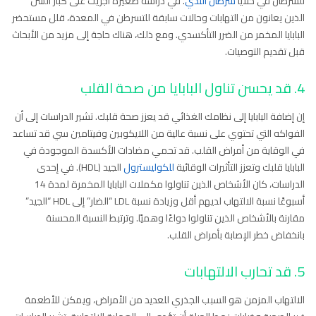
للسرطان في خلايا
سرطان الثدي
. في دراسة صغيرة أجريت على كبار السن
الذين يعانون من التهابات وحالات سابقة للتسرطن في المعدة، قلل مستحضر
البابايا المخمر من الضرر التأكسدي. ومع ذلك، هناك حاجة إلى مزيد من الأبحاث
قبل تقديم التوصيات.
4. قد يحسن تناول البابايا من صحة القلب
إن إضافة البابايا إلى نظامك الغذائي قد يعزز صحة قلبك. تشير الدراسات إلى أن
الفواكه التي تحتوي على نسبة عالية من اللايكوبين وفيتامين سي قد تساعد
في الوقاية من أمراض القلب. قد تحمي مضادات الأكسدة الموجودة في
البابايا قلبك وتعزز التأثيرات الوقائية
للكوليسترول
الجيد (HDL). في إحدى
الدراسات، كان الأشخاص الذين تناولوا مكملات البابايا المخمرة لمدة 14
أسبوعًا نسبة الالتهاب لديهم أقل وزيادة نسبة LDL “الضار” إلى HDL “الجيد”
مقارنة بالأشخاص الذين تناولوا دواءًا وهميًا. وترتبط النسبة المحسنة
بانخفاض خطر الإصابة بأمراض القلب.
5. قد تحارب الالتهابات
الالتهاب المزمن هو السبب الجذري للعديد من الأمراض، ويمكن للأطعمة