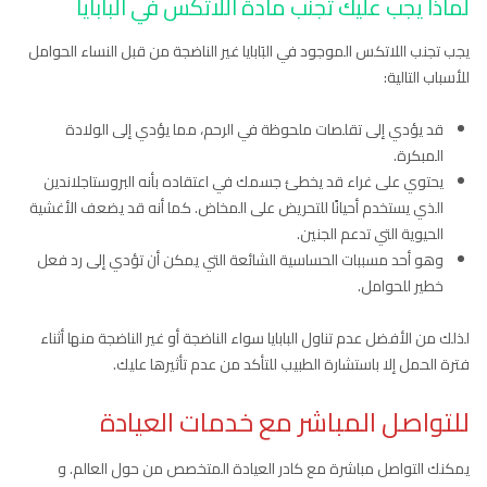
لماذا يجب عليك تجنب مادة اللاتكس في البابايا
يجب تجنب اللاتكس الموجود في البَابايا غير الناضجة من قبل النساء الحوامل
للأسباب التالية:
قد يؤدي إلى تقلصات ملحوظة في الرحم، مما يؤدي إلى الولادة
المبكرة.
يحتوي على غراء قد يخطئ جسمك في اعتقاده بأنه البروستاجلاندين
الذي يستخدم أحيانًا للتحريض على المخاض. كما أنه قد يضعف الأغشية
الحيوية التي تدعم الجنين.
وهو أحد مسببات الحساسية الشائعة التي يمكن أن تؤدي إلى رد فعل
خطير للحوامل.
لذلك من الأفضل عدم تناول البابايا سواء الناضجة أو غير الناضجة منها أثناء
فترة الحمل إلا باستشارة الطبيب للتأكد من عدم تأثيرها عليك.
للتواصل المباشر مع خدمات العيادة
يمكنك التواصل مباشرة مع كادر العيادة المتخصص من حول العالم. و