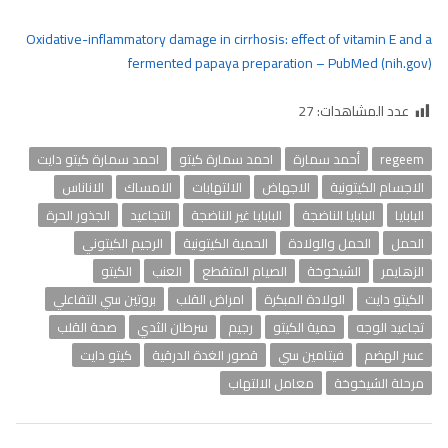
Oxidative-inflammatory damage in cirrhosis: effect of vitamin E and a
fermented papaya preparation – PubMed (nih.gov)
عدد المشاهدات:
27
regeem
أحمد سمارة
احمد سمارة كيتو
احمد سمارة كيتو دايت
الاجسام الكيتونية
الاجهاض
الالتهابات
الامساك
الاناناس
البابايا
البابايا الناضجة
البابايا غير الناضجة
التجاعيد
الجذور الحرة
الحمل
الحمل والولادة
الحمية الكيتونية
الرجيم الكيتوني
الزهايمر
الشيخوخة
الصيام المتقطع
العنب
الكيتو
الكيتو دايت
الولادة المبكرة
امراض القلب
بروتين سي التفاعلي
تجاعيد الوجه
حمية الكيتو
رجيم
سرطان الثدي
صحة القلب
عسر الهضم
فيتامين سي
قصور الغدة الدرقية
كيتو دايت
مرحلة الشيخوخة
معامل الالتهاب