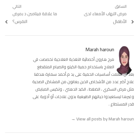
تصفّح
السابق
التالي
Previous
مرض التهاب الأمعاء لدى
Next
ما علاقة فيتامين د بمرض
المقالات
post:
post:
الأطفال
النقرس؟
Marah haroun
مرح هارون أخصائية التغذية العلاجية تخصصت في
العلاج باستخدام حمية الكيتو والصيام المتقطع
بعد أن تعلمت أساسيات الحمية على يد م.أحمد سمارة هدفنا
علاج أكبر عدد من الأشخاص الذين يعانون من المشاكل الصحية
مثل مرض السكري ، الضغط ، الكبد الدهني ، وتكيس المبايض
وغيرها ليستعيدوا حياتهم الطبيعية بدون علاجات أو أدوية على
قدر المستطاع .
→
View all posts by Marah haroun