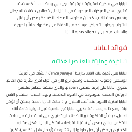
البابايا هي فاكهة استوائية غنية بفيتامين سي ومضادات الأكسدة. قد
تحتوي بعض المركبات الموجودة في البابايا على خصائص مضادة للسرطان
وتحسن صحة القلب. كما أن محتواها المضاد للأكسدة يمكن أن يقلل
الالتهاب ويحارب الأمراض ويساعد في الحفاظ على مظهرك مليئًا بالحيوية
والشباب. فيما يلي 8 فوائد صحية للبابايا.
فوائد البابايا
1. لذيذة ومليئة بالعناصر الغذائية
البابايا هي ثمرة نبات البابايا كاريكا ”
Carica papaya
“. نشأت في أمريكا
الوسطى وجنوب المكسيك ولكنها تزرع الآن في أجزاء أخرى كثيرة من العالم.
تحتوي البابايا على إنزيم يسمى papain، والذي يمكنه تحطيم سلاسل
البروتين الصعبة الموجودة في اللحوم العضلية. ولهذا السبب، استخدم الناس
البابايا لتطرية اللحوم منذ آلاف السنين. وإذا كانت البابايا ناضجة، يمكن أن تؤكل
نيئة. ومع ذلك، يجب دائمًا طهي البابايا غير الناضجة قبل تناولها، خاصة أثناء
الحمل، حيث أن الفاكهة غير الناضجة منها تحتوي على نسبة عالية من مادة
اللاتكس، والتي يمكن أن تحفز الانقباضات. تتشكل البابايا بشكل مشابه
للكمثرى ويمكن أن يصل طولها إلى 20 بوصة (أو ما يعادل 51 سم). تكون