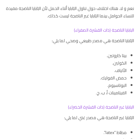
نعم و لا. هناك اختلاف حول تناول البَابايا أثناء الحمل لأن البَابايا الناضجة مفيدة
للنساء الحوامل بينما البَابايا غير الناضجة ليست كذلك.
البابايا الناضجة (ذات القشرة الصفراء)
البَابايا الناضجة هي مصدر طبيعي وصحي لما يلي:
بيتا كاروتين.
الكولين.
الألياف.
حمض الفوليك.
البوتاسيوم.
الفيتامينات أ، ب، ج.
البابايا غير الناضجة (ذات القشرة الخضراء)
البَابايا غير الناضجة هي مصدر غني لما يلي:
مطاط “latex”.