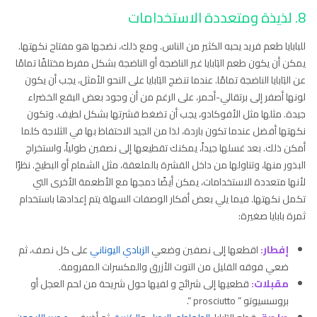
8. لذيذة ومتعددة الاستخدامات
للبابايا طعم فريد يحبه الكثير من الناس. ومع ذلك، نضجها هو مفتاح نكهتها.
يمكن أن يكون طعم البَابايا غير الناضجة أو الناضجة بشكل مفرط مختلفًا تمامًا
عن البَابايا الناضجة تمامًا. عندما تنضج البَابايا على النحو الأمثل، يجب أن يكون
لونها أصفر إلى برتقالي-أحمر، على الرغم من أن وجود بعض البقع الخضراء
جيدة. مثلها مثل الأفوكادو، يجب أن تضغط قشرتها بشكل لطيف. وتكون
نكهتها أفضل عندما تكون باردة، لذا من الجيد الاحتفاظ بها في الثلاجة كلما
أمكن ذلك. بعد غسلها جيداً، يمكنك تقطيعها إلى نصفين طولياً، واستخراج
البذور منها، وتناولها من داخل القشرة بالملعقة، مثل الشمام أو البطيخ. نظرًا
لأنها متعددة الاستخدامات، يمكن أيضًا دمجها مع الأطعمة الأخرى التي
تكمل نكهتها. فيما يلي بعض أفكار الوصفات السهلة يتم إعدادها باستخدام
ثمرة بابايا صغيرة:
إفطار:
اقطعها إلى نصفين وضعي
الزبادي اليوناني
على كل نصف، ثم
ضعي فوقه القليل من التوت الأزرق والمكسرات المفرومة.
مقبلات:
قطعيها إلى شرائح و لفيها حول شريحة من لحم العجل أو
بروسسيوتو ” prosciutto “.