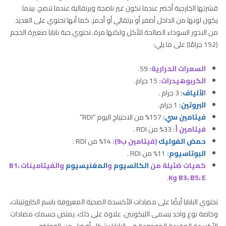
قشرتها الخارجية أخضر عندما تكون غير ناضجة وبرتقالية عندما تنضج، بينما
يكون لونها من الداخل أصفر أو برتقالي أو أحمر. كما أنها تحتوي على العديد
من البذور السوداء الصالحة للأكل ولكنها مرة. تحتوي حبة بابايا صغيرة الحجم
(152 جرامًا) على ما يلي:
السعرات الحرارية:
59.
الكربوهيدرات:
15 جرام.
ا
لألياف:
3 جرام .
البروتين:
1 جرام.
فيتامين سي:
157% من الاحتياج اليوم “RDI”
فيتامين أ:
33% من RDI .
حمض الفوليك
(فيتامين ب9):
14% من RDI .
البوتاسيوم:
11% من RDI .
كميات ضئيلة من
الكالسيوم
و
المغنيسيوم
والفيتامينات B1،
B3، B5، E وK
.
تحتوي البابايا أيضًا على مضادات الأكسدة الصحية المعروفة باسم الكاروتينات،
وخاصة نوع واحد يسمى الليكوبين. علاوة على ذلك، يمتص جسمك مضادات
الأكسدة المفيدة الموجودة في البابايا بشكل أفضل من الفواكه