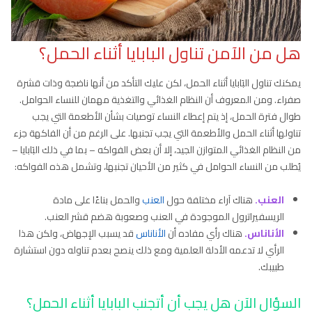
هل من الآمن تناول البابايا أثناء الحمل؟
يمكنك تناول البَابايا أثناء الحمل، لكن عليك التأكد من أنها ناضجة وذات قشرة
صفراء. ومن المعروف أن النظام الغذائي والتغذية مهمان للنساء الحوامل.
طوال فترة الحمل، إذ يتم إعطاء النساء توصيات بشأن الأطعمة التي يجب
تناولها أثناء الحمل والأطعمة التي يجب تجنبها. على الرغم من أن الفاكهة جزء
من النظام الغذائي المتوازن الجيد، إلا أن بعض الفواكه – بما في ذلك البَابايا –
يُطلب من النساء الحوامل في كثير من الأحيان تجنبها، وتشمل هذه الفواكه:
العنب.
هناك آراء مختلفة حول
العنب
والحمل بناءًا على مادة
الريسفيراترول الموجودة في العنب وصعوبة هضم قشر العنب.
الأناناس.
هناك رأي مفاده أن
الأناناس
قد يسبب الإجهاض، ولكن هذا
الرأي لا تدعمه الأدلة العلمية ومع ذلك ينصح بعدم تناوله دون استشارة
طبيبك.
السؤال الآن هل يجب أن أتجنب البابايا أثناء الحمل؟