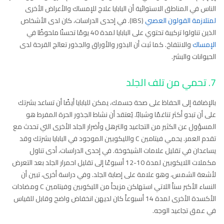
الناس في المناطق الاستوائية أن البابايا علاج للإمساك والأعراض الأخرى
لمتلازمة القولون العصبي
(IBS). في إحدى الدراسات، كان لدى الأشخاص
الذين تناولوا تركيبة تحتوي على البابايا لمدة 40 يومًا تحسنًا ملحوظًا في
الإمساك
والانتفاخ. كما ثبت أن البذور والأوراق والجذور تعالج القرحة لدى
الحيوانات والبشر.
7. تحمي من تلف الجلد
بالإضافة إلى الحفاظ على صحة جسمك، يمكن للبابايا أيضًا أن تساعد بشرتك
على أن تبدو أكثر تناغمًا وشبابًا. يُعتقد أن نشاط الجذور الحرة المفرط هو
المسؤول عن الكثير من التجاعيد والترهل وأضرار الجلد الأخرى التي تحدث مع
تقدم العمر. يحمي فيتامين C والليكوبين الموجود في البابايا بشرتك وقد
يساعدان في تقليل علامات الشيخوخة. في إحدى الدراسات، أدى تناول
مكملات اللايكوبين لمدة 10-12 أسبوعًا إلى تقليل احمرار الجلد بعد التعرض
لأشعة الشمس، وهو علامة على إصابة الجلد. وفي دراسة أخرى، تبين أن
النساء الأكبر سناً اللاتي استهلكن مزيجاً من الليكوبين وفيتامين C ومضادات
الأكسدة الأخرى لمدة 14 أسبوعاً كان لديهن انخفاض واضح وقابل للقياس
في عمق تجاعيد الوجه.