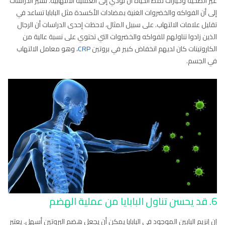
غير الصحية وخيارات نمط الحياة أن تؤدي إلى العملية الالتهابية. تشير الدراسات
إلى أن الفواكه والخضروات الغنية بمضادات الأكسدة مثل البابايا تساعد في
تقليل علامات الالتهاب. على سبيل المثال، لاحظت إحدى الدراسات أن الرجال
الذين زادوا تناولهم للفواكه والخضروات التي تحتوي على نسبة عالية من
الكاروتينات كان لديهم انخفاض كبير في بروتين
CRP
، وهو معامل الالتهاب
في الجسم.
6. قد يحسن تناول البابايا من عملية الهضم
إن إنزيم البابين الموجود في البابايا يمكن أن يجعل هضم البروتين أسهل. يعتبر