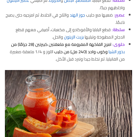
صلصة:
قطع البَابايا،
الطماطم
،
البصل
و
الكزبرة
، ثم أضيفي
عصير الليمون
واخلطيهم جيدًا.
عصير:
ضعيها مع حليب
جوز الهند
والثلج في الخلاط، ثم امزجيه حتى يصبح
ناعمًا.
سلطة:
قطع البابايا والأفوكادو إلى مكعبات، أضيفي معهم قطع
الدجاج المطبوخة وتبليها
بزيت الزيتون
والخل.
حلوى:
امزج الفاكهة المفرومة مع ملعقتين كبيرتين (28 جرامًا) من
بذور الشيا
وكوب واحد (240 مل) من حليب
اللوز و 1/4 ملعقة صغيرة
من الفانيليا. ثم تخلط جيدا وتبرد قبل الأكل.