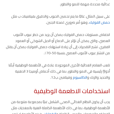
غذائية محددة مهمة للنمو والتطور.
على سبيل المثال، غالبًا ما يتم تحصين الحبوب والدقيق بفيتامينات ب مثل
حمض الفوليك
، وهو أمر ضروري لصحة الجنين.
انخفاض مستويات حمض الفوليك يمكن أن يزيد من خطر عيوب الأنبوب
العصبي، والتي يمكن أن تؤثر على الدماغ أو الحبل الشوكي أو العمود
الفقري. تشير التقديرات إلى أن زيادة استهلاك حمض الفوليك يمكن أن يقلل
من انتشار عيوب الأنبوب العصبي بنسبة 50-70٪.
تلعب العناصر الغذائية الأخرى الموجودة عادة في الأطعمة الوظيفية أيضًا
أدوارًا رئيسية في النمو والتطور، بما في ذلك أحماض أوميجا 3 الدهنية
والحديد والزنك و
الكالسيوم
وفيتامين ب12.
استخدامات الاطعمة الوظيفية
يجب أن يكون النظام الغذائي الصحي الشامل غنيًا بمجموعة متنوعة من
الأطعمة الوظيفية، بما في ذلك الأطعمة الكاملة الغنية بالمغذيات مثل