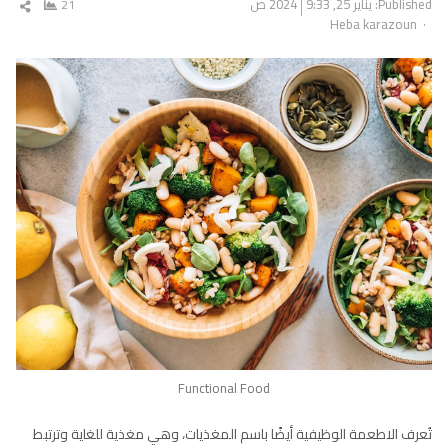
Published:
يناير 25, 2024
9:33 ص
21
شار
Author
Heba karazoun
المق
Functional Food
تُعرف الاطعمة الوظيفية أيضًا باسم المغذيات، وهي مغذية للغاية وترتبط