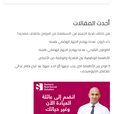
أحدث المقالات
هل تختلف قدرة الجسم على الاستفادة من البروتين باختلاف مصدره؟
داء كرون: عندما يهاجم الجهاز الهضمي نفسه
القولون التقرحي: عندما يهاجم الجهاز الهضمي نفسه
الأطعمة الوظيفية: بين التغذية والوقاية من الأمراض
9 انواع من الأطعمة التي يجب تجنبها (أو الحد منها) عند اتباع نظام غذائي
منخفض الكربوهيدرات