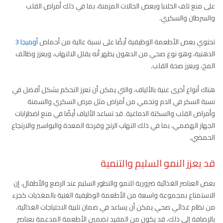
على منع تلف الخلايا وبعض الحالات المزمنة، بما في ذلك أمراض القلب
والسرطان والسكري.
تحتوي بعض الأطعمة الوظيفية أيضًا على نسبة عالية من أحماض
أوميجا 3
الدهنية، وهو نوع صحي من الدهون يظهر أنه يقلل الالتهاب، ويعزز وظائف
المخ، ويعزز صحة القلب.
هناك أنواع أخرى غنية بالألياف، والتي يمكن أن تعزز التحكم بشكل أفضل في
نسبة السكر في الدم وتحمي من أمراض مثل مرض السكري والسمنة
وأمراض القلب والسكتة الدماغية. قد تساعد الألياف أيضًا في منع اضطرابات
الجهاز الهضمي، بما في ذلك التهاب الرتج وقرحة المعدة والبواسير والارتجاع
الحمضي.
قد يعزز النمو السليم والتنمية
بعض العناصر الغذائية ضرورية للنمو والتطور السليم عند الرضع والأطفال. إن
الاستمتاع بمجموعة واسعة من الأطعمة الوظيفية الغنية بالمغذيات كجزء
من نظام غذائي صحي يمكن أن يساعد في ضمان تلبية الاحتياجات الغذائية.
بالإضافة إلى ذلك، قد يكون من المفيد تضمين الأطعمة المدعمة بعناصر