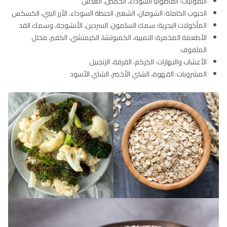
البقوليات: الفاصوليا السوداء، الحمص، العدس
الحبوب الكاملة: الشوفان، الشعير، الحنطة السوداء، الأرز البني، الكسكس
المأكولات البحرية: سمك السلمون، السردين، الأنشوجة، وسمك القد
الأطعمة المخمرة: التمبيه، الكمبوتشا، الكيمتشي، الكفير، مخلل
الملفوف
الأعشاب والبهارات: الكركم، القرفة، الزنجبيل
المشروبات: القهوة، الشاي الأخضر، الشاي الأسود