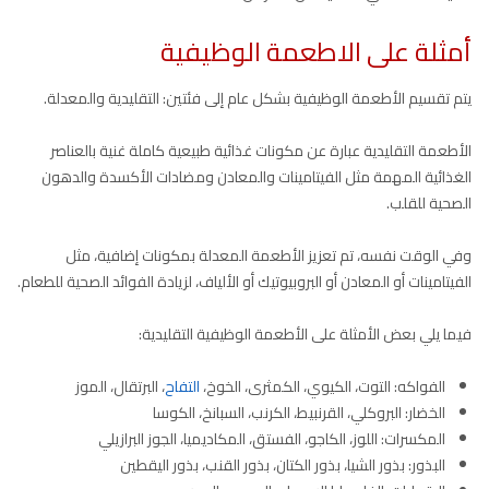
أمثلة على الاطعمة الوظيفية
يتم تقسيم الأطعمة الوظيفية بشكل عام إلى فئتين: التقليدية والمعدلة.
الأطعمة التقليدية عبارة عن مكونات غذائية طبيعية كاملة غنية بالعناصر
الغذائية المهمة مثل الفيتامينات والمعادن ومضادات الأكسدة والدهون
الصحية للقلب.
وفي الوقت نفسه، تم تعزيز الأطعمة المعدلة بمكونات إضافية، مثل
الفيتامينات أو المعادن أو البروبيوتيك أو الألياف، لزيادة الفوائد الصحية للطعام.
فيما يلي بعض الأمثلة على الأطعمة الوظيفية التقليدية:
الفواكه: التوت، الكيوي، الكمثرى، الخوخ،
التفاح
، البرتقال، الموز
الخضار: البروكلي، القرنبيط، الكرنب، السبانخ، الكوسا
المكسرات: اللوز، الكاجو، الفستق، المكاديميا، الجوز البرازيلي
البذور: بذور الشيا، بذور الكتان، بذور القنب، بذور اليقطين