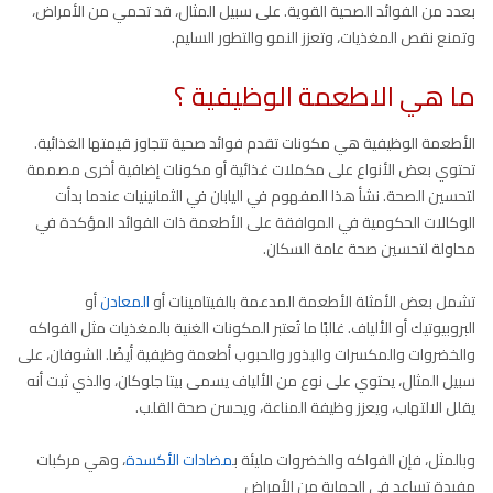
بعدد من الفوائد الصحية القوية. على سبيل المثال، قد تحمي من الأمراض،
وتمنع نقص المغذيات، وتعزز النمو والتطور السليم.
ما هي الاطعمة الوظيفية ؟
الأطعمة الوظيفية هي مكونات تقدم فوائد صحية تتجاوز قيمتها الغذائية.
تحتوي بعض الأنواع على مكملات غذائية أو مكونات إضافية أخرى مصممة
لتحسين الصحة. نشأ هذا المفهوم في اليابان في الثمانينيات عندما بدأت
الوكالات الحكومية في الموافقة على الأطعمة ذات الفوائد المؤكدة في
محاولة لتحسين صحة عامة السكان.
تشمل بعض الأمثلة الأطعمة المدعمة بالفيتامينات أو
المعادن
أو
البروبيوتيك أو الألياف. غالبًا ما تُعتبر المكونات الغنية بالمغذيات مثل الفواكه
والخضروات والمكسرات والبذور والحبوب أطعمة وظيفية أيضًا. الشوفان، على
سبيل المثال، يحتوي على نوع من الألياف يسمى بيتا جلوكان، والذي ثبت أنه
يقلل الالتهاب، ويعزز وظيفة المناعة، ويحسن صحة القلب.
وبالمثل، فإن الفواكه والخضروات مليئة ب
مضادات الأكسدة
، وهي مركبات
مفيدة تساعد في الحماية من الأمراض