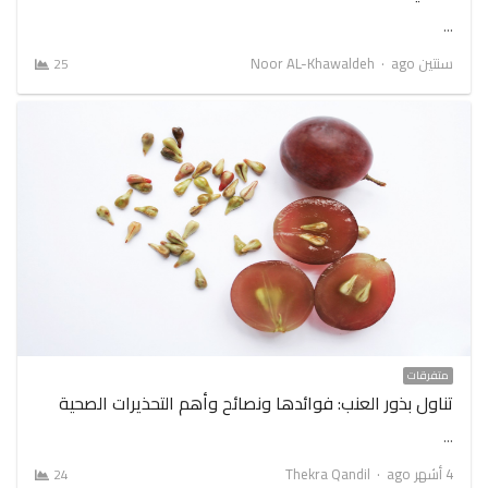
…
Author
سنتين ago
Noor AL-Khawaldeh
25
متفرقات
تناول بذور العنب: فوائدها ونصائح وأهم التحذيرات الصحية
…
Author
4 أشهر ago
Thekra Qandil
24