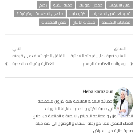
تقلل الالتهاب
حمض الفوليك
حمية الكيتو
رجيم
قد يمنع نقص المغذيات
كيتو دايت
ما هي الاطعمة الوظيفية ؟
مضادات الاكسدة
منتجات الالبان
نقص المغذيات
تصفّح
السابق
التالي
Previous
العنب: تعرف على قيمته الغذائية
Next
الفلفل الحلو: تعرف على قيمته
المقالات
post:
post:
وفوائده العظيمة للجسم
الغذائية وفوائده الصحية
Heba karazoun
اخصائية التغذية العلاجية هبة كرزون متخصصة
في حمية الكيتو و الحميات قليلة النشويات
لتخفيض الوزن و معالجة الامراض الايضية و المناعية من خلال
الغذاء للمضي معا نحو رحلة الشفاء و الوصول الى نمط حياة
صحية خالية من الامراض