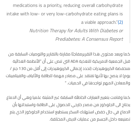
medications is a priority, reducing overall carbohydrate
intake with low- or very low-carbohydrate eating plans is
a viable approach.”
(2)
Nutrition Therapy for Adults With Diabetes or
Prediabetes: A Consensus Report
كما ويعد محتوى هذا التقريرمفاجئا مقارنة بالتقارير والتوصيات السابقة من
قبل الجمعية الامريكية للتغذية ADA التي تنص على أن “الأنظمة الغذائية
منخفضة الكربوهيدرات (تحدد إجمالي الكربوهيدرات إلى أقل من 130 جم /
يوم) لا ينصح بها لأنها تفتقد على مصادر مهمة للطاقة والألياف والفيتامينات
والمعادن المهم تواجدها في الحميات. “
كما وقامت بتغيير العبارات الخاطئة السابقة غير المثبتة علميا وهي أن الدماغ
يحتاج الى الجلوكوز من مصدر خارجي للحصول على الطاقة واستبدلتها بأن
الدماغ في حال خفض استهلاك السكر يستطيع استخدام الجلوكوز الذي يتم
تصنيعه داخل الجسم من عمليات الايض المختلفة.