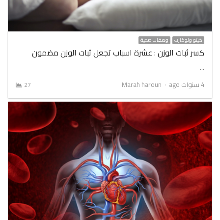
كيتو ولوكارب
وصفات صحية
كسر ثبات الوزن : عشرة اسباب تجعل ثبات الوزن مضمون
…
Author
4 سنوات ago
Marah haroun
27