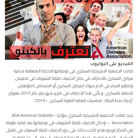
الفيديو على اليوتيوب
قامت الجمعية الامريكية للسكري في توصياتها الاخيرة المتعلقة بحمية
مرضى السكري بالاعتراف في نجاح الحميات قليلة النشويات في تخفيض
وتنظيم السكر في الدم سواء لمرضى السكري أو الاشخاص المؤهلين
للاصابه بالسكري. و يأتي هذا الاعتراف في تقرير شهر يناير عام 2019 بعنوان
“إدراة نمط الحياة : اساسيات العناية الطبية للسكري –2019”.
حيث قامت الجمعية الامريكية للسكري مؤخرا –ADA American Diabetic
Association – بإدخال الحميات قليلة النشويات في توصياتها بعد فترة طويلة
من الانكار لوجودها و اكدت بذلك على دور الحميات قليلة السعرات في تقليل
السكر في الدم و تخفيض جرعات الادوية للمرضى بل تصل الى حد ايقافها.