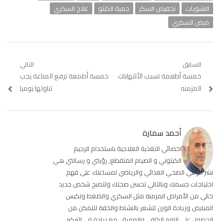
النشويات
تخفيض السكر
حمية الكيتو
علاج السكري
مرض السكري
تصفّح
السابق
التالي
Previous
خمسة أطعمة تسبب الألتهابات
Next
خمسة أطمعة ترفع المناعة يجب
المقالات
post:
post:
المزمنه
تناولها يوميا
أحمد سمارة
اخصائي التغذية العلاجية باستخدام الرجيم
الكيتوني و الصيام المتقطع, رؤيتي و رسالتي هي
نشر الوعي الصحي الغذائي والرياضي لمساعتك على فهم
احتياجات جسمك وبالتالي تحسن صحتك ولتصبح شخص جديد
خالي من الأمراض المزمنة مثل السكري والضغط وتكيس
المبايض وزيادة الوزن لتشعر بالنشاط والخفة للتمكن من
الحصول على النوم الكافي والعميق, مع زيادة في التركيز