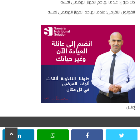
داء كرون: عندما يهاجم الجهاز الهضمي نفسه
القولون التقرحي: عندما يهاجم الجهاز الهضمي نفسه
إعلان
scroll
inkedin
whatsapp
facebook
twitter
جميع الحقوق محفوظة © ٢٠٢٢
to