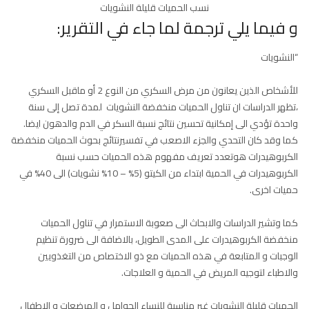
نسب الحميات قليلة النشويات
و فيما يلي ترجمة لما جاء في التقرير:
“النشويات
للأشخاص الذين يعانون من مرض السكري من النوع 2 أو ماقبل السكري
،تظهر الدراسات ان تناول الحميات منخفضة النشويات لمدة تصل إلى سنة
واحدة تؤدي الى إمكانية تحسين نتائج نسبة السكر في الدم والدهون ايضا.
كما وقد كان التحدي والجزء الاصعب في تفسيرنتائج بحوث الحميات منخفضة
الكربوهيدرات هوتعدد تعريف مفهوم هذه الحميات حسب نسبة
الكربوهيدرات في الحمية ابتداء من الكيتو (5% – 10% نشويات) الى 40% في
حميات اخرى.
كما وتشير الدراسات والابحاث الى صعوبة الاستمرار في تناول الحميات
منخفضة الكربوهيدرات على المدى الطويل، بالاضافة الى ضرورة تنظيم
الوجبات و المتابعة في هذه الحميات مع ذو الاختصاص من التغذويين
والاطباء لتوجيه المريض في الحمية و العلاجات.
الحميات قليلة النشويات غير مناسبة للنساء الحوامل و المرضعات و الاطفال