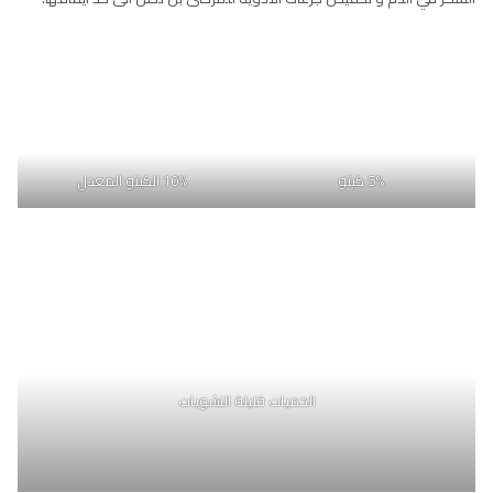
5% كيتو
10% الكيتو المعدل
الحميات قليلة النشويات