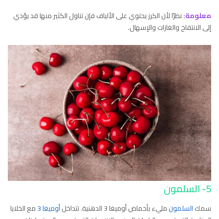
معلومة:
نظرًا لأن الكرز يحتوي على الألياف فإن تناول الكثير منها قد يؤدي
إلى الانتفاخ والغازات والإسهال.
5- السلمون
سمك
السلمون
مليء بأحماض أوميغا 3 الدهنية. تتداخل
أوميغا 3
مع الخلايا