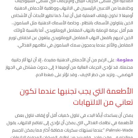
المناعية التي تسمى الكريات البيض والإنزيمات التي تسمى السيتوكينات
وكلاهما من اللاعبين الرئيسيين في الالتهاب.ووظفية الأحماض الدهنية
أوميغا 3 تكون بإيقاف العملية قبل أن تبدأ. كما تظهر الأبحاث أن الأشخاص
الذين يتناولون الأسماك بانتظام ، وخاصة الأسماك الدهنية مثل السلمون ،
هم أقل عرضة للإصابة بالتهاب المفاصل الروماتويدي. أما بالنسبة لأولئك
الذين لديهم بالفعل التهاب المفاصل الروماتويدي يبلغون عن انخفاض تورم
المفاصل والألم عندما يدمجون سمك السلمون في نظامهم الغذائي.
معلومة:
على الرغم من أن الأحماض الدهنية مفيدة ، إلا أن لها آثار جانبية
محتملة. قد تؤدي الجرعات العالية من أوميغا 3 إلى حدوث مشاكل في الجهاز
الهضمي ، وتزيد من خطر النزيف ، وقد تؤثر على ضغط الدم.
الأطعمة التي يجب تجنبها عندما تكون
تعاني من الالتهابات
يمكن أن يساعدك أيضًا البدء في تناول كميات أقل أو إيقاف تناول بعض
الأطعمة في نظامك الغذائي التي يمكن أن تؤدي إلى تفاقم الالتهاب. يقول
Palinski-Wade: “عندما تستهلك سكريات مضافة أكثر مما يمكن للجسم
معالجته في وقت واحد ، فإنه يزيد من إطلاق المركبات المحفزة للالتهابات ،