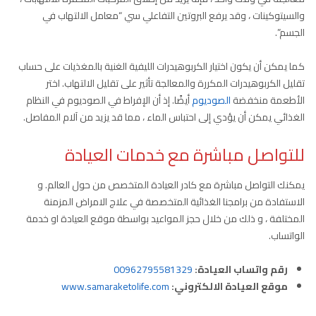
والسيتوكينات ، وقد يرفع البروتين التفاعلي سي “معامل الالتهاب في
الجسم”.
كما يمكن أن يكون اختيار الكربوهيدرات الليفية الغنية بالمغذيات على حساب
تقليل الكربوهيدرات المكررة والمعالجة تأثير على تقليل الالتهاب. اختر
الأطعمة منخفضة
الصوديوم
أيضًا. إذ أن الإفراط في الصوديوم في النظام
الغذائي يمكن أن يؤدي إلى احتباس الماء ، مما قد يزيد من آلام المفاصل.
للتواصل مباشرة مع خدمات العيادة
يمكنك التواصل مباشرة مع كادر العيادة المتخصص من حول العالم. و
الاستفادة من برامجنا الغذائية المتخصصة في علاج الامراض المزمنة
المختلفة ، و ذلك من خلال حجز المواعيد بواسطة موقع العيادة او خدمة
الواتساب.
رقم واتساب العيادة:
00962795581329
موقع العيادة الالكتروني:
www.samaraketolife.com