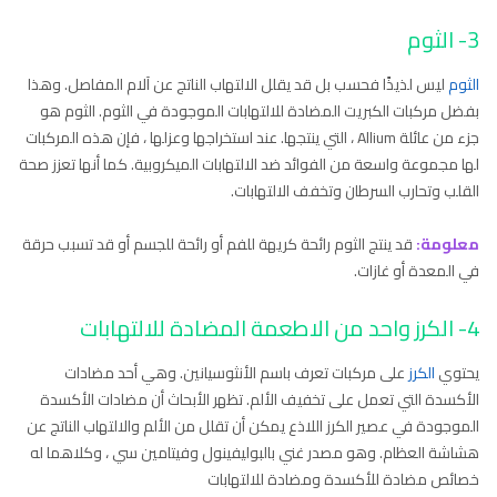
3- الثوم
الثوم
ليس لذيذًا فحسب بل قد يقلل الالتهاب الناتج عن آلام المفاصل. وهذا
بفضل مركبات الكبريت المضادة للالتهابات الموجودة في الثوم. الثوم هو
جزء من عائلة Allium ، التي ينتجها. عند استخراجها وعزلها ، فإن هذه المركبات
لها مجموعة واسعة من الفوائد ضد الالتهابات الميكروبية. كما أنها تعزز صحة
القلب وتحارب السرطان وتخفف الالتهابات.
معلومة:
قد ينتج الثوم رائحة كريهة للفم أو رائحة للجسم أو قد تسبب حرقة
في المعدة أو غازات.
4- الكرز واحد من الاطعمة المضادة للالتهابات
يحتوي
الكرز
على مركبات تعرف باسم الأنثوسيانين. وهي أحد مضادات
الأكسدة التي تعمل على تخفيف الألم. تظهر الأبحاث أن مضادات الأكسدة
الموجودة في عصير الكرز اللاذع يمكن أن تقلل من الألم والالتهاب الناتج عن
هشاشة العظام. وهو مصدر غني بالبوليفينول وفيتامين سي ، وكلاهما له
خصائص مضادة للأكسدة ومضادة للالتهابات