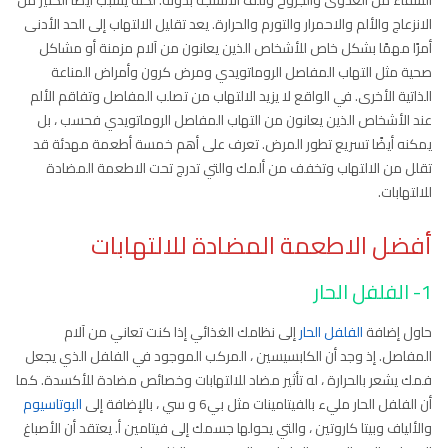
الشفاء من العدوى والجروح وتلف الأنسجة بدونه. لكنه يسبب أيضًا الكثير من
الانزعاج والألم والاحمرار والتورم والحرارة. يعد تقليل الالتهاب إلى الحد الأدنى
أمرًا مهمًا بشكل خاص للأشخاص الذين يعانون من آلام مزمنة أو مشاكل
صحية مثل التهاب المفاصل الروماتويدي ومرض كرون وأمراض المناعة
الذاتية الأخرى. في الواقع لا يزيد الالتهاب من تصلب المفاصل وتفاقم الألم
عند الأشخاص الذين يعانون من التهاب المفاصل الروماتويدي فحسب ، بل
يمكنه أيضًا تسريع تطور المرض. تعرف على أهم خمسة أطعمة مهدئة قد
تقلل من الالتهاب وتخفف من ألمك والتي تدرج تحت الاطعمة المضادة
للالتهابات.
أفضل الاطعمة المضادة للالتهابات
1- الفلفل الحار
حاول إضافة
الفلفل الحار
إلى نظامك الغذائي إذا كنت تعاني من آلام
المفاصل. إذ وجد أن الكابسيسين ، المركب الموجود في الفلفل الذي يجعل
فمك يشعر بالحرارة ، له تأثير مضاد للالتهابات وخصائص مضادة للأكسدة. كما
أن الفلفل الحار مليء بالفيتامينات مثل بي6 و سي ، بالإضافة إلى
البوتاسيوم
والألياف وبيتا كاروتين ، والتي يحولها جسمك إلى فيتامين أ. يعتقد أن الأصباغ