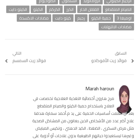
الرجيم الكيتوني
الروماتويد
السلمون
الصوديوم
الصيام المتقطع
الفلفل الحار
الكرز
الكركم
الكيتو
الكيتو دايت
اوميغا 3
حمية الكيتو
رجيم
كيتو دايت
مضادات الاكسدة
مضادات الالتهابات
تصفّح
السابق
التالي
Previous
فوائد زيت الأفوكادو
Next
فوائد زيت السمسم
المقالات
post:
post:
Marah haroun
مرح هارون أخصائية التغذية العلاجية تخصصت في
العلاج باستخدام حمية الكيتو والصيام المتقطع
بعد أن تعلمت أساسيات الحمية على يد م.أحمد سمارة هدفنا
علاج أكبر عدد من الأشخاص الذين يعانون من المشاكل الصحية
مثل مرض السكري ، الضغط ، الكبد الدهني ، وتكيس المبايض
وغيرها ليستعيدوا حياتهم الطبيعية بدون علاجات أو أدوية على