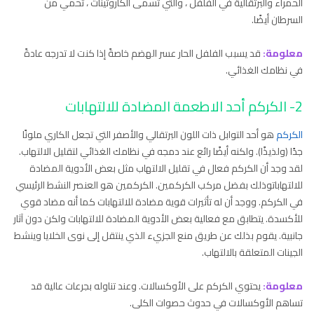
الحمراء والبرتقالية في الفلفل ، والتي تسمى الكاروتينات ، تحمي من
السرطان أيضًا.
معلومة:
قد يسبب الفلفل الحار عسر الهضم خاصةً إذا كنت لا تدرجه عادةً
في نظامك الغذائي.
2- الكركم أحد الاطعمة المضادة للالتهابات
الكركم
هو أحد التوابل ذات اللون البرتقالي والأصفر التي تجعل الكاري ملونًا
جدًا (ولذيذًا). ولكنه أيضًا رائع عند دمجه في نظامك الغذائي لتقليل الالتهاب.
لقد وجد أن الكركم فعال في تقليل الالتهاب مثل بعض الأدوية المضادة
للالتهاباتوذلك بفضل مركب الكركمين. الكركمين هو العنصر النشط الرئيسي
في الكركم. ووجد أن له تأثيرات قوية مضادة للالتهابات كما أنه مضاد قوي
للأكسدة. يتطابق مع فعالية بعض الأدوية المضادة للالتهابات ولكن دون آثار
جانبية. يقوم بذلك عن طريق منع الجزيء الذي ينتقل إلى نوى الخلايا وينشط
الجينات المتعلقة بالالتهاب.
معلومة:
يحتوي الكركم على الأوكسالات. وعند تناوله بجرعات عالية قد
تساهم الأوكسالات في حدوث حصوات الكلى.