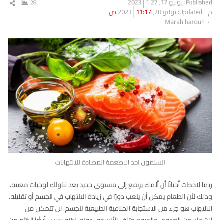
Published:
يوليو 17, 2023
1:27
28
شار
م
Updated: يوليو 20, 2023
11:17 ص
المق
Author
Marah haroun
السلمون احد الاطعمة المضادة للالتهابات
ربما لاحظت أحيانًا أن ألمك يرتفع إلى مستوى جديد بعد تناولك لوجبات معينة.
وذلك لأن الطعام يمكن أن يلعب دورًا في زيادة الالتهاب في الجسم أو تقليله.
الالتهاب هو جزء من الاستجابة المناعية الطبيعية للجسم. لن تتمكن من