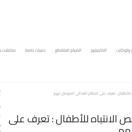
 ولوكارب
الكارنيفور
الصيام المتقطع
حميات خاصة
مكملات و
أ
 للأطفال : تعرف على النظام الغذائي الموصى لهم
ك
 الانتباه للأطفال : تعرف على
ا
لهم
ه
م