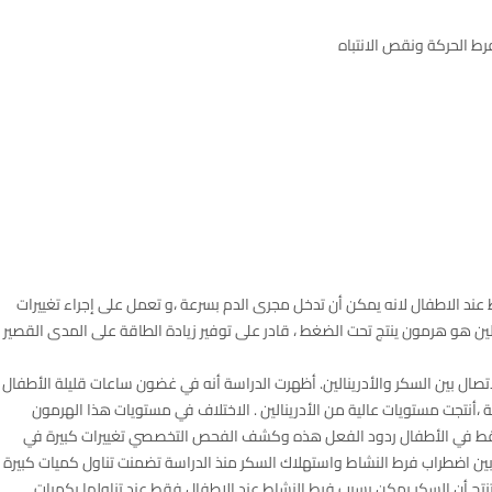
رط الحركة ونقص الانتباه
ط عند الاطفال لانه يمكن أن تدخل مجرى الدم بسرعة ،و تعمل على إجراء تغييرات
نالين هو هرمون ينتج تحت الضغط ، قادر على توفير زيادة الطاقة على المدى القصير
ال بين السكر والأدرينالين. أظهرت الدراسة أنه في غضون ساعات قليلة الأطفال
 ،أنتجت مستويات عالية من الأدرينالين . الاختلاف في مستويات هذا الهرمون
 فقط في الأطفال ردود الفعل هذه وكشف الفحص التخصصي تغييرات كبيرة في
شر بين اضطراب فرط النشاط واستهلاك السكر منذ الدراسة تضمنت تناول كميات كبيرة
ستنتج أن السكر يمكن يسبب فرط النشاط عند الاطفال فقط عند تناولها بكميات