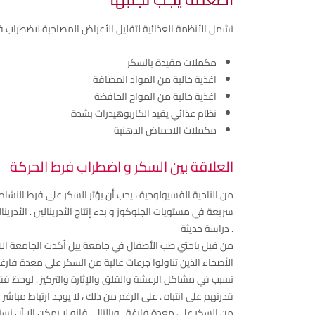
تشمل الأنظمة الغذائية لتقليل الأعراض المصاحبة لاضطراب ف
مكملات مقيدة بالسكر
اغذية خالية من المواد المضافة
اغذية خالية من المواح الحافظة
نظام غذائي يقيد الكاربوهيدرات بشدة
مكملات الاحماض الدهنية
العلاقة بين السكر و اضطراب فرط الحركة
من الناحية الفسيولوجية ، يجب أن يؤثر السكر على فرط النشا
سريعة في مستويات الجلوكوز و بدء إنتاج الأدرينالين . الأدري
. دراسة حديثة
من قبل باحثي طب الأطفال في جامعة ييل أكدت الجامعة الاتص
الأصحاء الذين تناولوا جرعات عالية من السكر على معدة فارغة
تسبب في مشاكل الرعشة والقلق والإثارة والتركيز . لوحظ
قدرتهم على انتباه . على الرغم من ذلك ، لا يوجد ارتباط مبا
من السكر على معدة فارغة . وبالتالي فإنه لا يمكن إلا أن ن