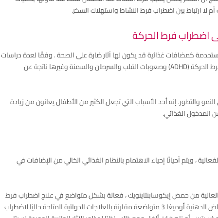
اك أم لا ارتباط بين اضطراب فرط النشاط واستهلاك السكر.
لى اضطراب فرط الحركة
المستخدمة كمضافات غذائية قد يكون لها آثار ضارة على الصحة . وفقًا لعدة دراسات
، فإن المشكلات الصحية مثل الربو واضطراب نقص الانتباه وفرط الحركة (ADHD) وصعوبات القلب والسرطان والسمنة وغيرها ناتجة عن
نمو والتطور. إنه أحد الأسباب التي تجعل الكثير من الأطفال يعانون من زيادة
من المدخول الغذائي.
ة عن الفعالية ، ويتم أحيانًا إحياء الاهتمام بالنظام الغذائي الخالي من الإضافات في
ة ، خاصة مع الجرعات العالية من حمض إيكوسابنتاينويك ، فعالة بشكل متواضع في علاج اضطراب فرط
الحركة ونقص الانتباه. كانت الفعالية النسبية لمكملات الأحماض الدهنية أوميغا 3 متواضعة مقارنة بالعلاجات الدوائية المتاحة حاليًا لاضطراب