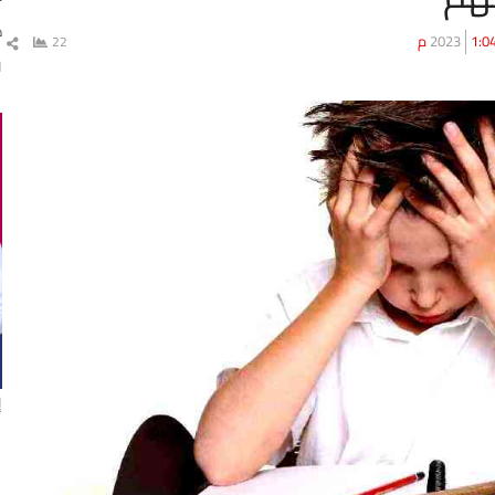
د
1:0 م
22
شا
ال
ا
إ