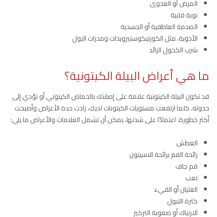
المرض أو العدوى
نوبة قلبية
الصدمة العاطفية أو الجسدية
الأدوية، مثل الكورتيكوستيرويدات ومدرات البول
شرب الكحول الزائد
ما هي أعراض البيلة الكيتونية؟
قد تكون البيلة الكيتونية علامة على إصابتك بالحماض الكيتوني أو تؤدي إلى
حدوثه. كلما ارتفعت مستويات الكيتونات لديك، زادت حدة الأعراض وأصبحت
أكثر خطورة. اعتمادًا على شدتها، يمكن أن تشمل العلامات والأعراض ما يلي:
العطش
رائحة الفم برائحة الاسيتون
فم جاف
تعب
الغثيان أو القيء
كثرة التبول
الارتباك أو صعوبة التركيز