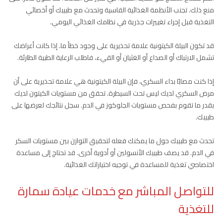
منع ذلك. تجنب الأنظمة الغذائية القاسية وتحدث مع طبيبك أو أخصائي
التغذية قبل إجراء تغييرات جذرية في نظامك الغذائي اليومي.
قد تكون البيلة الكيتونية علامة تحذيرية على وجود خطأ ما. إذا كانت أعراضك
تشمل الارتباك أو الصداع أو الغثيان أو القيء، فاطلب الرعاية الطبية الطارئة.
إذا كنت مصابًا بداء السكري، فإن البيلة الكيتونية هي علامة تحذيرية على أن
مرض السكري لديك ليس تحت السيطرة. تحقق من مستويات الكيتون لديك
بقدر ما تقوم بفحص مستويات الجلوكوز في الدم. سجل نتائجك لعرضها على
طبيبك.
تحدث مع طبيبك حول ما يمكنك فعله لتحقيق التوازن بين مستويات السكر
في الدم. قد يصف طبيبك الأنسولين أو أدوية أخرى. قد تحتاج إلى مساعدة
اختصاصي تغذية للمساعدة في توجيه اختياراتك الغذائية.
للتواصل المباشر مع خدمات عيادة سمارة
للتغذية