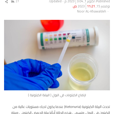
Published:
أكتوبر 1, 2023
3:04 م
Updated:
27
شار
نوفمبر 15, 2023
11:21 ص
المق
Author
Noor AL-Khawaldeh
ارتفاع الكيتونات في البول ( البيلىة الكيتونية )
تحدث البيلة الكيتونية (Ketonuria) عندما يكون لديك مستويات عالية من
الكيتون في البول. وتسمى هذه الحالة أيضًا بيلة الحمض الكيتوني وبيلة