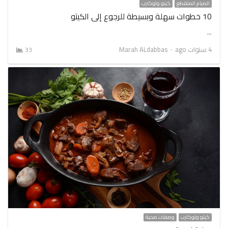
الصيام المتقطع
كيتو ولوكارب
10 خطوات سهلة وبسيطة للرجوع إلى الكيتو
…
Author
4 سنوات ago
Marah ALdabbas
33
كيتو ولوكارب
وصفات صحية