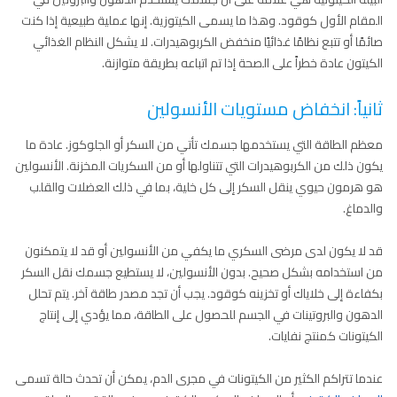
المقام الأول كوقود. وهذا ما يسمى الكيتوزية. إنها عملية طبيعية إذا كنت
صائمًا أو تتبع نظامًا غذائيًا منخفض الكربوهيدرات. لا يشكل النظام الغذائي
الكيتون عادة خطراً على الصحة إذا تم اتباعه بطريقة متوازنة.
ثانياً: انخفاض مستويات الأنسولين
معظم الطاقة التي يستخدمها جسمك تأتي من السكر أو الجلوكوز. عادة ما
يكون ذلك من الكربوهيدرات التي تتناولها أو من السكريات المخزنة. الأنسولين
هو هرمون حيوي ينقل السكر إلى كل خلية، بما في ذلك العضلات والقلب
والدماغ.
قد لا يكون لدى مرضى السكري ما يكفي من الأنسولين أو قد لا يتمكنون
من استخدامه بشكل صحيح. بدون الأنسولين، لا يستطيع جسمك نقل السكر
بكفاءة إلى خلاياك أو تخزينه كوقود. يجب أن تجد مصدر طاقة آخر. يتم تحلل
الدهون والبروتينات في الجسم للحصول على الطاقة، مما يؤدي إلى إنتاج
الكيتونات كمنتج نفايات.
عندما تتراكم الكثير من الكيتونات في مجرى الدم، يمكن أن تحدث حالة تسمى