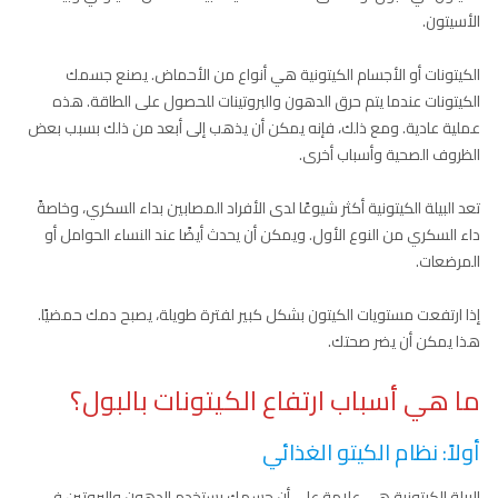
الأسيتون.
الكيتونات أو الأجسام الكيتونية هي أنواع من الأحماض. يصنع جسمك
الكيتونات عندما يتم حرق الدهون والبروتينات للحصول على الطاقة. هذه
عملية عادية. ومع ذلك، فإنه يمكن أن يذهب إلى أبعد من ذلك بسبب بعض
الظروف الصحية وأسباب أخرى.
تعد البيلة الكيتونية أكثر شيوعًا لدى الأفراد المصابين بداء السكري، وخاصةً
داء السكري من النوع الأول. ويمكن أن يحدث أيضًا عند النساء الحوامل أو
المرضعات.
إذا ارتفعت مستويات الكيتون بشكل كبير لفترة طويلة، يصبح دمك حمضيًا.
هذا يمكن أن يضر صحتك.
ما هي أسباب ارتفاع الكيتونات بالبول؟
أولاً: نظام الكيتو الغذائي
البيلة الكيتونية هي علامة على أن جسمك يستخدم الدهون والبروتين في