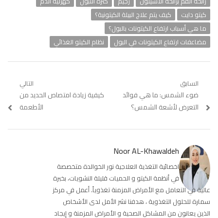
رائحة الفم برائحة الاسيتون
رجيم
كثرة التبول
كهرلية الدم
كيتو دايت
كيف يتم علاج البيلة الكيتونية؟
ما هي أسباب ارتفاع الكيتونات بالبول؟
مضاعفات ارتفاع الكيتونات في البول
نظام الكيتو الغذائي
تصفّح
السابق
التالي
Previous
ضوء الشمس: ما هي فوائد
Next
كيفية زيادة امتصاص الحديد من
المقالات
post:
post:
التعرض لأشعة الشمس؟
الأطعمة
Noor AL-Khawaldeh
اخصائية التغذية العلاجية نور الخوالدة متخصصة
في أنظمة الكيتو و الحميات قليلة النشويات، بخبرة
عالية في التعامل مع الأمراض المزمنة تغذوياً. أعمل في مركز
سمارة للحلول التغذوية ، هدفنا نشر الأمل لدى الأشخاص
الذين يعانون من المشاكل الصحية و الأمراض المزمنة و إيجاد