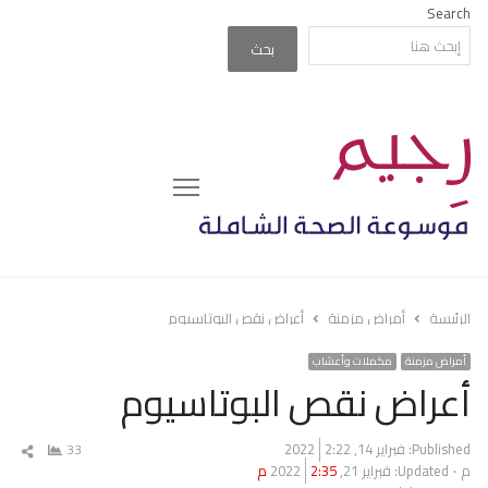
Search
بحث
Menu
الرئيسة
أمراض مزمنة
أعراض نقص البوتاسيوم
أمراض مزمنة
مكملات وأعشاب
أعراض نقص البوتاسيوم
Published:
فبراير 14, 2022
2:22
33
شار
م
Updated: فبراير 21, 2022
2:35 م
المق