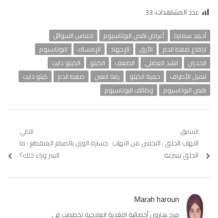
عدد المشاهدات:
33
أحمد سمارة
أعراض نقص البوتاسيوم
احتباس السوائل
ارتفاع ضغط الدم
الأرق
الإجهاد
الإمساك
البوتاسيوم
الخدران
الشد العضلي
الضعف
الكيتو
الكيتو دايت
تنميل الأطراف
حمية الكيتو
رفة العين
ضغط الدم
كيتو دايت
نقص البوتاسيوم
وظائف البوتاسيوم
تصفّح
السابق
التالي
Previous
التهاب الحلق : التخلص من التهاب
Next
خسارة الوزن بالصيام المتقطع : ما
المقالات
post:
post:
الحلق بسرعة
السر وراء ذلك؟
Marah haroun
مرح هارون أخصائية التغذية العلاجية تخصصت في