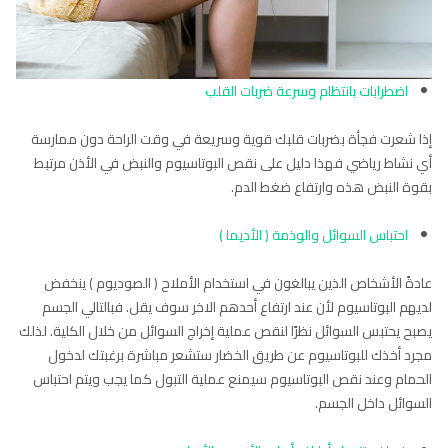
اضطرابات بانتظام وسرعة ضربات القلب
إذا شعرت فجأة بضربات قلبك قوية وسريعة في وقت الراحة دون ممارسة
أي نشاط رياضي فهذا دليل على نقص البوتاسيوم والنبض في الأذن مرتبط
بقوة النبض هذه وارتفاع ضغط الدم.
احتباس السوائل والوذمة ( الأديما )
عادةً الأشخاص الذين يبالغون في استخدام الأملاح ( الصوديوم ) ينخفض
لديهم البوتاسيوم لأن عند ارتفاع أحدهم الاخر سوف يقل. فبالتالي الجسم
يصبح يحتبس السوائل نظرًا لنقص عملية إخراج السوائل من خلال الكلية. لذلك
مجرد أخذك للبوتاسيوم عن طريق الخضار ستشعر مباشرة برغبتك لدخول
الحمام وعند نقص البوتاسيوم سيمنع عملية التبول كما يجب ويتم احتباس
السوائل داخل الجسم.