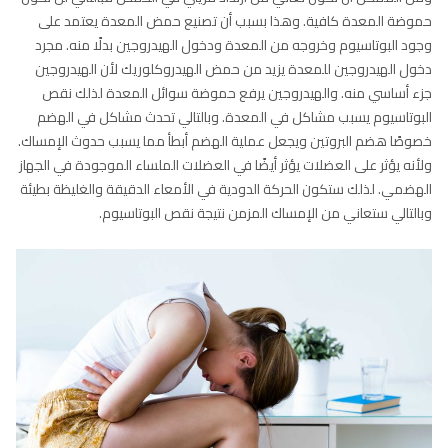
حموضة المعدة كافية. وهذا بسبب أن تصنيع حمض المعدة يعتمد على
وجود البوتاسيوم وخروجه من المعدة ودخول الهيدروجين بدلًا منه. مجرد
دخول الهيدروجين للمعدة يزيد من حمض الهيدروكلوريك لأن الهيدروجين
جزء أساسي منه. والهيدروجين يرفع حموضة سوائل المعدة لذلك نقص
البوتاسيوم يسبب مشاكل في المعدة. وبالتالي تحدث مشاكل في الهضم
خصوصًا هضم البروتين ويجعل عملية الهضم أبطأ مما يسبب حدوث الإمساك.
ولأنه يؤثر على العضلات يؤثر أيضًا في العضلات الملساء الموجودة في الجهاز
الهضمي. لذلك ستكون الحركة الدودية في الأمعاء الدقيقة والغليظة بطيئة
وبالتالي ستعاني من الإمساك المزمن نتيجة نقص البوتاسيوم.