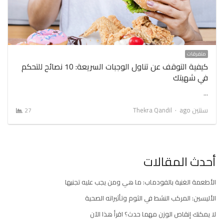
متفرقات
كيفية التوقف عن تناول الوجبات السريعة: 10 نصائح للتحكم
في شهيتك
…
Author
سنتين ago
Thekra Qandil
27
أحدث المقالات
الأطعمة الغنية بالفودماب: ما هي ومن يجب عليه تجنبها
الأليسين: المركب النشط في الثوم وتأثيراته الصحية
لا يمكنك إنقاص الوزن مهما حدث؟ اقرأ هذا الآن