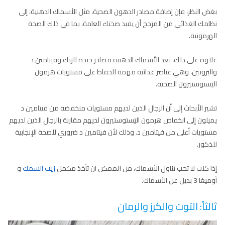
بغض النظر، فإن إضافة مصادر الدهون الصحية، مثل الأسماك الدهنية، إلى
نظامك الغذائي من المرجح أن يفيد صحتك العامة، بما في ذلك الصحة
الهرمونية.
علاوة على ذلك، تعد الأسماك الدهنية مصادر جيدة للزنك وفيتامين د
والبروتين، وهي عناصر غذائية مهمة للحفاظ على مستويات هرمون
التِستوستيرون الصحية.
تشير الأبحاث إلى أن الرجال الذين لديهم مستويات منخفضة من فيتامين د
يميلون إلى انخفاض هرمون التِستوستيرون لديهم مقارنة بالرجال الذين لديهم
مستويات أعلى من فيتامين د. وذلك لأن فيتامين د ضروري للصحة الإنجابية
للذكور.
إذا كنت لا تحب تناول الأسماك، من الممكن ان تأخذ مكمل
زيت السمك
و
أوميغا 3 بديل عن الأسماك.
ثالثاً: التوت والكرز والرمان