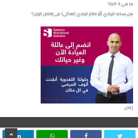
ما هي GLP-3؟
هل يساعد الزبادي (أو نظام الزبادي الغذائي) على إنقاص الوزن؟
إعلان
scroll
inkedin
whatsapp
facebook
twitter
جميع الحقوق محفوظة © ٢٠٢٢