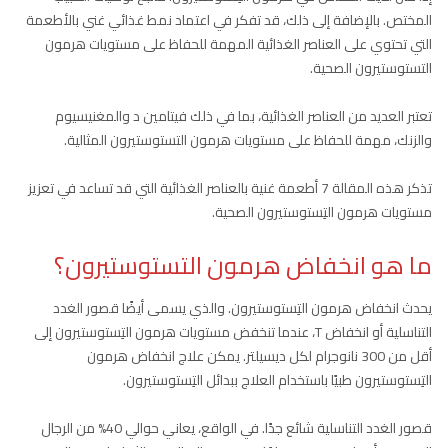
المختص. بالإضافة إلى ذلك، قد تفكر في اعتماد نمط غذائي غني بالأطعمة
التي تحتوي على العناصر الغذائية المهمة للحفاظ على مستويات هرمون
التستوستيرون الصحية.
تعتبر العديد من العناصر الغذائية، بما في ذلك فيتامين د والمغنيسيوم
والزنك، مهمة للحفاظ على مستويات هرمون التستوستيرون المثالية.
تذكر هذه المقالة 7 أطعمة غنية بالعناصر الغذائية التي قد تساعد في تعزيز
مستويات هرمون التِستوستيرون الصحية.
ما هو انخفاض هرمون التستوستيرون؟
يحدث انخفاض هرمون التِستوستيرون. والذي يسمى أيضًا قصور الغدد
التناسلية أو انخفاض T، عندما تنخفض مستويات هرمون التِستوستيرون إلى
أقل من 300 نانوجرام لكل ديسيلتر. يمكن علاج انخفاض هرمون
التِستوستيرون طبيًا باستخدام العلاج ببدائل التِستوستيرون.
قصور الغدد التناسلية شائع جدًا. في الواقع، يعاني حوالي 40% من الرجال