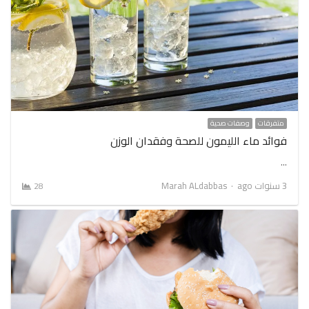
متفرقات
وصفات صحية
فوائد ماء الليمون للصحة وفقدان الوزن
…
Author
3 سنوات ago
Marah ALdabbas
28