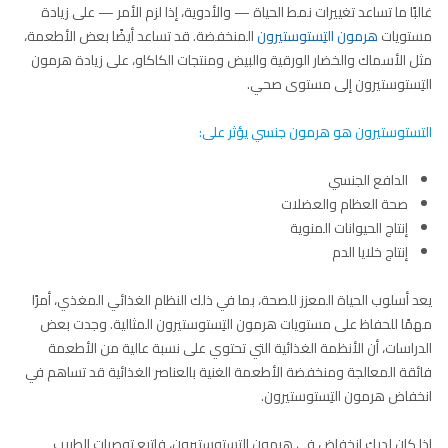
غالبًا ما تساعد تغييرات نمط الحياة — والأدوية، إذا لزم الأمر — على زيادة
مستويات
هرمون التِستوستيرون
المنخفضة. قد تساعد أيضًا بعض الأطعمة،
مثل الأسماك والخضار الورقية والبيض ومنتجات الكاكاو، على زيادة هرمون
التِستوستيرون إلى مستوى صحي.
التستوستيرون هو هرمون جنسي يؤثر على:
الدافع الجنسي
صحة العظام والعضلات
إنتاج الحيوانات المنوية
إنتاج خلايا الدم
يعد أسلوب الحياة المعزز للصحة، بما في ذلك النظام الغذائي المغذي، أمرًا
مهمًا للحفاظ على مستويات هرمون التِستوستيرون المثالية. وجدت بعض
الدراسات، أن الأنظمة الغذائية التي تحتوي على نسبة عالية من الأطعمة
فائقة المعالجة ومنخفضة الأطعمة الغنية بالعناصر الغذائية قد تساهم في
انخفاض هرمون التِستوستيرون.
إذا كان لديك انخفاض في هرمون التِستوستيرون، فاتبع توصيات الطبيب