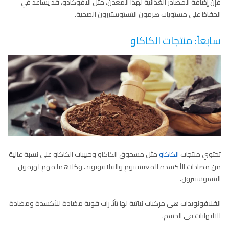
فإن إضافة المصادر الغذائية لهذا المعدن، مثل الأفوكادو، قد يساعد في
الحفاظ على مستويات هرمون التستوستيرون الصحية.
سابعاً: منتجات الكاكاو
تحتوي منتجات
الكاكاو
مثل مسحوق الكاكاو وحبيبات الكاكاو على نسبة عالية
من مضادات الأكسدة المغنيسيوم والفلافونويد، وكلاهما مهم لهرمون
التستوستيرون.
الفلافونويدات هي مركبات نباتية لها تأثيرات قوية مضادة للأكسدة ومضادة
للالتهابات في الجسم.