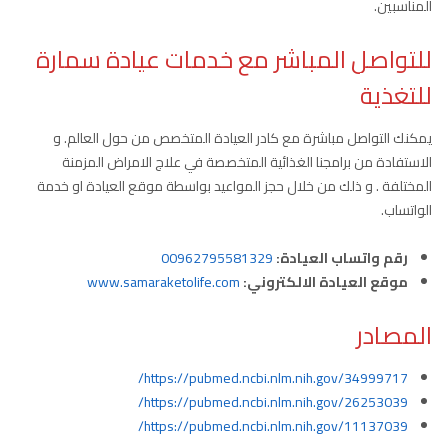
المناسبين.
للتواصل المباشر مع خدمات عيادة سمارة
للتغذية
يمكنك التواصل مباشرة مع كادر العيادة المتخصص من حول العالم. و
الاستفادة من برامجنا الغذائية المتخصصة في علاج الامراض المزمنة
المختلفة . و ذلك من خلال حجز المواعيد بواسطة موقع العيادة او خدمة
الواتساب.
رقم واتساب العيادة:
00962795581329
موقع العيادة الالكتروني:
www.samaraketolife.com
المصادر
https://pubmed.ncbi.nlm.nih.gov/34999717/
https://pubmed.ncbi.nlm.nih.gov/26253039/
https://pubmed.ncbi.nlm.nih.gov/11137039/