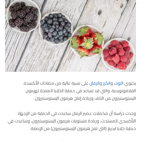
يحتوي
التوت
و
الكرز
و
الرمان
على نسبة عالية من مضادات الأكسدة
الفلافونويدية، والتي قد تساعد في حماية الخلايا المنتجة لهرمون
التِستوستيرون من التلف وزيادة إنتاج هرمون التِستوستيرون.
وجدت دراسة أن مكملات عصير الرمان ساعدت في الحماية من الإجهاد
التأكسدي المستحث، وزيادة مستويات هرمون التِستوستيرون، وساعدت في
حماية خلايا ايديغ (التي تنتج هرمون التِستوستيرون) من الإصابة.