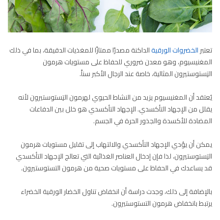
تعتبر
الخضروات الورقية
الداكنة مصدرًا ممتازًا للمغذيات الدقيقة، بما في ذلك
المغنيسيوم، وهو معدن ضروري للحفاظ على مستويات هرمون
التِستوستيرون المثالية، خاصة عند الرجال الأكبر سناً.
يُعتقد أن المغنيسيوم يزيد من النشاط الحيوي لهرمون التِستوستيرون لأنه
يقلل من الإجهاد التأكسدي. الإجهاد التأكسدي هو خلل بين الدفاعات
المضادة للأكسدة والجذور الحرة في الجسم.
يمكن أن يؤدي الإجهاد التأكسدي والالتهاب إلى تقليل مستويات هرمون
التِستوستيرون، لذا فإن إدخال العناصر الغذائية التي تعالج الإجهاد التأكسدي
قد يساعدك في الحفاظ على مستويات صحية من هرمون التستوستيرون.
بالإضافة إلى ذلك، وجدت دراسة أن انخفاض تناول الخضار الورقية الخضراء
يرتبط بانخفاض هرمون التستوستيرون.