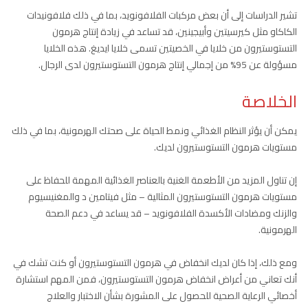
تشير الدراسات إلى أن بعض مركبات الفلافونويد، بما في ذلك فلافونيدات
الكاكاو مثل كيرسيتين وأبيجينين، قد تساعد في زيادة إنتاج هرمون
التستوستيرون من خلايا في الخصيتين تسمى خلايا ايديغ. هذه الخلايا
مسؤولة عن 95% من إجمالي إنتاج هرمون التستوستيرون لدى الرجال.
الخلاصة
يمكن أن يؤثر النظام الغذائي ونمط الحياة على صحتك الهرمونية، بما في ذلك
مستويات هرمون التستوستيرون لديك.
إن تناول المزيد من الأطعمة الغنية بالعناصر الغذائية المهمة للحفاظ على
مستويات هرمون التستوستيرون المثالية – مثل فيتامين د والمغنيسيوم
والزنك ومضادات الأكسدة الفلافونويد – قد يساعد في دعم الصحة
الهرمونية.
ومع ذلك، إذا كان لديك انخفاض في هرمون التستوستيرون أو كنت تشك في
أنك تعاني من أعراض انخفاض هرمون التستوستيرون، فمن المهم استشارة
أخصائي الرعاية الصحية للحصول على المشورة بشأن الاختبار والعلاج