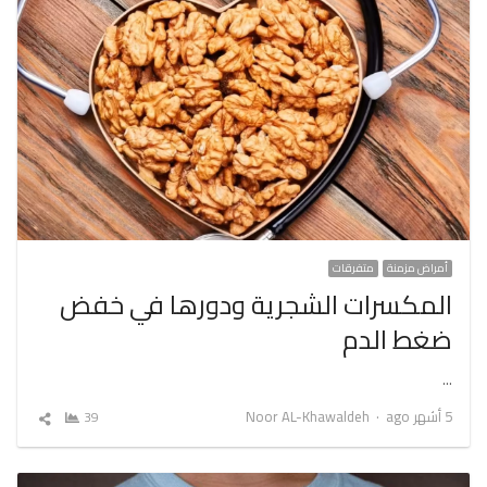
أمراض مزمنة
متفرقات
المكسرات الشجرية ودورها في خفض
ضغط الدم
…
Author
5 أشهر ago
Noor AL-Khawaldeh
39
شارك
المقال