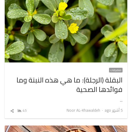
متفرقات
البقلة (الرجلة): ما هي هذه النبتة وما
فوائدها الصحية
…
Author
5 أشهر ago
Noor AL-Khawaldeh
45
شارك
المقال