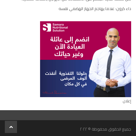
داء كرون: عندما يهاجم الجهاز الهضمي نفسه
إعلان
scroll
جميع الحقوق محفوظة © ٢٠٢٢
to