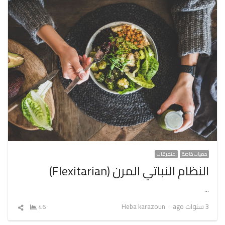
حميات خاصة
متفرقات
النظام النباتي المرن (Flexitarian)
…
Author
3 سنوات ago
Heba karazoun
46
شارك
المقال