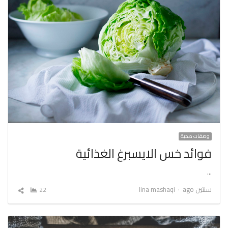
وصفات صحية
فوائد خس الايسبرغ الغذائية
…
Author
سنتين ago
lina mashaqi
22
شارك
المقال