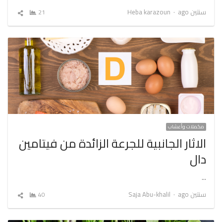
Author
سنتين ago
Heba karazoun
21
شارك
المقال
مكملات وأعشاب
الاثار الجانبية للجرعة الزائدة من فيتامين
دال
…
Author
سنتين ago
Saja Abu-khalil
40
شارك
المقال