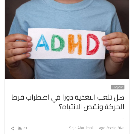
متفرقات
هل تلعب التغذية دورا في اضطراب فرط
الحركة ونقص الانتباه؟
…
Author
سنة واحدة ago
Saja Abu-khalil
21
شارك
المقال