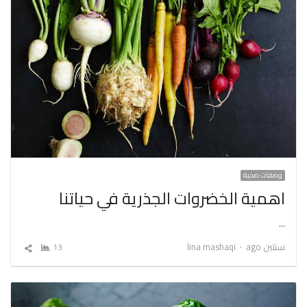
وصفات صحية
اهمية الخضروات الجذرية في حياتنا
…
Author
سنتين ago
lina mashaqi
13
شارك
المقال