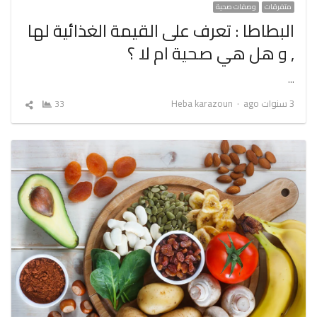
متفرقات
وصفات صحية
البطاطا : تعرف على القيمة الغذائية لها
, و هل هي صحية ام لا ؟
…
Author
3 سنوات ago
Heba karazoun
33
شارك
المقال