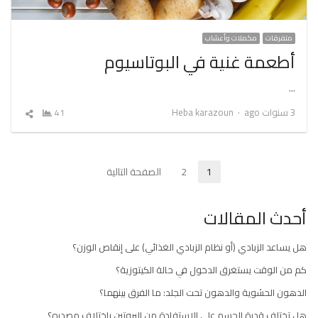
متفرقات
مكملات وأعشاب
أطعمة غنية في البوتاسيوم
…
Author
3 سنوات ago
Heba karazoun
41
شارك
المقال
تعدد
1
2
الصفحة التالية
Page
Page
صفحات
أحدث المقالات
المقالات
هل يساعد الزبادي (أو نظام الزبادي الغذائي) على إنقاص الوزن؟
كم من الوقت يستغرق الدخول في حالة الكيتوزية؟
الدهون الحشوية والدهون تحت الجلد: ما الفرق بينهما؟
هل تختلف قدرة الجسم على الاستفادة من البروتين باختلاف مصدره؟