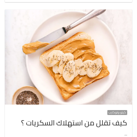
كيتو ولوكارب
كيف تقلل من استهلاك السكريات ؟
…