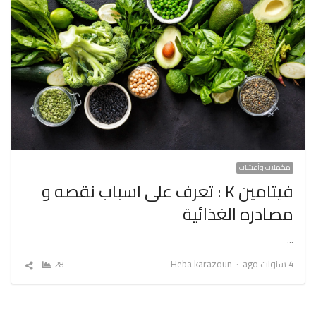
مكملات وأعشاب
فيتامين K : تعرف على اسباب نقصه و
مصادره الغذائية
…
Author
4 سنوات ago
Heba karazoun
28
شارك
المقال