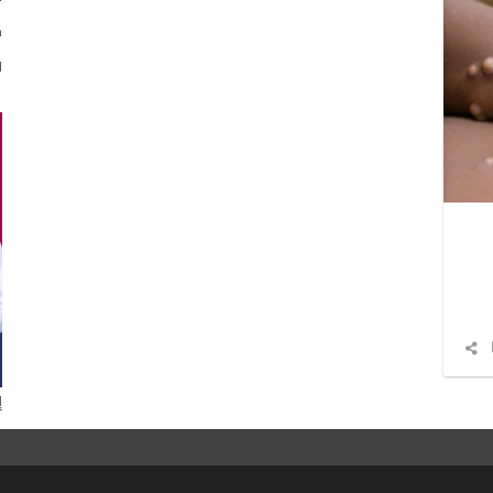
د
ا
شارك
المقال
إ