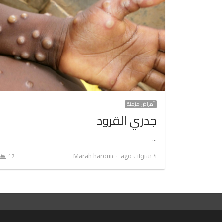
أمراض مزمنة
جدري القرود
…
Author
4 سنوات ago
Marah haroun
17