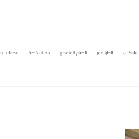
 ولوكارب
الكارنيفور
الصيام المتقطع
حميات خاصة
مكملات وأ
أ
ك
ا
ه
م