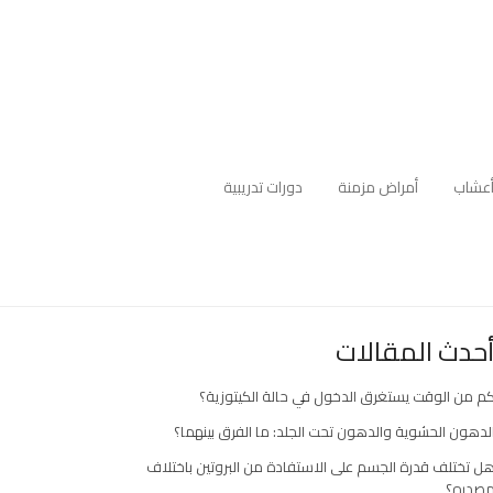
عشاب
أمراض مزمنة
دورات تدريبية
حدث المقالات
م من الوقت يستغرق الدخول في حالة الكيتوزية؟
لدهون الحشوية والدهون تحت الجلد: ما الفرق بينهما؟
ل تختلف قدرة الجسم على الاستفادة من البروتين باختلاف
صدره؟