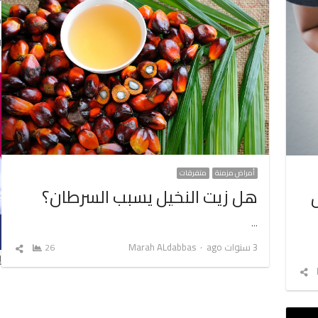
د
ا
أمراض مزمنة
متفرقات
هل زيت النخيل يسبب السرطان؟
…
Author
3 سنوات ago
Marah ALdabbas
26
شارك
إ
المق
شارك
المقال