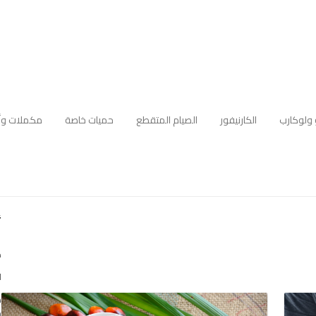
 ولوكارب
الكارنيفور
الصيام المتقطع
حميات خاصة
مكملات وأ
أ
ك
ا
ه
م