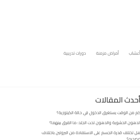
عشاب
أمراض مزمنة
دورات تدريبية
حدث المقالات
م من الوقت يستغرق الدخول في حالة الكيتوزية؟
لدهون الحشوية والدهون تحت الجلد: ما الفرق بينهما؟
ل تختلف قدرة الجسم على الاستفادة من البروتين باختلاف
صدره؟