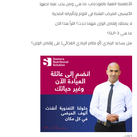
الأطعمة الغنية بالفودماب: ما هي ومن يجب عليه تجنبها
الأليسين: المركب النشط في الثوم وتأثيراته الصحية
لا يمكنك إنقاص الوزن مهما حدث؟ اقرأ هذا الآن
ما هي GLP-3؟
هل يساعد الزبادي (أو نظام الزبادي الغذائي) على إنقاص الوزن؟
إعلان