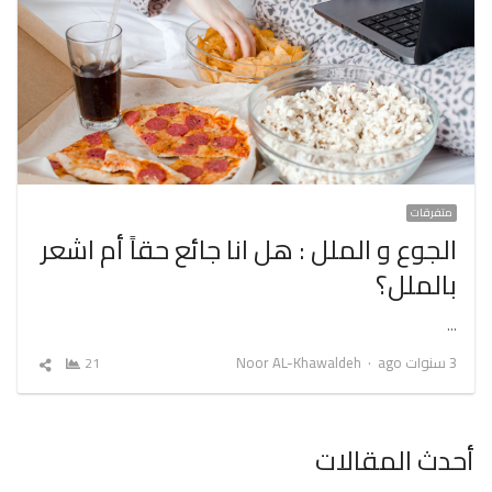
متفرقات
الجوع و الملل : هل انا جائع حقاً أم اشعر
بالملل؟
…
Author
3 سنوات ago
Noor AL-Khawaldeh
21
شارك
المقال
أحدث المقالات