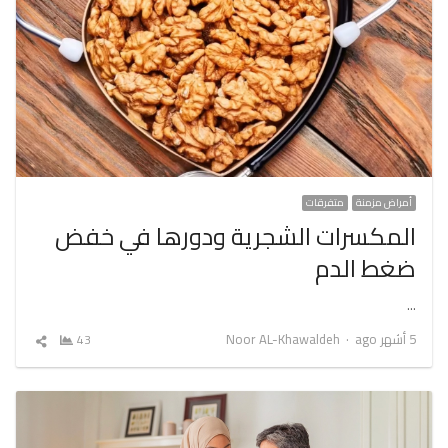
أمراض مزمنة
متفرقات
المكسرات الشجرية ودورها في خفض
ضغط الدم
…
Author
5 أشهر ago
Noor AL-Khawaldeh
43
شارك
المقال