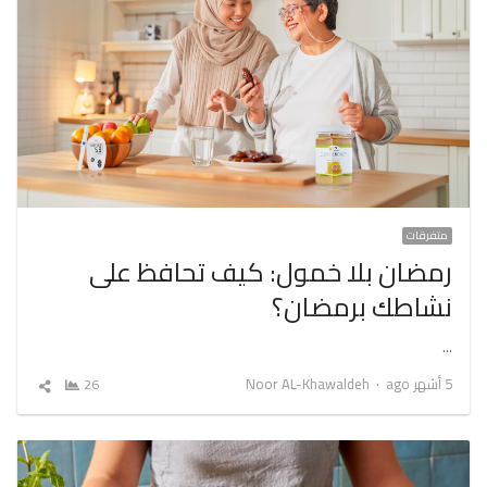
متفرقات
رمضان بلا خمول: كيف تحافظ على
نشاطك برمضان؟
…
Author
5 أشهر ago
Noor AL-Khawaldeh
26
شارك
المقال