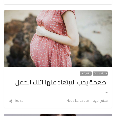
المقال
حميات خاصة
متفرقات
اطعمة يجب الابتعاد عنها اثناء الحمل
…
Author
سنتين ago
Heba karazoun
49
شارك
المقال