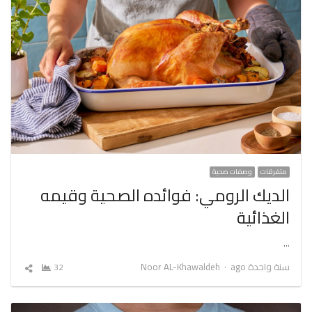
متفرقات
وصفات صحية
الديك الرومي: فوائده الصحية وقيمه
الغذائية
…
Author
سنة واحدة ago
Noor AL-Khawaldeh
32
شارك
المقال