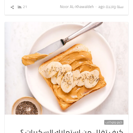
Author
سنة واحدة ago
Noor AL-Khawaldeh
21
شارك
المقال
كيتو ولوكارب
كيف تقلل من استهلاك السكريات ؟