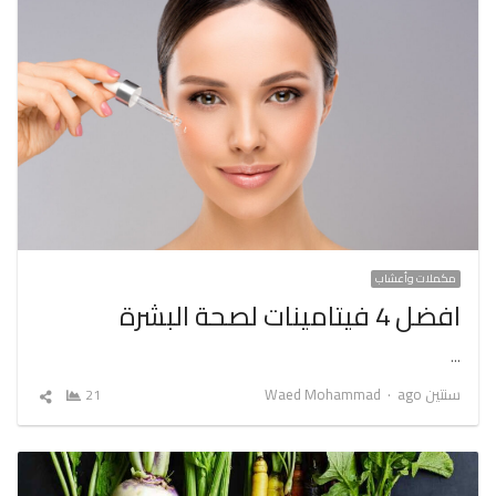
مكملات وأعشاب
افضل 4 فيتامينات لصحة البشرة
…
Author
سنتين ago
Waed Mohammad
21
شارك
المقال