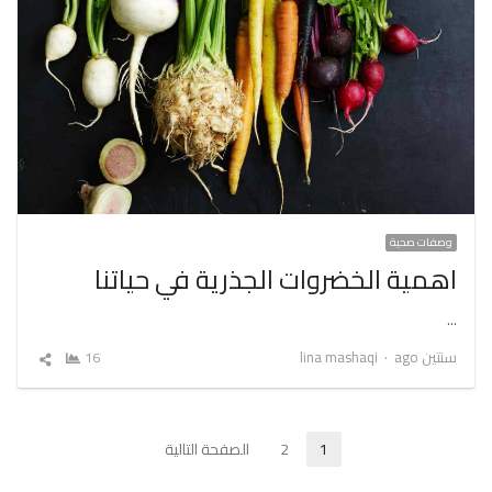
وصفات صحية
اهمية الخضروات الجذرية في حياتنا
…
Author
سنتين ago
lina mashaqi
16
شارك
المقال
تعدد
1
2
الصفحة التالية
Page
Page
صفحات