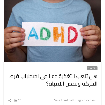
متفرقات
هل تلعب التغذية دورا في اضطراب فرط
الحركة ونقص الانتباه؟
…
Author
سنة واحدة ago
Saja Abu-khalil
24
شارك
المقال