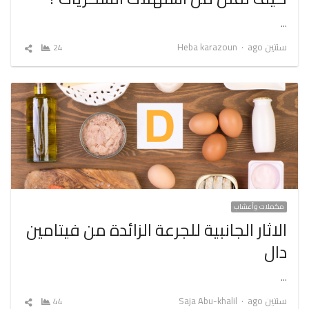
…
Author
سنتين ago
Heba karazoun
24
شارك
المقال
مكملات وأعشاب
الاثار الجانبية للجرعة الزائدة من فيتامين
دال
…
Author
سنتين ago
Saja Abu-khalil
44
شارك