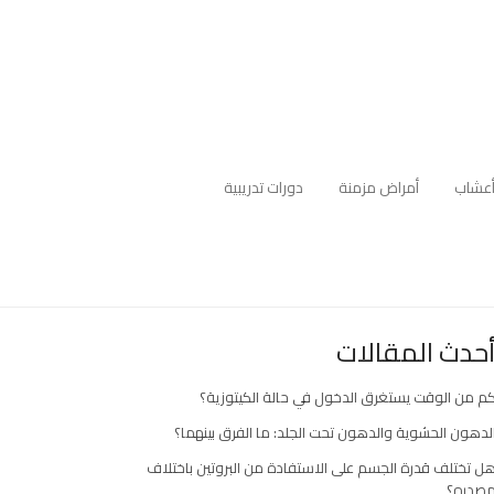
عشاب
أمراض مزمنة
دورات تدريبية
حدث المقالات
م من الوقت يستغرق الدخول في حالة الكيتوزية؟
لدهون الحشوية والدهون تحت الجلد: ما الفرق بينهما؟
ل تختلف قدرة الجسم على الاستفادة من البروتين باختلاف
صدره؟