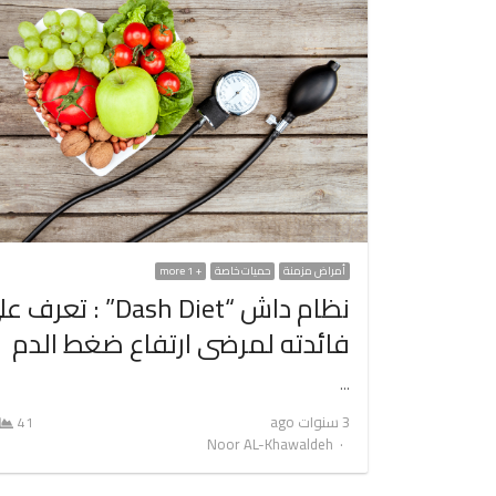
أمراض مزمنة
حميات خاصة
+ 1 more
نظام داش “Dash Diet” : تعرف
فائدته لمرضى ارتفاع ضغط الدم
…
3 سنوات ago
41
Author
Noor AL-Khawaldeh