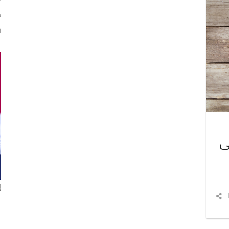
د
ا
 على
إ
شارك
المقال