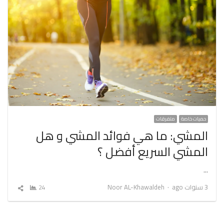
حميات خاصة
متفرقات
المشي: ما هي فوائد المشي و هل
المشي السريع أفضل ؟
…
Author
3 سنوات ago
Noor AL-Khawaldeh
24
شارك
المقال