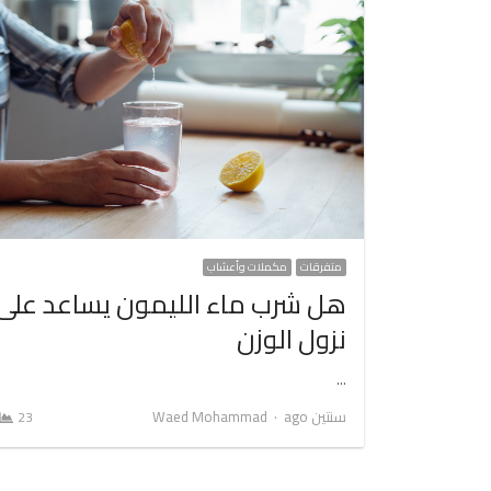
متفرقات
مكملات وأعشاب
هل شرب ماء الليمون يساعد على
نزول الوزن
…
Author
سنتين ago
Waed Mohammad
23