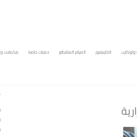
 ولوكارب
الكارنيفور
الصيام المتقطع
حميات خاصة
مكملات وأ
أ
رية
ا
ا
ل