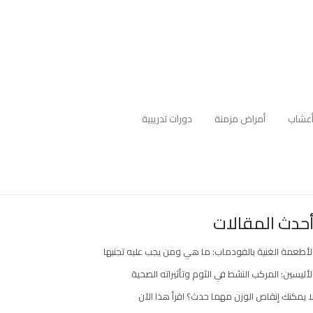
عشاب
أمراض مزمنة
دورات تدريبية
حدث المقالات
لأطعمة الغنية بالفودماب: ما هي ومن يجب عليه تجنبها
لأليسين: المركب النشط في الثوم وتأثيراته الصحية
ا يمكنك إنقاص الوزن مهما حدث؟ اقرأ هذا الآن