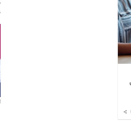
م
ه
إ
شارك
المقال