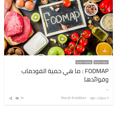
حميات خاصة
وصفات صحية
FODMAP : ما هي حمية الفودماب
وفوائدها
…
Author
4 سنوات ago
Marah ALdabbas
39
شارك
المقال