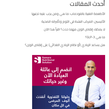
أحدث المقالات
الأطعمة الغنية بالفودماب: ما هي ومن يجب عليه تجنبها
الأليسين: المركب النشط في الثوم وتأثيراته الصحية
لا يمكنك إنقاص الوزن مهما حدث؟ اقرأ هذا الآن
ما هي GLP-3؟
هل يساعد الزبادي (أو نظام الزبادي الغذائي) على إنقاص الوزن؟