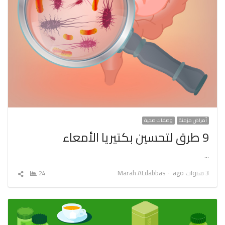
أمراض مزمنة
وصفات صحية
9 طرق لتحسين بكتيريا الأمعاء
…
Author
3 سنوات ago
Marah ALdabbas
24
شارك
المقال