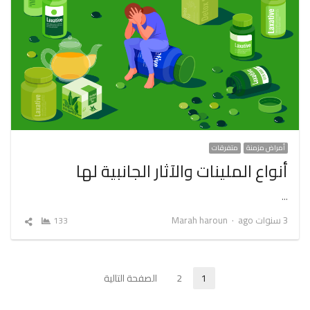
أمراض مزمنة
متفرقات
أنواع الملينات والآثار الجانبية لها
…
Author
3 سنوات ago
Marah haroun
133
شارك
المقال
تعدد
1
2
الصفحة التالية
Page
Page
صفحات