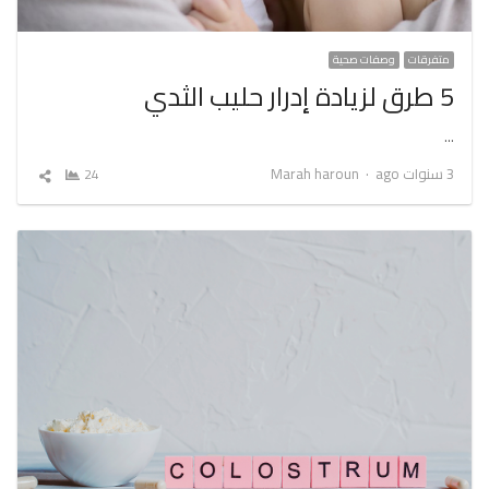
متفرقات
وصفات صحية
5 طرق لزيادة إدرار حليب الثدي
…
Author
3 سنوات ago
Marah haroun
24
شارك
المقال