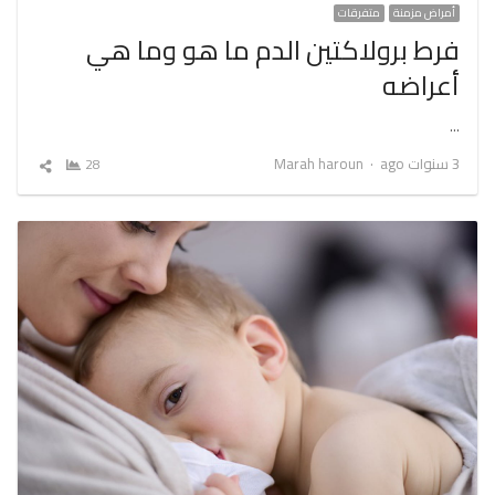
أمراض مزمنة
متفرقات
فرط برولاكتين الدم ما هو وما هي
أعراضه
…
Author
3 سنوات ago
Marah haroun
28
شارك
المقال