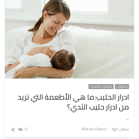
متفرقات
مكملات وأعشاب
ادرار الحليب:ما هي الأطعمة التي تزيد
من ادرار حليب الثدي؟
…
Author
سنتين ago
Marwa Daoud
32
شارك
المقال