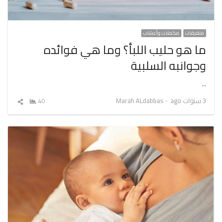
متفرقات
مكملات وأعشاب
ما هو حليب اللبأ؟ وما هي فوائده
وجوانبه السلبية
…
Author
3 سنوات ago
Marah ALdabbas
40
شارك
المقال