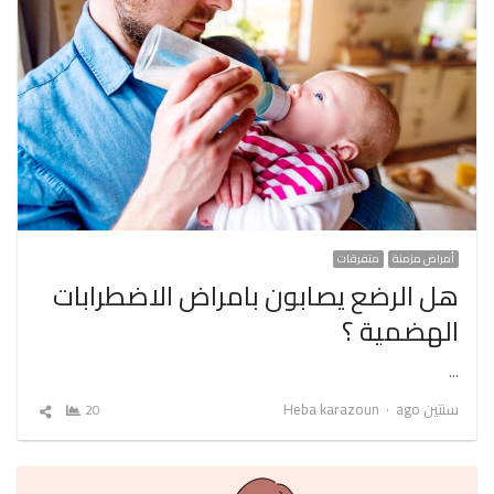
أمراض مزمنة
متفرقات
هل الرضع يصابون بامراض الاضطرابات
الهضمية ؟
…
Author
سنتين ago
Heba karazoun
20
شارك
المقال