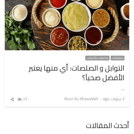
متفرقات
مكملات وأعشاب
التوابل و الصلصات: أي منها يعتبر
الأفضل صحياً؟
…
Author
3 سنوات ago
Noor AL-Khawaldeh
23
شارك
المقال
أحدث المقالات