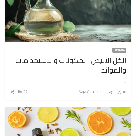
متفرقات
الخل الأبيض: المكونات والاستخدامات
والفوائد
…
Author
سنتين ago
Saja Abu-khalil
27
شارك
المقال