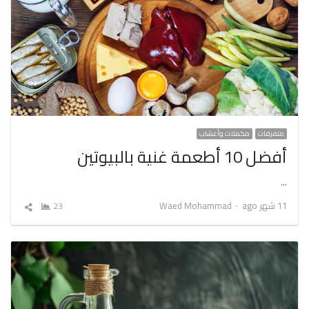
متفرقات
مكملات وأعشاب
أفضل 10 أطعمة غنية بالبيوتين
…
Author
11 شهر ago
Waed Mohammad
23
شارك
المقال