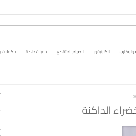
 ولوكارب
الكارنيفور
الصيام المتقطع
حميات خاصة
مكملات و
أ
ة
ضراء الداكنة
ك
ا
ه
م