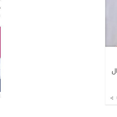
د
ا
ل
إ
شارك
المقال