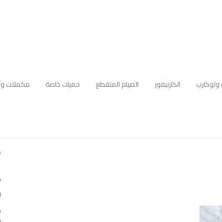
 ولوكارب
الكارنيفور
الصيام المتقطع
حميات خاصة
مكملات وأ
أ
ك
ا
ه
م