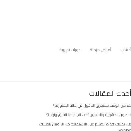
عشاب
أمراض مزمنة
دورات تدريبية
حدث المقالات
م من الوقت يستغرق الدخول في حالة الكيتوزية؟
لدهون الحشوية والدهون تحت الجلد: ما الفرق بينهما؟
ل تختلف قدرة الجسم على الاستفادة من البروتين باختلاف
صدره؟