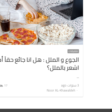
متفرقات
الجوع و الملل : هل انا جائع حقاً أم
اشعر بالملل؟
…
3 سنوات ago
17
Author
Noor AL-Khawaldeh