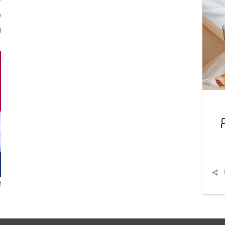
د
ا
شارك
المقال
إ