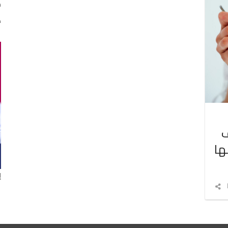
م
ه
ف
ها
إ
شارك
المقال