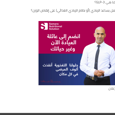
ا هي GLP-3؟
ل يساعد الزبادي (أو نظام الزبادي الغذائي) على إنقاص الوزن؟
علان