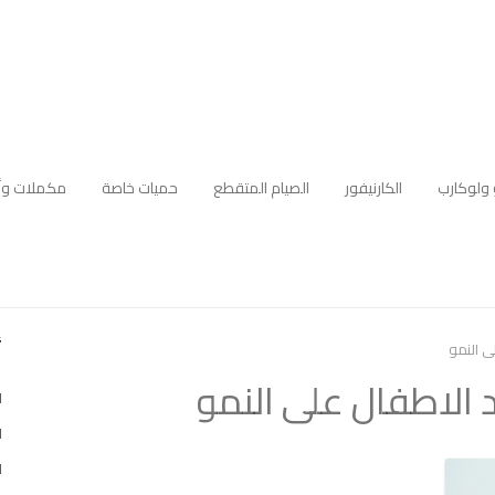
 ولوكارب
الكارنيفور
الصيام المتقطع
حميات خاصة
مكملات وأ
أ
 النمو
الاطفال على النمو
ا
ا
ل