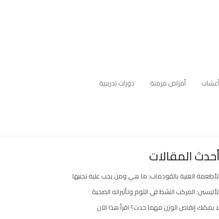
عشاب
أمراض مزمنة
دورات تدريبية
حدث المقالات
لأطعمة الغنية بالفودماب: ما هي ومن يجب عليه تجنبها
لأليسين: المركب النشط في الثوم وتأثيراته الصحية
ا يمكنك إنقاص الوزن مهما حدث؟ اقرأ هذا الآن