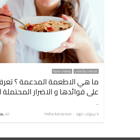
مكملات وأعشاب
وصفات صحية
ما هي الاطعمة المدعمة ؟ تعر
على فوائدها و الاضرار المحتملة ل
…
Author
4 سنوات ago
Heba karazoun
40