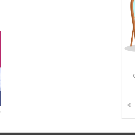
د
ا
شارك
إ
المقال