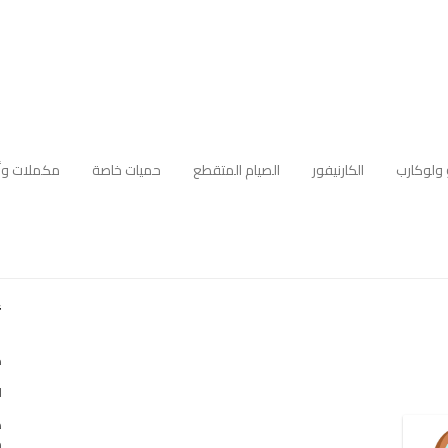
 ولوكارب
الكارنيفور
الصيام المتقطع
حميات خاصة
مكملات وأ
أ
ك
ا
ه
م