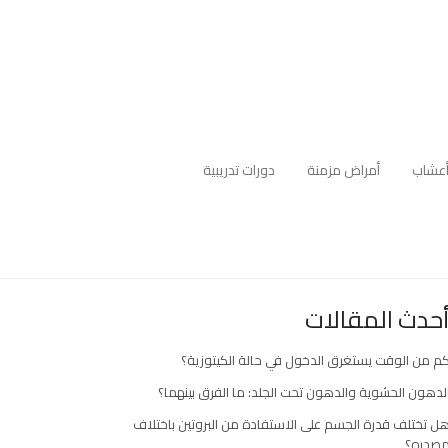
عشاب
أمراض مزمنة
دورات تدريبية
حدث المقالات
م من الوقت يستغرق الدخول في حالة الكيتوزية؟
لدهون الحشوية والدهون تحت الجلد: ما الفرق بينهما؟
ل تختلف قدرة الجسم على الاستفادة من البروتين باختلاف
صدره؟