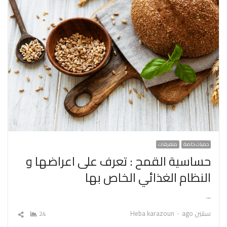
حميات خاصة
متفرقات
حساسية القمح : تعرف على اعراضها و
النظام الغذائي الخاص بها
…
Author
سنتين ago
Heba karazoun
24
شارك
المقال