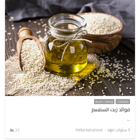
متفرقات
وصفات صحية
فوائد زيت السمسم
…
Author
3 سنوات ago
Heba karazoun
21