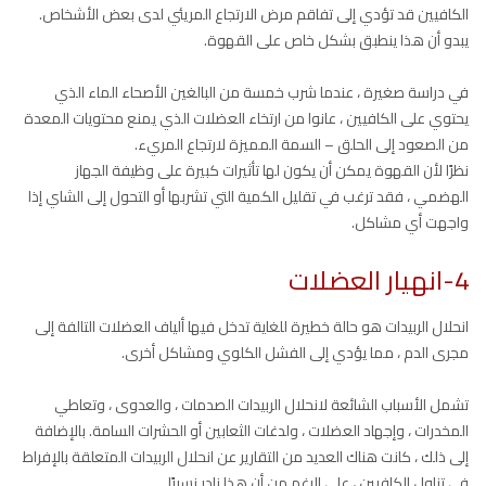
الكافيين قد تؤدي إلى تفاقم مرض الارتجاع المريئي لدى بعض الأشخاص.
يبدو أن هذا ينطبق بشكل خاص على القهوة.
في دراسة صغيرة ، عندما شرب خمسة من البالغين الأصحاء الماء الذي
يحتوي على الكافيين ، عانوا من ارتخاء العضلات الذي يمنع محتويات المعدة
من الصعود إلى الحلق – السمة المميزة لارتجاع المريء.
نظرًا لأن القهوة يمكن أن يكون لها تأثيرات كبيرة على وظيفة الجهاز
الهضمي ، فقد ترغب في تقليل الكمية التي تشربها أو التحول إلى الشاي إذا
واجهت أي مشاكل.
4-انهيار العضلات
انحلال الربيدات هو حالة خطيرة للغاية تدخل فيها ألياف العضلات التالفة إلى
مجرى الدم ، مما يؤدي إلى الفشل الكلوي ومشاكل أخرى.
تشمل الأسباب الشائعة لانحلال الربيدات الصدمات ، والعدوى ، وتعاطي
المخدرات ، وإجهاد العضلات ، ولدغات الثعابين أو الحشرات السامة. بالإضافة
إلى ذلك ، كانت هناك العديد من التقارير عن انحلال الربيدات المتعلقة بالإفراط
في تناول الكافيين ، على الرغم من أن هذا نادر نسبيًا.