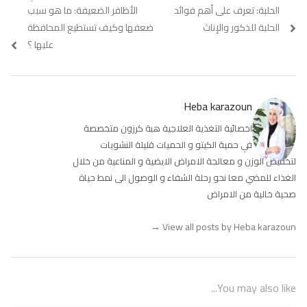
Previous
الحلبة: تعرف على أهم فوائد
Next
الأظافر الضعيفة: ما هو سبب
المقالات
post:
post:
الحلبة للذكور والإناث
ضعفها وكيف تستطيع المحافظة
عليها ؟
Heba karazoun
اخصائية التغذية العلاجية هبة كرزون متخصصة
في حمية الكيتو و الحميات قليلة النشويات
لتخفيض الوزن و معالجة الامراض الايضية و المناعية من خلال
الغذاء للمضي معا نحو رحلة الشفاء و الوصول الى نمط حياة
صحية خالية من الامراض
→
View all posts by Heba karazoun
You may also like...