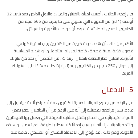
في إحدى الحالات ، أصيبت امرأة بالغثيان والقيء والبول الداكن بعد شرب 32
أونصة (1 لتر) من القهوة التي تحتوي على ما يقرب من 565 مجم من
الكافيين. لحسن الحظ ، تعافت بعد أن عولجت بالأدوية والسوائل.
الأهم من ذلك ، أن هذه جرعة كبيرة من الكافيين يجب استهلاكها في
غضون فترة زمنية قصيرة ، خاصةً لمن لم يعتاد عليها أو شديد الحساسية
لتأثيراته. لتقليل خطر الإصابة بانحلال الربيدات ، من الأفضل أن تحد من تناولك
إلى حوالي 250 مجم من الكافيين يوميًا ، إلا إذا كنت معتادًا على استهلاك
المزيد.
5- الادمان
على الرغم من جميع الفوائد الصحية للكافيين ، فلا أحد ينكر أنه قد يتحول إلى
عادة. تشير مراجعة تفصيلية إلى أنه على الرغم من أن الكافيين يحفز بعض
المواد الكيميائية في الدماغ بشكل مشابه للطريقة التي يعمل بها الكوكايين
والأمفيتامينات ، إلا أنه لا يسبب إدمانًا كلاسيكيًا بالطريقة التي تعمل بها هذه
الأدوية. ومع ذلك ، قد يؤدي إلى الاعتماد النفسي أو الجسدي ، خاصة عند