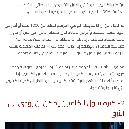
مرتبطة بالكافيين مدرجة في الدليل التشخيصي والإحصائي للاضطرابات
العقلية (DSM) ، الذي تنشره الجمعية الأمريكية للطب النفسي.
تم الإبلاغ عن أن الاستهلاك اليومي المرتفع للغاية من 1000 مجم أو أكثر في
اليوم يسبب العصبية وأعراض مماثلة لدى معظم الناس ، في حين أن تناول
جرعة معتدلة قد يؤدي إلى تأثيرات مماثلة في الأفراد الذين يعانون من
حساسية للكافيين. بالإضافة إلى ذلك ، فقد ثبت أن الجرعات المعتدلة تسبب
سرعة التنفس وتزيد من مستويات التوتر عند تناولها في جلسة واحدة.
محتوى الكافيين في القهوة متغير بدرجة كبيرة. كمرجع ، تحتوي قهوة
كبيرة (“غراندي”) في ستاربكس على حوالي 330 ملغ من الكافيين. إذا
لاحظت أنك غالبًا ما تشعر بالتوتر فقد يكون من الجيد النظر إلى كمية الكافيين
التي تتناولها وخفضها.
2- كثرة تناول الكافيين يمكن ان يؤدي الى
الأرق