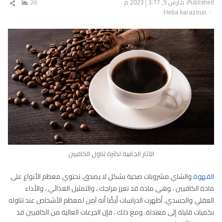
Published:
مارس 9, 2023
3:17 م
26
شار
Author
Heba karazoun
المق
الآثار الجانبية لكثرة تناول الكافيين
القهوة
والشاي مشروبات صحية بشكل لا يصدق. تحتوي معظم الأنواع على
مادة الكافيين ، وهي مادة قد تعزز مزاجك ، والتمثيل الغذائي ، والأداء
العقلي والجسدي. أظهرت الدراسات أيضًا أنه آمن لمعظم الأشخاص عند تناوله
بكميات قليلة إلى معتدلة. ومع ذلك ، فإن الجرعات العالية من الكافيين قد