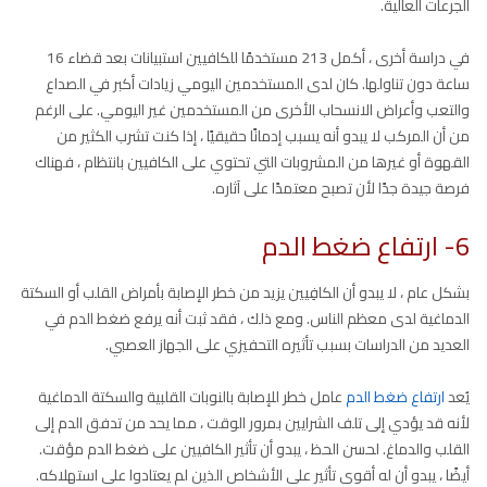
الجرعات العالية.
في دراسة أخرى ، أكمل 213 مستخدمًا للكافيين استبيانات بعد قضاء 16
ساعة دون تناولها. كان لدى المستخدمين اليومي زيادات أكبر في الصداع
والتعب وأعراض الانسحاب الأخرى من المستخدمين غير اليومي. على الرغم
من أن المركب لا يبدو أنه يسبب إدمانًا حقيقيًا ، إذا كنت تشرب الكثير من
القهوة أو غيرها من المشروبات التي تحتوي على الكافيين بانتظام ، فهناك
فرصة جيدة جدًا لأن تصبح معتمدًا على آثاره.
6- ارتفاع ضغط الدم
بشكل عام ، لا يبدو أن الكافِيين يزيد من خطر الإصابة بأمراض القلب أو السكتة
الدماغية لدى معظم الناس. ومع ذلك ، فقد ثبت أنه يرفع ضغط الدم في
العديد من الدراسات بسبب تأثيره التحفيزي على الجهاز العصبي.
يُعد
ارتفاع ضغط الدم
عامل خطر للإصابة بالنوبات القلبية والسكتة الدماغية
لأنه قد يؤدي إلى تلف الشرايين بمرور الوقت ، مما يحد من تدفق الدم إلى
القلب والدماغ. لحسن الحظ ، يبدو أن تأثير الكافيين على ضغط الدم مؤقت.
أيضًا ، يبدو أن له أقوى تأثير على الأشخاص الذين لم يعتادوا على استهلاكه.