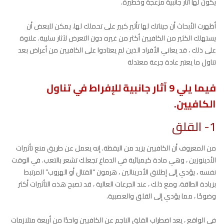
يكون لها آثار جانبية مزعجة وخطيرة.
أظهرت الأبحاث أن جيناتك لها تأثير كبير على تحملك لها. يمكن للبعض أن
يستهلك الكثير من الكافيين أكثر من غيره دون التعرض لآثار سلبية. علاوة
على ذلك ، قد يعاني الأفراد الذين لم يعتادوا على الكافيين من أعراض بعد
تناول ما يعتبر عادة جرعة معتدلة
فيما يلي 9 آثار جانبية للإفراط في تناول
الكافيين.
1- القلق
من المعروف أن الكافيين يزيد من اليقظة. إنه يعمل عن طريق منع تأثيرات
الأدينوزين ، وهي مادة كيميائية في الدماغ تجعلك تشعر بالتعب. في الوقت
نفسه ، يؤدي إلى إطلاق الأدرينالين ، هرمون “القتال أو الهروب” المرتبط
بزيادة الطاقة. ومع ذلك ، عند الجرعات العالية ، قد تصبح هذه التأثيرات أكثر
وضوحًا ، مما يؤدي إلى القلق والعصبية.
في الواقع ، يعد اضطراب القلق الناجم عن الكافيين واحدًا من أربعة متلازمات