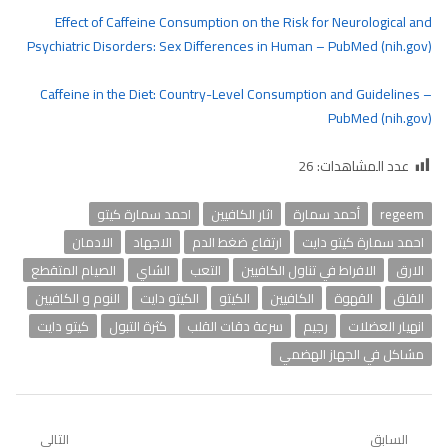
Effect of Caffeine Consumption on the Risk for Neurological and
Psychiatric Disorders: Sex Differences in Human – PubMed (nih.gov)
Caffeine in the Diet: Country-Level Consumption and Guidelines –
PubMed (nih.gov)
عدد المشاهدات:
26
regeem
أحمد سمارة
اثار الكافيين
احمد سمارة كيتو
احمد سمارة كيتو دايت
ارتفاع ضغط الدم
الاجهاد
الادمان
الارق
الافراط في تناول الكافيين
التعب
الشاي
الصيام المتقطع
القلق
القهوة
الكافيين
الكيتو
الكيتو دايت
النوم و الكافيين
انهيار العضلات
رجيم
سرعة دقات القلب
كثرة التبول
كيتو دايت
مشاكل في الجهاز الهضمي
تصفّح
السابق
التالي