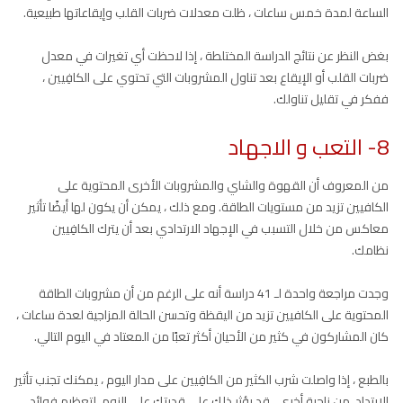
الساعة لمدة خمس ساعات ، ظلت معدلات ضربات القلب وإيقاعاتها طبيعية.
بغض النظر عن نتائج الدراسة المختلطة ، إذا لاحظت أي تغيرات في معدل
ضربات القلب أو الإيقاع بعد تناول المشروبات التي تحتوي على الكافِيين ،
ففكر في تقليل تناولك.
8- التعب و الاجهاد
من المعروف أن القهوة والشاي والمشروبات الأخرى المحتوية على
الكافيين تزيد من مستويات الطاقة. ومع ذلك ، يمكن أن يكون لها أيضًا تأثير
معاكس من خلال التسبب في الإجهاد الارتدادي بعد أن يترك الكافِيين
نظامك.
وجدت مراجعة واحدة لـ 41 دراسة أنه على الرغم من أن مشروبات الطاقة
المحتوية على الكافيين تزيد من اليقظة وتحسن الحالة المزاجية لعدة ساعات ،
كان المشاركون في كثير من الأحيان أكثر تعبًا من المعتاد في اليوم التالي.
بالطبع ، إذا واصلت شرب الكثير من الكافِيين على مدار اليوم ، يمكنك تجنب تأثير
الارتداد. من ناحية أخرى ، قد يؤثر ذلك على قدرتك على النوم. لتعظيم فوائد