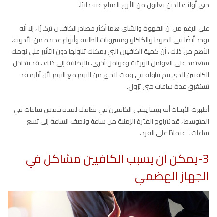
حتى أولئك الذين يعانون من الأرق المبلغ عنه ذاتيًا.
على الرغم من أن القهوة والشاي هما أكثر مصادر الكافيين تركيزًا ، إلا أنه
يوجد أيضًا في الصودا والكاكاو ومشروبات الطاقة وأنواع عديدة من الأدوية.
الأهم من ذلك ، أن كمية الكافيين التي يمكنك تناولها دون التأثير على نومك
ستعتمد على العوامل الوراثية وعوامل أخرى. بالإضافة إلى ذلك ، قد يتداخل
الكافيين الذي يتم تناوله في وقت لاحق من اليوم مع النوم لأن آثاره قد
تستغرق عدة ساعات حتى تزول.
أظهرت الأبحاث أنه بينما يبقى الكافيين في نظامك لمدة خمس ساعات في
المتوسط ، قد تتراوح الفترة الزمنية من ساعة ونصف الساعة إلى تسع
ساعات ، اعتمادًا على الفرد.
3-يمكن ان يسبب الكافيين مشاكل في
الجهاز الهضمي