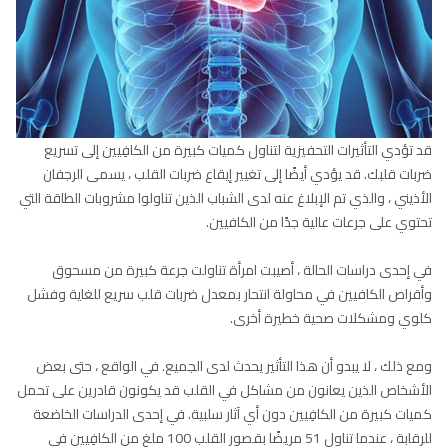
قد تؤدي التأثيرات التحفيزية لتناول كميات كبيرة من الكافِيين إلى تسريع
ضربات قلبك. قد يؤدي أيضًا إلى تغيير إيقاع ضربات القلب ، يسمى الرجفان
الأذيني ، والذي تم الإبلاغ عنه لدى الشباب الذين تناولوا مشروبات الطاقة التي
تحتوي على جرعات عالية جدًا من الكافيين.
في إحدى دراسات الحالة ، أصيبت امرأة تناولت جرعة كبيرة من مسحوق
وأقراص الكافيين في محاولة انتحار بمعدل ضربات قلب سريع للغاية وفشل
كلوي ومشكلات صحية خطيرة أخرى.
ومع ذلك ، لا يبدو أن هذا التأثير يحدث لدى الجميع. في الواقع ، حتى بعض
الأشخاص الذين يعانون من مشاكل في القلب قد يكونون قادرين على تحمل
كميات كبيرة من الكافِيين دون أي آثار سلبية. في إحدى الدراسات الخاضعة
للرقابة ، عندما تناول 51 مريضًا بقصور القلب 100 ملغ من الكافِيين في