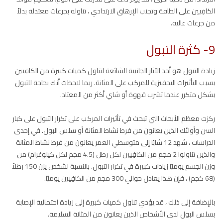
الكافِيين على الطاقة وتجنب الإرهاق الارتدادي ، تناوله بجرعات معتدلة بدلاً
من جرعات عالية.
9- كثرة التبول
زيادة التبول هو أحد الآثار الجانبية الشائعة لتناول كميات كبيرة من الكافِيين
بسبب التأثيرات التحفيزية للمركب على المثانة. ربما لاحظت أنك بحاجة للتبول
بشكل متكرر عندما تشرب قهوة أو شاي أكثر من المعتاد.
ركزت معظم الأبحاث التي تبحث في تأثيرات المركب على تكرار التبول على كبار
السن وأولئك الذين يعانون من فرط نشاط المثانة أو سلس البول. في إحدى
الدراسات ، شهد 12 شابًا إلى متوسطي العمر يعانون من فرط نشاط المثانة
والذين تناولوا 2 مجم من الكافِيين لكل رطل (4.5 مجم لكل كيلوغرام) من
وزن الجسم يوميًا زيادات كبيرة في تكرار التبول. بالنسبة لشخص يزن 150 رطلاً
(68 كجم) ، فإن هذا يعادل حوالي 300 مجم من الكافِيين يوميًا.
بالإضافة إلى ذلك ، قد يؤدي تناول كميات كبيرة إلى زيادة احتمالية الإصابة
بسلس البول لدى الأشخاص الذين يعانون من المثانة السليمة.