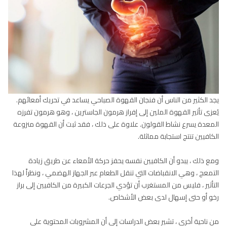
يجد الكثير من الناس أن فنجان القهوة الصباحي يساعد في تحريك أمعائهم.
يُعزى تأثير القهوة الملين إلى إفراز هرمون الجاسترين ، وهو هرمون تفرزه
المعدة يسرع نشاط القولون. علاوة على ذلك ، فقد ثبت أن القهوة منزوعة
الكافيين تنتج استجابة مماثلة.
ومع ذلك ، يبدو أن الكافيين نفسه يحفز حركة الأمعاء عن طريق زيادة
التمعج ، وهي الانقباضات التي تنقل الطعام عبر الجهاز الهضمي ، ونظراً لهذا
التأثير ، فليس من المستغرب أن تؤدي الجرعات الكبيرة من الكافيين إلى براز
رخو أو حتى إسهال لدى بعض الأشخاص.
من ناحية أخرى ، تشير بعض الدراسات إلى أن المشروبات المحتوية على