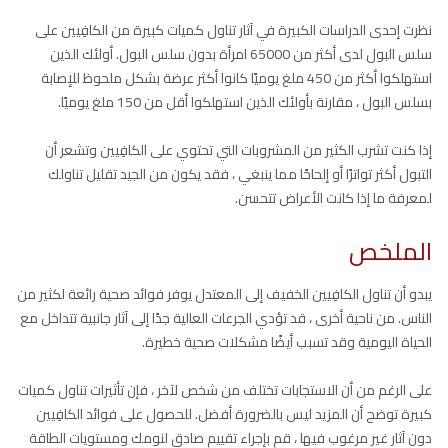
نظرت إحدى الدراسات الكبيرة في آثار تناول كميات كبيرة من الكافِيين على
سلس البول لدى أكثر من 65000 امرأة بدون سلس البول. أولئك الذين
استهلكوا أكثر من 450 ملغ يوميًا كانوا أكثر عرضة بشكل ملحوظ للإصابة
بسلس البول ، مقارنة بأولئك الذين استهلكوا أقل من 150 ملغ يوميًا.
إذا كنت تشرب الكثير من المشروبات التي تحتوي على الكافِيين وتشعر أن
التبول أكثر تواترًا أو إلحاحًا مما ينبغي ، فقد يكون من الجيد تقليل تناولك
لمعرفة ما إذا كانت الأعراض تتحسن.
الملخص
يبدو أن تناول الكافِيين الخفيف إلى المعتدل يوفر فوائد صحية رائعة لكثير من
الناس. من ناحية أخرى ، قد تؤدي الجرعات العالية جدًا إلى آثار جانبية تتداخل مع
الحياة اليومية وقد تسبب أيضًا مشكلات صحية خطيرة.
على الرغم من أن الاستجابات تختلف من شخص لآخر ، فإن تأثيرات تناول كميات
كبيرة توضح أن المزيد ليس بالضرورة أفضل. للحصول على فوائد الكافِيين
دون آثار غير مرغوب فيها ، قم بإجراء تقييم صادق لنومك ومستويات الطاقة