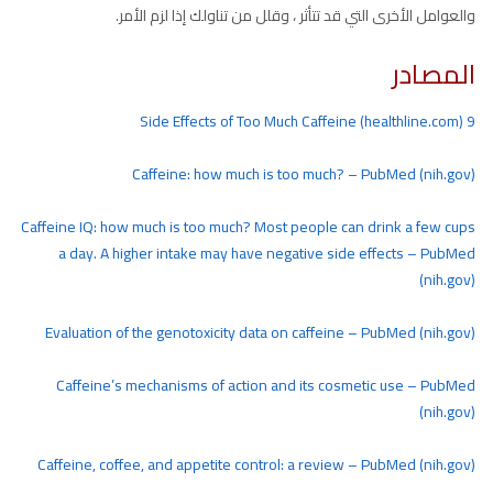
والعوامل الأخرى التي قد تتأثر ، وقلل من تناولك إذا لزم الأمر.
المصادر
9 Side Effects of Too Much Caffeine (healthline.com)
Caffeine: how much is too much? – PubMed (nih.gov)
Caffeine IQ: how much is too much? Most people can drink a few cups
a day. A higher intake may have negative side effects – PubMed
(nih.gov)
Evaluation of the genotoxicity data on caffeine – PubMed (nih.gov)
Caffeine’s mechanisms of action and its cosmetic use – PubMed
(nih.gov)
Caffeine, coffee, and appetite control: a review – PubMed (nih.gov)