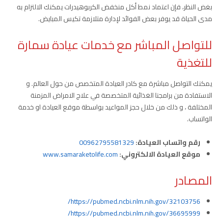
بغض النظر، فإن اعتماد نمط أكل منخفض الكربوهيدرات يمكنك الالتزام به
مدى الحياة قد يوفر بعض الفوائد لإدارة متلازمة تكيس المبايض.
للتواصل المباشر مع خدمات عيادة سمارة
للتغذية
يمكنك التواصل مباشرة مع كادر العيادة المتخصص من حول العالم. و
الاستفادة من برامجنا الغذائية المتخصصة في علاج الامراض المزمنة
المختلفة ، و ذلك من خلال حجز المواعيد بواسطة موقع العيادة او خدمة
الواتساب.
رقم واتساب العيادة:
00962795581329
موقع العيادة الالكتروني:
www.samaraketolife.com
المصادر
https://pubmed.ncbi.nlm.nih.gov/32103756/
https://pubmed.ncbi.nlm.nih.gov/36695999/