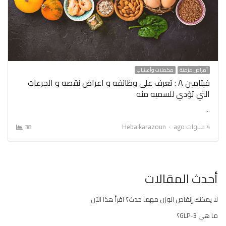
أمراض مزمنة
مكملات وأعشاب
فيتامين A : تعرف على وظائفه و اعراض نقصه و الجرعات
التي تؤدي للسميه منه
…
Author
4 سنوات ago
Heba karazoun
38
أحدث المقالات
لا يمكنك إنقاص الوزن مهما حدث؟ اقرأ هذا الآن
ما هي GLP-3؟