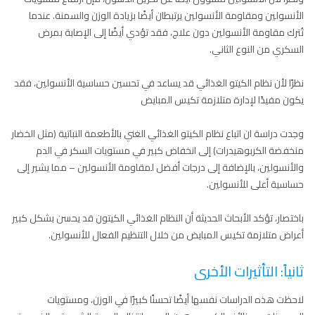
الأنسولين ومقاومة الأنسولين يرتبطان أيضًا بزيادة الوزن والسمنة. عندما
تُترك مقاومة الأنسولين دون علاج، فقد تؤدي أيضًا إلى الإصابة بمرض
السكري من النوع الثاني.
نظرًا لأن نظام الكيتو الغذائي قد يساعد في تحسين حساسية الأنسولين، فقد
يكون مفيدًا لإدارة متلازمة تكيس المبايض
وجدت دراسة ان اتباع نظام الكيتو الغذائي الغني بالأطعمة النباتية (مثل الخضار
منخفضة الكربوهيدرات) إلى انخفاض كبير في مستويات السكر في الدم
والأنسولين، بالإضافة إلى درجات أفضل لمقاومة الأنسولين – مما يشير إلى
حساسية أعلى للأنسولين.
باختصار، تؤكد الأبحاث الحديثة أن النظام الغذائي الكيتون قد يحسن بشكل كبير
أعراض متلازمة تكيس المبايض من خلال التنظيم الفعال للأنسولين.
ثانياً: التأثيرات الأخرى
لاحظت هذه الدراسات نفسها أيضًا تحسنًا كبيرًا في الوزن، ومستويات