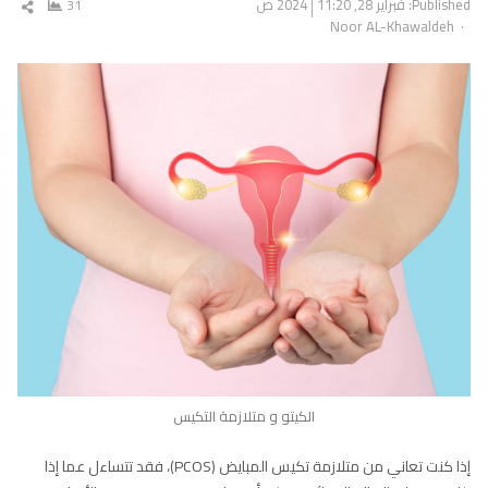
Published:
فبراير 28, 2024
11:20 ص
31
شار
Author
Noor AL-Khawaldeh
المق
الكيتو و متلازمة التكيس
إذا كنت تعاني من متلازمة تكيس المبايض (PCOS)، فقد تتساءل عما إذا