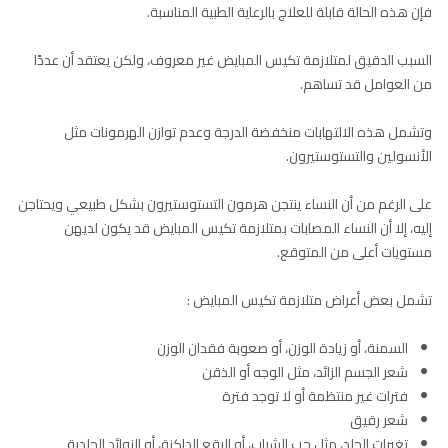
فإن هذه الحالة قابلة للعلاج بالرعاية الطبية المناسبة.
السبب الدقيق لمتلازمة تكيس المبايض غير معروف، ولكن يعتقد أن عددًا
من العوامل قد تساهم.
وتشمل هذه الالتهابات منخفضة الدرجة وعدم توازن الهرمونات مثل
الأنسولين والتستوستيرون.
على الرغم من أن النساء ينتجن هرمون التستوستيرون بشكل طبيعي ويحتاجن
إليه، إلا أن النساء المصابات بمتلازمة تكيس المبايض قد يكون لديهن
مستويات أعلى من المتوقع.
تشمل بعض أعراض متلازمة تكيس المبايض :
السمنة، أو زيادة الوزن، أو صعوبة فقدان الوزن
شعر الجسم الزائد، مثل الوجه أو الذقن
فترات غير منتظمة أو لا توجد فترة
شعر رقيق
تغيرات الجلد، مثل حب الشباب، أو البقع الداكنة، أو الزوائد الجلدية