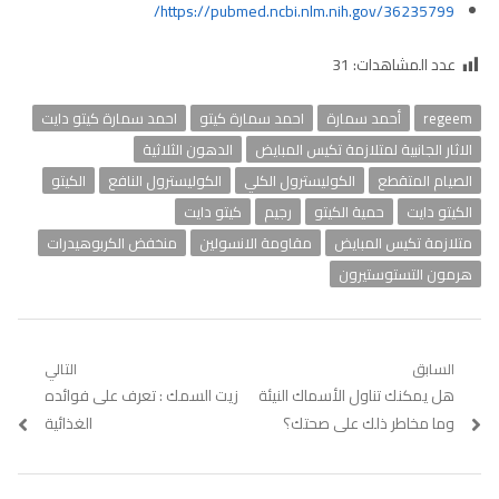
https://pubmed.ncbi.nlm.nih.gov/36235799/
عدد المشاهدات:
31
regeem
أحمد سمارة
احمد سمارة كيتو
احمد سمارة كيتو دايت
الاثار الجانبية لمتلازمة تكيس المبايض
الدهون الثلاثية
الصيام المتقطع
الكوليسترول الكلي
الكوليسترول النافع
الكيتو
الكيتو دايت
حمية الكيتو
رجيم
كيتو دايت
متلازمة تكيس المبايض
مقاومة الانسولين
منخفض الكربوهيدرات
هرمون التستوستيرون
تصفّح
السابق
التالي
Previous
هل يمكنك تناول الأسماك النيئة
Next
زيت السمك : تعرف على فوائده
المقالات
post:
post:
وما مخاطر ذلك على صحتك؟
الغذائية