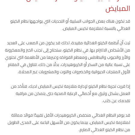
المبايض
قد تكون هناك بعض الجوانب السلبية أو التحديات التي يواجهها نظام الكيتو
الغذائي بالنسبة لمتلازمة تكيس المبايض.
ثبت أن أنظمة الكيتو الغذائية مقيدة، لذلك قد يكون من الصعب على العديد
من الأشخاص الالتزام بها. في نظام الكيتو، ستحتاج إلى تجنب الخبز والمعكرونة
والأرز والحبوب والبطاطس ومعظم الفواكه وغيرها من الأطعمة التي تحتوي
على نسبة عالية من السكر أو الكربوهيدرات. بدلًا من ذلك، تتناول في المقام
الأول المنتجات الحيوانية والخضروات والتوت والمشروبات غير المحلاة.
إذا قررت تجربة نظام الكيتو لإدارة متلازمة تكيس المبايض لديك، فتأكد من
العمل بشكل وثيق مع أخصائي الرعاية الصحية حتى يتمكن من مراقبة
تقدمك عن كثب.
قد يوفر النظام الغذائي منخفض الكربوهيدرات الأقل تقييدًا فوائد مماثلة
لمتلازمة تكيس المبايض، بينما يكون من الأسهل اتباعه على المدى الطويل
من نظام الكيتو الغذائي الصارم.