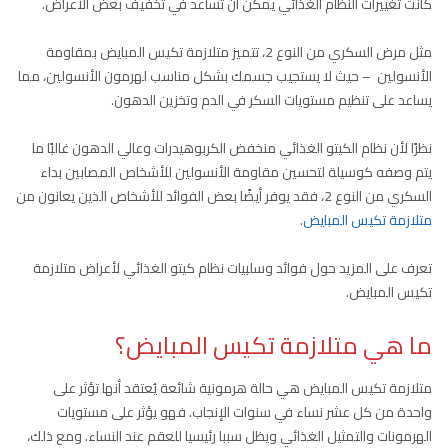
كانت تغييرات النظام الغذائي يمكن أن تساعد في تخفيف بعض الأعراض.
مثل مرض السكري من النوع 2، تتميز متلازمة تكيس المبايض بمقاومة
الأنسولين ⁠ – حيث لا يستجيب جسمك بشكل مناسب لهرمون الأنسولين، مما
يساعد على تنظيم مستويات السكر في الدم وتخزين الدهون.
نظرًا لأن نظام الكيتو الغذائي منخفض الكربوهيدرات وعالي الدهون غالبًا ما
يتم وصفه كوسيلة لتحسين مقاومة الأنسولين للأشخاص المصابين بداء
السكري من النوع 2، فقد يوفر أيضًا بعض الفوائد للأشخاص الذين يعانون من
متلازمة تكيس المبايض
.
تعرف على المزيد حول فوائد وسلبيات نظام كيتو الغذائي لأعراض متلازمة
تكيس المبايض.
ما هي متلازمة تكيس المبايض؟
متلازمة تكيس المبايض هي حالة هرمونية شائعة يُعتقد أنها تؤثر على
واحدة من كل عشر نساء في سنوات الإنجاب. فهو يؤثر على مستويات
الهرمونات والتمثيل الغذائي ويظل سببا رئيسيا للعقم عند النساء. ومع ذلك،