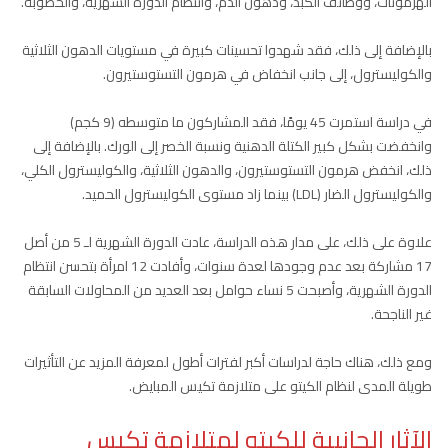
الهرمونات، ووظائف الكبد، ودهون الدم، وانتظام الدورة الشهرية، والخصوبة.
بالإضافة إلى ذلك، فقد شهدوا تحسينات كبيرة في مستويات الدهون الثلاثية
والكوليسترول، إلى جانب انخفاض في هرمون التستوستيرون.
في دراسة استمرت 45 يومًا، فقد المشاركون ما متوسطه (9 كجم)
وانخفضت بشكل كبير الكتلة الدهنية ونسبة الخصر إلى الورك. بالإضافة إلى
ذلك، انخفض هرمون التستوستيرون، والدهون الثلاثية، والكوليسترول الكلي،
والكوليسترول الضار (LDL) بينما زاد مستوى الكوليسترول الحميد.
علاوة على ذلك، على مدار هذه الدراسة، عادت الدورة الشهرية لـ 5 من أصل
17 مشاركة بعد عدم وجودها لعدة سنوات، وأفادت 12 امرأة بتحسن انتظام
الدورة الشهرية، وأصبحت 5 نساء حوامل بعد العديد من المحاولات السابقة
غير الناجحة.
ومع ذلك، هناك حاجة لدراسات أكبر لفترات أطول لمعرفة المزيد عن التأثيرات
طويلة المدى لنظام الكيتو على متلازمة تكيس المبايض.
الآثار الجانبية للكيتو لمتلازمة تكيس