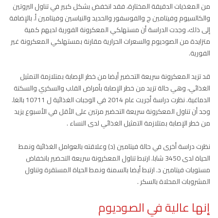
من المغذيات الدقيقة المختارة، فقد انخفض بشكل كبير في تناول البروتين
والكالسيوم وفيتامين ج والفوسفور والحديد والنياسين وفيتامين أ. بالإضافة
إلى ذلك، وجدت الدراسة أن مستهلكي المعكرونة الفورية لديهم كمية
متزايدة من الصوديوم والسعرات الحرارية مقارنة بمستهلكي المعكرونة غير
الفورية.
قد تزيد المعكرونة سريعة التحضير أيضا من خطر الإصابة بمتلازمة التمثيل
الغذائي، وهي حالة تزيد من خطر الإصابة بأمراض القلب والسكري والسكتة
الدماغية. نظرت دراسة أجريت عام 2014 في الوجبات الغذائية ل 10711 بالغا.
وجد أن تناول المعكرونة سريعة التحضير مرتين على الأقل في الأسبوع يزيد
من خطر الإصابة بمتلازمة التمثيل الغذائي لدى النساء .
نظرت دراسة أخرى في حالة فيتامين (د) وعلاقته بالعوامل الغذائية ونمط
الحياة لدى 3450 شابا. ارتبط تناول المعكرونة سريعة التحضير بانخفاض
مستويات فيتامين د. ارتبط أيضا بالسمنة ونمط الحياة المستقرة وتناول
المشروبات المحلاة بالسكر .
إنها عالية في الصوديوم