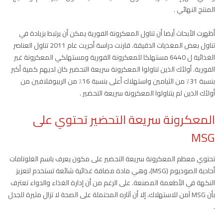
المنتج النهائي .
أظهرت الأبحاث أيضا أن تناول المعكرونة الفورية يمكن أن يرتبط بزيادة في
تناول بعض المغذيات الدقيقة. قارنت دراسة أجريت عام 2011 تناول العناصر
الغذائية ل 6440 مستهلكا للمعكرونة الفورية ومستهلكي المعكرونة غير
الفورية. أولئك الذين تناولوا المعكرونة سريعة التحضير كان لديهم كمية أكبر
بنسبة 31٪ من الثيامين واستهلاك أعلى بنسبة 16٪ من الريبوفلافين من
أولئك الذين لم يتناولوا المعكرونة سريعة التحضير .
المعكرونة سريعة التحضير تحتوي على
MSG
تحتوي معظم المعكرونة سريعة التحضير على مكون يعرف باسم الغلوتامات
أحادية الصوديوم (MSG)، وهي مادة مضافة غذائية شائعة تستخدم لتعزيز
النكهة في الأطعمة المصنعة. على الرغم من أن إدارة الغذاء والدواء تعترف
بأن MSG آمن للاستهلاك، إلا أن آثاره المحتملة على الصحة لا تزال مثيرة للجدل
.