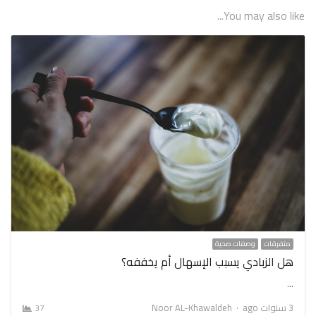
You may also like...
متفرقات
وصفات صحية
هل الزبادي يسبب الإسهال أم يخففه؟
…
Author
3 سنوات ago
Noor AL-Khawaldeh
37