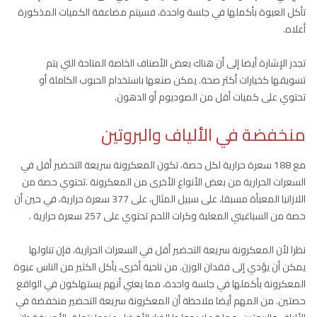
تأكل العبوة بأكملها في جلسة واحدة، فسيتم مضاعفة الكميات المذكورة
أعلاه.
تجدر الإشارة أيضا إلى أن هناك بعض الأصناف الخاصة المتاحة التي يتم
تسويقها كخيارات أكثر صحة. يمكن صنعها باستخدام الحبوب الكاملة أو
تحتوي على كميات أقل من الصوديوم أو الدهون.
منخفضة في الألياف والبروتين
مع 188 سعرة حرارية لكل حصة، تكون المعكرونة سريعة التحضير أقل في
السعرات الحرارية من بعض الأنواع الأخرى من المعكرونة .تحتوي حصة من
اللازانيا المعبأة مسبقا، على سبيل المثال، على 377 سعرة حرارية، في حين أن
حصة من السباغيتي المعلبة وكرات اللحم تحتوي على 257 سعرة حرارية .
نظرا لأن المعكرونة سريعة التحضير أقل في السعرات الحرارية، فإن تناولها
يمكن أن يؤدي إلى فقدان الوزن. من ناحية أخرى، يأكل الكثير من الناس عبوة
المعكرونة بأكملها في جلسة واحدة، مما يعني أنهم يستهلكون في الواقع
حصتين. من المهم أيضا ملاحظة أن المعكرونة سريعة التحضير منخفضة في