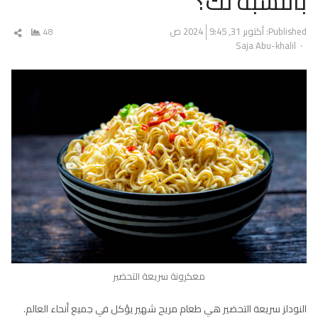
بالنسبة لك؟
Published:
أكتوبر 31, 2024
9:45 ص
48
شار
Author
Saja Abu-khalil
المق
معكرونة سريعة التحضير
النودلز سريعة التحضير هي طعام مريح شهير يؤكل في جميع أنحاء العالم.