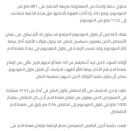
تحتوي حصة واحدة من المعكرونة سريعة التحضير على 861 ملغ من
الصوديوم. ومع ذلك، إذا أكلت العبوة بأكملها، فإن هذه الكمية تتضاعف
إلى 1722 ملغ من الصوديوم .
هناك أدلة تبين أن تناول الصوديوم المرتفع قد يكون له تأثير سلبي على بعض
الأشخاص الذين يعتبرون حساسين للملح. قد يكون هؤلاء الأفراد أكثر عرضة
لآثار الصوديوم وقد تتسبب الزيادة في تناول الصوديوم في زيادة ضغط الدم
أولئك السود، الذين تزيد أعمارهم عن 40 عاما أو لديهم تاريخ عائلي من ارتفاع
ضغط الدم هم الأكثر عرضة للتأثر أظهرت الدراسات أن تقليل تناول الصوديوم
يمكن أن يكون مفيدا لأولئك الذين لديهم حساسية للملح.
نظرت إحدى الدراسات في آثار انخفاض تناول الملح في أكثر من 3153 مشاركا.
في المشاركين الذين يعانون من ارتفاع ضغط الدم، أدى كل انخفاض بمقدار
1000 ملغ في تناول الصوديوم إلى انخفاض 0.94 مم زئبق في ضغط الدم
الانقباضي
تابعت دراسة أخرى البالغين المعرضين لخطر الإصابة بارتفاع ضغط الدم على