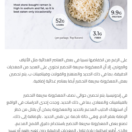
على الرغم من انخفاضها نسبيا في بعض العناصر الغذائية مثل الألياف
والبروتين، إلا أن المعكرونة سريعة التحضير تحتوي على العديد من المغذيات
الدقيقة، بما في ذلك الحديد والمنغنيز والفولات وفيتامينات ب. يتم تحصين
بعض المعكرونة سريعة التحضير أيضا بعناصر غذائية إضافية.
في إندونيسيا، يتم تحصين حوالي نصف المعكرونة سريعة التحضير
بالفيتامينات والمعادن، بما في ذلك الحديد. وجدت إحدى الدراسات في الواقع
أن استهلاك الحليب المدعم بالحديد والمعكرونة يمكن أن يقلل من خطر
الإصابة بفقر الدم، وهي حالة ناجمة عن نقص الحديد . بالإضافة إلى ذلك،
تصنع بعض المعكرونة سريعة التحضير باستخدام دقيق القمح المدعم،
والذي أظهر إمكانية زيادة تناول المغذيات الدقيقة دون تغيير طعم أو نسيج