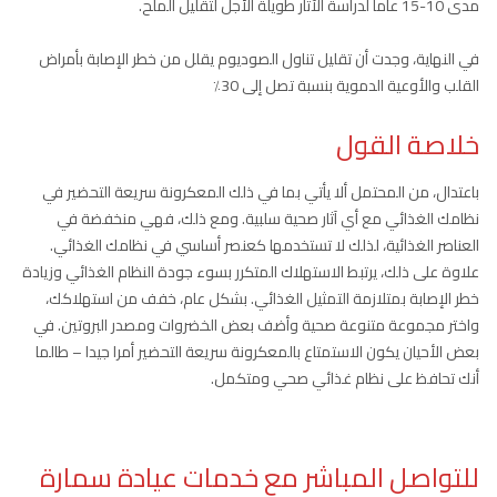
مدى 10-15 عاما لدراسة الآثار طويلة الأجل لتقليل الملح.
في النهاية، وجدت أن تقليل تناول الصوديوم يقلل من خطر الإصابة بأمراض
القلب والأوعية الدموية بنسبة تصل إلى 30٪
خلاصة القول
باعتدال، من المحتمل ألا يأتي بما في ذلك المعكرونة سريعة التحضير في
نظامك الغذائي مع أي آثار صحية سلبية. ومع ذلك، فهي منخفضة في
العناصر الغذائية، لذلك لا تستخدمها كعنصر أساسي في نظامك الغذائي.
علاوة على ذلك، يرتبط الاستهلاك المتكرر بسوء جودة النظام الغذائي وزيادة
خطر الإصابة بمتلازمة التمثيل الغذائي. بشكل عام، خفف من استهلاكك،
واختر مجموعة متنوعة صحية وأضف بعض الخضروات ومصدر البروتين. في
بعض الأحيان يكون الاستمتاع بالمعكرونة سريعة التحضير أمرا جيدا – طالما
أنك تحافظ على نظام غذائي صحي ومتكمل.
للتواصل المباشر مع خدمات عيادة سمارة