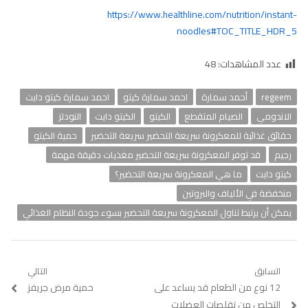
https://www.healthline.com/nutrition/instant-
noodles#TOC_TITLE_HDR_5
عدد المشاهدات:
48
regeem
أحمد سمارة
احمد سمارة كيتو
احمد سمارة كيتو دايت
الاندومي
الصيام المتقطع
الكيتو
الكيتو دايت
النودلز
حقائق غذائية للمعكرونة سريعة التحضير سريعة التحضير
حمية الكيتو
رجيم
قد توفر المعكرونة سريعة التحضير مغذيات دقيقة مهمة
كيتو دايت
ما هي المعكرونة سريعة التحضير؟
منخفضة في الألياف والبروتين
يمكن أن يرتبط تناول المعكرونة سريعة التحضير بسوء جودة النظام الغذائي
تصفّح
السابق
التالي
Previous
12 نوع من الطعام قد يساعد على
Next
حمية مرض جريفز
المقالات
post:
post:
التخلص من تقلصات العضلات