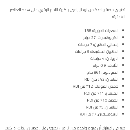
تحتوي حصة واحدة من نودلز رامين بنكهة اللحم البقري على هذه العناصر
الغذائية:
السعرات الحرارية: 188
الكربوهيدرات: 27 جرام
إجمالي الدهون: 7 جرامات
الدهون المشبعة: 3 جرامات
البروتين: 4 جرامات
الألياف: 0.9 جرام
الصوديوم: 861 ملغ
الثيامين: 43٪ من RDI
حمض الفوليك: 12٪ من RDI
المنغنيز: 11٪ من RDI
الحديد: 10٪ من RDI
النياسين: 9٪ من RDI
الريبوفلافين: 7٪ من RDI
ضع في اعتبارك أن عبوة واحدة من الرامين تحتوي على حصتين، لذلك إذا كنت