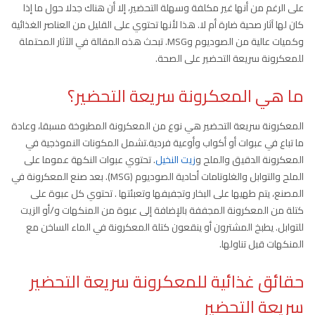
على الرغم من أنها غير مكلفة وسهلة التحضير، إلا أن هناك جدلا حول ما إذا
كان لها آثار صحية ضارة أم لا. هذا لأنها تحتوي على القليل من العناصر الغذائية
وكميات عالية من الصوديوم وMSG. تبحث هذه المقالة في الآثار المحتملة
للمعكرونة سريعة التحضير على الصحة.
ما هي المعكرونة سريعة التحضير؟
المعكرونة سريعة التحضير هي نوع من المعكرونة المطبوخة مسبقا، وعادة
ما تباع في عبوات أو أكواب وأوعية فردية.تشمل المكونات النموذجية في
المعكرونة الدقيق والملح و
زيت النخيل
. تحتوي عبوات النكهة عموما على
الملح والتوابل والغلوتامات أحادية الصوديوم (MSG). بعد صنع المعكرونة في
المصنع، يتم طهيها على البخار وتجفيفها وتعبئتها . تحتوي كل عبوة على
كتلة من المعكرونة المجففة بالإضافة إلى عبوة من المنكهات و/أو الزيت
للتوابل. يطبخ المشترون أو ينقعون كتلة المعكرونة في الماء الساخن مع
المنكهات قبل تناولها.
حقائق غذائية للمعكرونة سريعة التحضير
سريعة التحضير