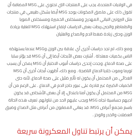
في الولايات المتحدة، يجب على المنتجات التي تحتوي على MSG المضافة أن
تقول ذلك على ملصق المكونات يوجد MSG أيضا بشكل طبيعي في منتجات
مثل البروتين النباتي المهدرج ومستخلص الخميرة ومستخلص الصويا
والطماطم والجبن.ربطت بعض الدراسات ارتفاع استهلاك MSG للغاية بزيادة
الوزن وحتى زيادة ضغط الدم والصداع والغثيان
ومع ذلك، لم تجد دراسات أخرى أي علاقة بين الوزن وMSG عندما يستهلكه
الناس بكميات معتدلة . أشارت بعض الأبحاث أيضا إلى أن MSG قد يؤثر سلبا
على صحة الدماغ. وجدت إحدى دراسات أنبوب الاختبار أن MSG يمكن أن يسبب
تورما وموت خلايا الدماغ الناضجة . ومع ذلك، أظهرت أبحاث أخرى أن MSG
الغذائي من المحتمل أن يكون له تأثير ضئيل على صحة الدماغ، لأنه حتى
الكميات الكبيرة غير قادرة على عبور حاجز الدم في الدماغ . على الرغم من أن
MSG من المحتمل أن يكون آمنا باعتدال، إلا أن بعض الأشخاص قد يكون
لديهم حساسية تجاه MSG ويجب عليهم الحد من تناولهم. تعرف هذه الحالة
باسم مجمع أعراض MSG. قد يعاني المصابون من أعراض مثل الصداع وضيق
العضلات والخدر والوخز .
يمكن أن يرتبط تناول المعكرونة سريعة