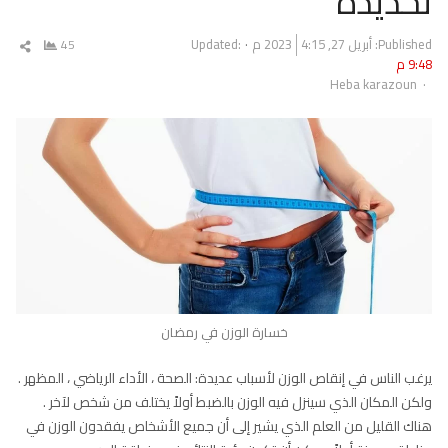
تحديده
Published:
أبريل 27, 2023
4:15 م
Updated:
45
شار
9:48 م
المق
Author
Heba karazoun
خسارة الوزن في رمضان
يرغب الناس في إنقاص الوزن لأسباب عديدة: الصحة ، الأداء الرياضي ، المظهر .
ولكن المكان الذي سينزل فيه الوزن بالضبط أولاً يختلف من شخص لآخر .
هناك القليل من العلم الذي يشير إلى أن جميع الأشخاص يفقدون الوزن في