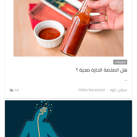
متفرقات
هل الصلصة الحارة صحية ؟
…
Author
سنتين ago
Heba karazoun
44