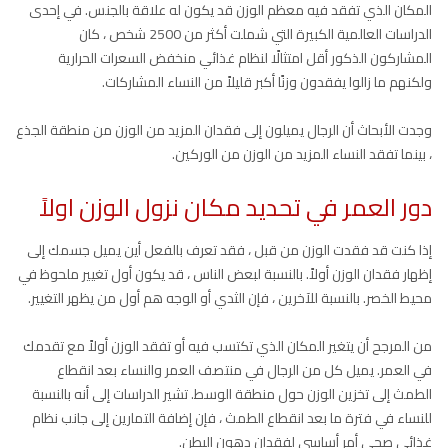
المكان الذي تفقد فيه معظم الوزن قد يكون له علاقة بالجنس. في إحدى
الدراسات العالمية الكبيرة التي شملت أكثر من 2500 شخص ، كان
المشاركون الذكور أقل امتثالًا لنظام غذائي منخفض السعرات الحرارية
ولكنهم ما زالوا يفقدون وزنًا أكبر قليلاً من النساء المشاركات.
وجدت الأبحاث أن الرجال يميلون إلى فقدان المزيد من الوزن من منطقة الجذع
، بينما تفقد النساء المزيد من الوزن من الوركين.
دور العمر في تحديد مكان نزول الوزن اولاً
إذا كنت قد فقدت الوزن من قبل ، فقد تعرف بالفعل أين يميل جسمك إلى
إظهار فقدان الوزن أولاً. بالنسبة لبعض الناس ، قد يكون أول تغيير ملحوظ في
محيط الخصر. بالنسبة للآخرين ، فإن الثدي أو الوجه هم أول من يظهر التغيير.
من المرجح أن يتغير المكان الذي تكتسب فيه أو تفقد الوزن أولاً مع تقدمك
في العمر. يميل كل من الرجال في منتصف العمر والنساء بعد انقطاع
الطمث إلى تخزين الوزن حول منطقة الوسط. تشير الدراسات إلى أنه بالنسبة
للنساء في فترة ما بعد انقطاع الطمث ، فإن إضافة التمارين إلى جانب نظام
غذائي صحي أمر أساسي لفقدان دهون البطن.