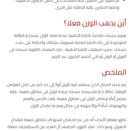
تم العثور على التمرين أيضًا للمساعدة في تقليل الدهون الحشوية ،
وخاصة التمارين عالية الكثافة مثل الجري.
أين يذهب الوزن فعلا؟
يقوم جسمك بتفكيك الخلايا الدهنية عندما تفقد الوَزن. تستخدم الطاقة
الموجودة في تلك الخلايا لتغذية مستويات نشاطك والحفاظ على دفء
جسمك. بمجرد استقلاب الخلايا الدهنية ، تترك المنتجات الثانوية جسمك في
العرق أو البول أو ثاني أكسيد الكربون عند الزفير.
الملخص
يتم تحديد المكان الذي ستفقد فيه الوزن أولاً إلى حد كبير من خلال العوامل
الوراثية. تمامًا كما يتم برمجة جسمك لزيادة الوزن في مناطق معينة ، فإنه
مبرمج أيضًا لإنقاص الوَزن في مناطق معينة. يلعب الجنس والعمر
والهرمونات أيضًا أدوارًا مهمة في مكان وسرعة فقدان الوَزن.
تظهر معظم الأبحاث أنه من غير الممكن استهداف مناطق معينة لفقدان
الدهون. ومع ذلك ، فقد أظهرت الدراسات أن العديد من الاستراتيجيات فعالة