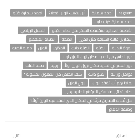
regeem
أحمد سمارة
أين يذهب الوزن فعلا؟
احمد سمارة كيتو
احمد سمارة كيتو دايت
الأنظمة الغذائية منخفضة السكر مثل نظام الكيتو
التحمل الرياضي
التمارين عالية الكثافة مثل الجري
الصحة
الصيام المتقطع
القوة البدنية
الكيتو
الكيتو دايت
المظهر
الوزن
حمية الكيتو
دور الجنس في تحديد مكان نزول الوزن اولاً
دور العمر في تحديد مكان نزول الوزن اولاً
رجيم
صحة القلب
عوامل وراثية
كيتو دايت
كيف اتخلص من الدهون الحشوية؟
لماذا يهم أين تفقد الوزن
نزول الوزن
نظام غذائي منخفض المؤشر الجلايسيمي
هل تُحدث التمارين فرقًا في المكان الذي تفقد فيه الوزن أولاً؟
وظيفة الدماغ
تصفّح
السابق
التالي