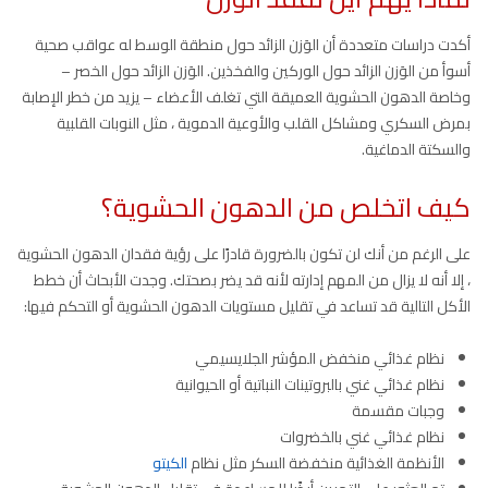
أكدت دراسات متعددة أن الوَزن الزائد حول منطقة الوسط له عواقب صحية
أسوأ من الوَزن الزائد حول الوركين والفخذين. الوَزن الزائد حول الخصر –
وخاصة الدهون الحشوية العميقة التي تغلف الأعضاء – يزيد من خطر الإصابة
بمرض السكري ومشاكل القلب والأوعية الدموية ، مثل النوبات القلبية
والسكتة الدماغية.
كيف اتخلص من الدهون الحشوية؟
على الرغم من أنك لن تكون بالضرورة قادرًا على رؤية فقدان الدهون الحشوية
، إلا أنه لا يزال من المهم إدارته لأنه قد يضر بصحتك. وجدت الأبحاث أن خطط
الأكل التالية قد تساعد في تقليل مستويات الدهون الحشوية أو التحكم فيها:
نظام غذائي منخفض المؤشر الجلايسيمي
نظام غذائي غني بالبروتينات النباتية أو الحيوانية
وجبات مقسمة
نظام غذائي غني بالخضروات
الأنظمة الغذائية منخفضة السكر مثل نظام
الكيتو