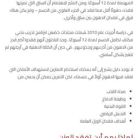
المهيمنة لمدة 12 أسبوعًا. ومن المثير للاهتمام أن الساق التي تمرنها
فقدت دهونًا أقل مما فقد في الجزء العلوي من الجسم – ولم يكن هناك
فرق في فقدان الدهون بين ساق وأخرى.
في دراسة أُجريت عام 2010 شملت مجندات خضعن لبرنامج تدريب بدني
مكثف لكامل الجسم لمدة 12 أسبوعًا ، وجد الباحثون أنهم فقدوا أكبر قدر
من الدهون من أذرعهم وجذوعهم ، في حين أن الكتلة الدهنية في أرجلهم لم
تتغير بشكل أساسي.
لا يوجد دليل يشير إلى أنه يمكنك استخدام التمارين لاستهداف الأماكن التي
تفقد فيها الدهون أولاً في جسمك. لكن التمرين يمكن أن يحسن من:
صحة القلب
وظيفة الدماغ
القوة البدنية
التحمل الرياضي
أهداف فقدان الوزن العامة
لماذا يهم أين تفقد الوزن