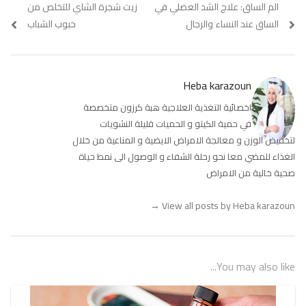
Previous
الم الساق: علاج الشد العضلي في
Next
زيت شجرة الشاي للتخلص من
المقالات
post:
post:
الساق عند النساء والرجال
حبوب الشباب
Heba karazoun
اخصائية التغذية العلاجية هبة كرزون متخصصة
في حمية الكيتو و الحميات قليلة النشويات
لتخفيض الوزن و معالجة الامراض الايضية و المناعية من خلال
الغذاء للمضي معا نحو رحلة الشفاء و الوصول الى نمط حياة
صحية خالية من الامراض
→
View all posts by Heba karazoun
You may also like...