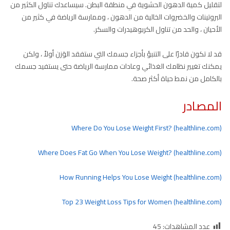
لتقليل كمية الدهون الحشوية في منطقة البطن. سيساعدك تناول الكثير من
البروتينات والخضروات الخالية من الدهون ، وممارسة الرياضة في كثير من
الأحيان ، والحد من تناول الكربوهيدرات والسكر.
قد لا تكون قادرًا على التنبؤ بأجزاء جسمك التي ستفقد الوَزن أولاً ، ولكن
يمكنك تغيير نظامك الغذائي وعادات ممارسة الرياضة حتى يستفيد جسمك
بالكامل من نمط حياة أكثر صحة.
المصادر
Where Do You Lose Weight First? (healthline.com)
Where Does Fat Go When You Lose Weight? (healthline.com)
How Running Helps You Lose Weight (healthline.com)
Top 23 Weight Loss Tips for Women (healthline.com)
عدد المشاهدات:
45