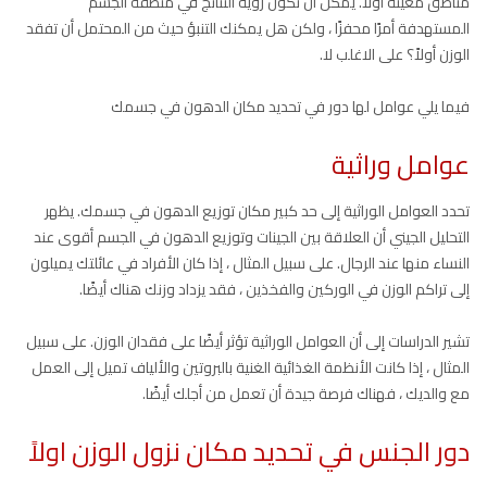
مناطق معينة أولاً. يمكن أن تكون رؤية النتائج في منطقة الجسم
المستهدفة أمرًا محفزًا ، ولكن هل يمكنك التنبؤ حيث من المحتمل أن تفقد
الوزن أولاً؟ على الاغلب لا.
فيما يلي عوامل لها دور في تحديد مكان الدهون في جسمك
عوامل وراثية
تحدد العوامل الوراثية إلى حد كبير مكان توزيع الدهون في جسمك. يظهر
التحليل الجيني أن العلاقة بين الجينات وتوزيع الدهون في الجسم أقوى عند
النساء منها عند الرجال. على سبيل المثال ، إذا كان الأفراد في عائلتك يميلون
إلى تراكم الوزن في الوركين والفخذين ، فقد يزداد وزنك هناك أيضًا.
تشير الدراسات إلى أن العوامل الوراثية تؤثر أيضًا على فقدان الوزن. على سبيل
المثال ، إذا كانت الأنظمة الغذائية الغنية بالبروتين والألياف تميل إلى العمل
مع والديك ، فهناك فرصة جيدة أن تعمل من أجلك أيضًا.
دور الجنس في تحديد مكان نزول الوزن اولاً