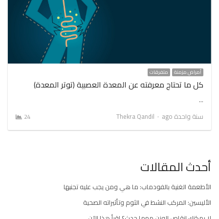
أمراض مزمنة
متفرقات
كل ما تحتاج معرفته عن المعدة العصبية (توتر المعدة)
…
Author
سنة واحدة ago
Thekra Qandil
24
أحدث المقالات
الأطعمة الغنية بالفودماب: ما هي ومن يجب عليه تجنبها
الأليسين: المركب النشط في الثوم وتأثيراته الصحية
لا يمكنك إنقاص الوزن مهما حدث؟ اقرأ هذا الآن