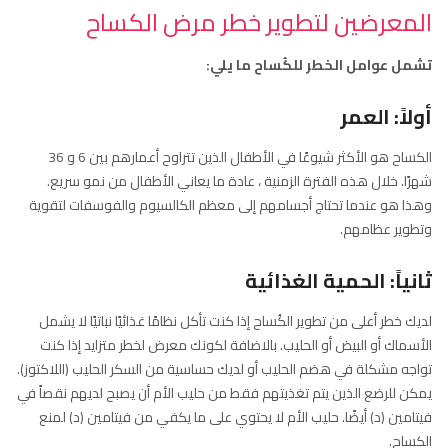
المعرضين لتطوير خطر مرض الكساح
تشمل عوامل الخطر للكُساح ما يلي:
أولاً: العمر
الكساح هو الأكثر شيوعًا في الأطفال الذين تتراوح أعمارهم بين 6 و 36
شهرًا. خلال هذه الفترة الزمنية ، عادة ما يعاني الأطفال من نمو سريع.
وهذا هو عندما تحتاج أجسامهم إلى معظم الكالسيوم والفوسفات لتقوية
وتطوير عظامهم.
ثانياً: الحمية الغذائية
لديك خطر أعلى من تطوير الكُساح إذا كنت تأكل نظامًا غذائيًا نباتيًا لا يشمل
الأسماك أو البيض أو الحليب. بالاضافة لكونك معرض لخطر متزايد إذا كنت
تواجه مشكلة في هضم الحليب أو لديك حساسية من السكر الحليب (اللاكتوز).
يمكن للرضع الذين يتم تغذيتهم فقط من حليب الأم أن يصبح لديهم نقصاً في
فيتامين (د) أيضًا. حليب الأم لا يحتوي على ما يكفي من فيتامين (د) لمنع
الكساح.