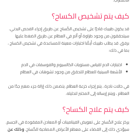
الاضطراب.
كيف يتم تشخيص الكساح؟
قد يكون طبيبك قادرًا على تشخيص الكُساح عن طريق إجراء الفحص البدني.
سيتحققون من وجود طراوة أو ألم في العظام عن طريق الضغط عليها
برفق. قد يطلب طبيبك أيضًا اختبارات معينة للمساعدة في تشخيص الكساح ،
بما في ذلك:
اختبارات الدم لقياس مستويات الكالسيوم والفوسفات في الدم
الأشعة السينية للعظام للتحقق من وجود تشوهات في العظام
في حالات نادرة ، يتم إجراء خزعة العظام. يتضمن ذلك إزالة جزء صغير جدًا من
العظام ، ويتم إرساله إلى المختبر لتحليله.
كيف يتم علاج الكساح؟
يركز علاج الكُساح على تعويض الفيتامينات أو المعادن المفقودة في الجسم.
سيؤدي ذلك إلى القضاء على معظم الأعراض المصاحبة للكُساح.
وذلك عن