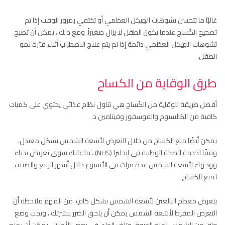
غالبًا ما تتحسن تشوهات الهيكل العظمي أو تختفي بمرور الوقت إذا تم
تصحيح الكُساح عندما يكون الطفل لا يزال صغيراً. ومع ذلك ، يمكن أن تصبح
تشوهات الهيكل العظمي دائمة إذا لم يتم علاج الاضطراب أثناء فترة نمو
الطفل.
طرق الوقاية من الكساح
أفضل طريقة للوقاية من الكُساح هي تناول نظام غذائي يحتوي على كميات
كافية من الكالسيوم والفوسفور وفيتامين د.
يمكن أيضًا منع الكساح من خلال التعرض لأشعة الشمس بشكل معتدل.
وفقًا لخدمة الصحة الوطنية في إنجلترا (NHS) ، ما عليك سوى تعريض يديك
ووجهك لأشعة الشمس عدة مرات في الأسبوع خلال أشهر الربيع والصيف
لمنع الكساح.
يتعرض معظم البالغين لأشعة الشمس بشكل كافٍ. من المهم ملاحظة أن
التعرض المفرط لأشعة الشمس يمكن أن يلحق الضرر ببشرتك ، ويجب وضع