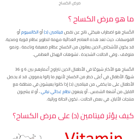
مرض الكساح
ما هو مرض الكساح ؟
الكُساح هو اضطراب هيكلي ناتج عن نقص
فيتامين (د)
أو
الكالسيوم
أو
الفوسفات. حيث تعد هذه العناصر الغذائية مهمة لتطوير عظام قوية وصحية.
قد يكون للأشخاص الذين يعانون من الكساح عظام ضعيفة وناعمة ، ونمو
متوقف ، وفي الحالات الشديدة ، تشوهات الهيكل العظمي.
الكُساح هو الأكثر شيوعًا في الأطفال الذين تتراوح أعمارهم بين 6 و 36
شهرًا. الأطفال في أعلى خطر من الكساح لأنهم ما زالوا ينموون. قد لا يحصل
الأطفال على ما يكفي من فيتامين (د) إذا كانوا يعيشون في منطقة مع
القليل من أشعة الشمس ، أو يتبعون
نظام غذائي نباتي
، أو لا يشربون
منتجات الألبان. في بعض الحالات ، تكون الحالة وراثية.
كيف يؤثر فيتامين (د) على مرض الكساح
؟