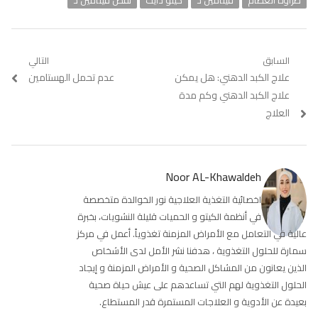
طراوة العظام
فيتامين د
كيتو دايت
نقص فيتامين د
تصفّح
السابق
التالي
Previous
علاج الكبد الدهني: هل يمكن
Next
عدم تحمل الهستامين
المقالات
post:
post:
علاج الكبد الدهني وكم مدة
العلاج
Noor AL-Khawaldeh
اخصائية التغذية العلاجية نور الخوالدة متخصصة
في أنظمة الكيتو و الحميات قليلة النشويات، بخبرة
عالية في التعامل مع الأمراض المزمنة تغذوياً. أعمل في مركز
سمارة للحلول التغذوية ، هدفنا نشر الأمل لدى الأشخاص
الذين يعانون من المشاكل الصحية و الأمراض المزمنة و إيجاد
الحلول التغذوية لهم التي تساعدهم على عيش حياة صحية
بعيدة عن الأدوية و العلاجات المستمرة قدر المستطاع.