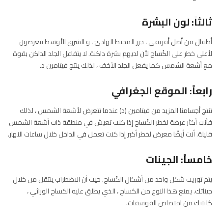
ثالثاً: لون البشرة
أطفال من أصل أفريقي ، جزر المحيط الهادئ ، و الشرق الأوسط يتعرضون
لأعلى خطر على الكُساح لأن لديهم بشرة داكنة. لا يتفاعل الجلد الداكن بقوة
مع أشعة الشمس كما يفعل الجلد الأخف ، لذلك ينتج فيتامين د.
رابعاً: الموقع الجغرافي
تنتج أجسامنا المزيد من فيتامين (د) عندما تتعرض لأشعة الشمس ، لذلك
فأنت أكثر عرضة لخطر الكُساح إذا كنت تعيش في منطقة ذات أشعة الشمس
قليلة. أنت أيضًا معرض لخطر أكبر إذا كنت تعمل في الداخل خلال ساعات النهار.
خامساً: الجينات
يتم توريث شكل واحد من أشكال الكُساح. حيث أن الاضطراب ينتقل من خلال
جيناتك. يمنع هذا النوع من الكساح ، الذي يطلق عليه الكساح الوراثي ،
كليتيك من امتصاص الفوسفات.