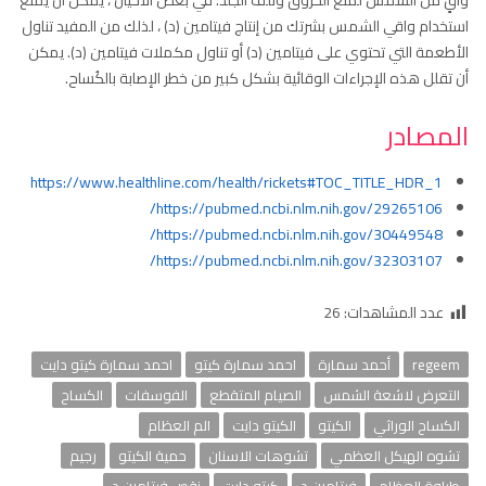
واقٍ من الشمس لمنع الحروق وتلف الجلد. في بعض الأحيان ، يمكن أن يمنع
استخدام واقي الشمس بشرتك من إنتاج فيتامين (د) ، لذلك من المفيد تناول
الأطعمة التي تحتوي على فيتامين (د) أو تناول مكملات فيتامين (د). يمكن
أن تقلل هذه الإجراءات الوقائية بشكل كبير من خطر الإصابة بالكُساح.
المصادر
https://www.healthline.com/health/rickets#TOC_TITLE_HDR_1
https://pubmed.ncbi.nlm.nih.gov/29265106/
https://pubmed.ncbi.nlm.nih.gov/30449548/
https://pubmed.ncbi.nlm.nih.gov/32303107/
عدد المشاهدات:
26
regeem
أحمد سمارة
احمد سمارة كيتو
احمد سمارة كيتو دايت
التعرض لاشعة الشمس
الصيام المتقطع
الفوسفات
الكساح
الكساح الوراثي
الكيتو
الكيتو دايت
الم العظام
تشوه الهيكل العظمي
تشوهات الاسنان
حمية الكيتو
رجيم