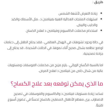
طريق
:
زيادة التعرض لأشعة الشمس
استهلاك المنتجات الغذائية الغنية بفيتامين د ، مثل الأسماك والكبد
والحليب والبيض.
استخدام مكملات الكالسيوم وفيتامين د لعلاج الكساح.
في حالة وجود تشوهات في الهيكل العظمي ، فقد يحتاج الطفل إلى دعامات
لوضع عظامه بشكل صحيح أثناء نموها. في الحالات الشديدة ، قد يحتاج إلى
جراحة تصحيحية.
اما بالنسبة للكُساح الوراثي ، يلزم مزيج من مكملات الفوسفات ومستويات
عالية من شكل خاص من فيتامين د لعلاج المرض.
ما الذي يمكن توقعه بعد علاج الكساح؟
تساعد زيادة مستويات فيتامين د والكالسيوم والفوسفات في تصحيح
الاضطراب. يرى معظم الأطفال المصابين بالكساح تحسنًا في غضون أسبوع
تقريبًا.