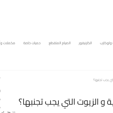
 ولوكارب
الكارنيفور
الصيام المتقطع
حميات خاصة
مكملات وأ
أ
ي يجب تجنبها؟
ل
و الزيوت التي يجب تجنبها؟
م
ه
18
ش