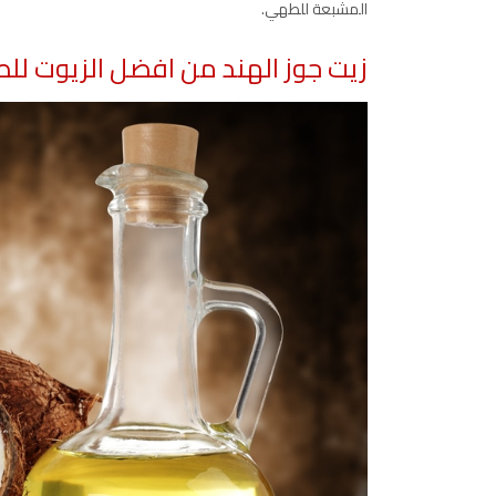
المشبعة للطهي.
زيت جوز الهند من افضل الزيوت للط