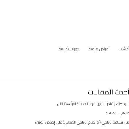
عشاب
أمراض مزمنة
دورات تدريبية
حدث المقالات
ا يمكنك إنقاص الوزن مهما حدث؟ اقرأ هذا الآن
ا هي GLP-3؟
ل يساعد الزبادي (أو نظام الزبادي الغذائي) على إنقاص الوزن؟
ارك