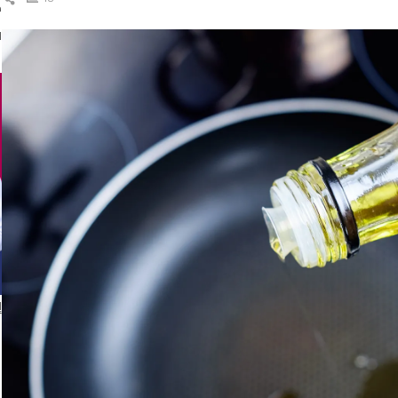
ك
ال
ا
إ