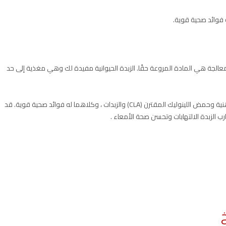
ه فوائد صحية قوية.
لمعالجة هي المادة المروعة حقًا. الزبدة الحيوانية مفيدة لك وهي مغذية إلى حد
يحتوي على فيتامينات A و E و K2. كما أنه غني بالأحماض الدهنية وحمض اللينوليك المقترن (CLA) والزبدات ، وكلاهما له فوائد صحية قوية. قد