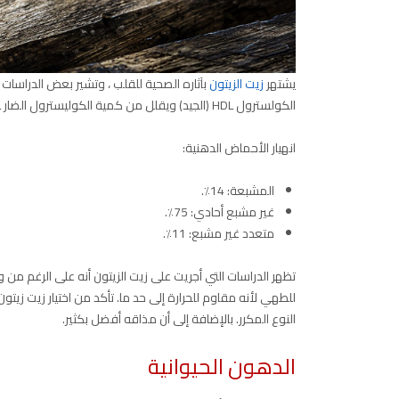
يشتهر
زيت الزيتون
بآثاره الصحية للقلب ، وتشير بعض الدراسات
الكولسترول HDL (الجيد) ويقلل من كمية الكوليسترول الضار LDL المؤكسد المنتشر في مجرى الدم.
انهيار الأحماض الدهنية:
المشبعة: 14٪.
غير مشبع أحادي: 75٪.
متعدد غير مشبع: 11٪.
تظهر الدراسات التي أجريت على زيت الزيتون أنه على الرغم من وج
للطهي لأنه مقاوم للحرارة إلى حد ما. تأكد من اختيار زيت زيت
النوع المكرر. بالإضافة إلى أن مذاقه أفضل بكثير.
الدهون الحيوانية