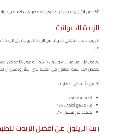
تأكد من اختيار زيت جوز الهند البكر. إنه عضوي ، طعمه جيد ول
الزبدة الحيوانية
لا يوجد سبب حقيقي للخوف من الزبدة الحيوانية . إن الزبدة ا
ما.
يخفض CLA نسبة الدهون في الجسم لدى البشر ويمكن أن تحارب الزبدة الالتهابات وتحسن صحة الأمعاء .
تكسير الأحماض الدهنية :
المشبعة: 68٪.
غير مشبع أحادي: 28٪.
متعدد غير مشبع: 4٪.
زيت الزيتون من افضل الزيوت للطبخ