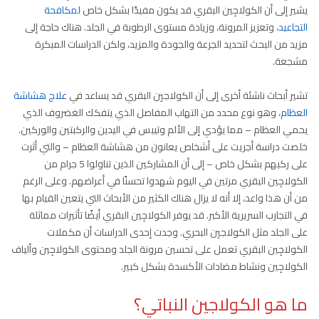
يشير إلى أن الكولاجِين البقري قد يكون مفيدًا بشكل خاص
لمكافحة
التجاعيد
، وتعزيز المرونة، وزيادة مستوى الرطوبة في الجلد. هناك حاجة إلى
مزيد من البحث لتحديد الجرعة والجودة والمزيد، ولكن الدراسات المبكرة
مشجعة.
تشير أبحاث ناشئة أخرى إلى أن الكولاجيِن البقري قد يساعد في
علاج هشاشة
العظام
، وهو نوع محدد من التهاب المفاصل الذي يتفكك الغضروف الذي
يحمي العظام – مما يؤدي إلى الألم وتيبس في اليدين والركبتين والوركين.
خلصت دراسة أجريت على أشخاص يعانون من هشاشة العظام – والتي أثرت
على ركبهم بشكل خاص – إلى أن المشاركين الذين تناولوا 5 جرام من
الكولاجِين البقري مرتين في اليوم شهدوا تحسنًا في أعراضهم. وعلى الرغم
من أن هذا واعد، إلا أنه لا يزال هناك الكثير من الأبحاث التي يتعين القيام بها
في التجارب السريرية الأكبر. قد يوفر الكولاجِين البقري أيضًا تأثيرات مماثلة
على الجلد مثل الكولاجيِن البحري. وجدت إحدى الدراسات أن مكملات
الكولاجِين البقري تعمل على تحسين مرونة الجلد ومحتوى الكولاجِين وألياف
الكولاجِين ونشاط مضادات الأكسدة بشكل كبير.
ما هو الكولاجين النباتي؟