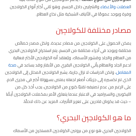
ا
لعضلات والأعضاء
والشرايين داخل الجسم. وهو ثاني أكثر أنواع الكولاجين
وفرة ويوجد عمومًا في الألياف الشبكية مثل نخاع العظام.
مصادر مختلفة للكولاجِين
يمكن الحصول على الكولاجين من مصادر عديدة. ولكل مصدر خصائص
مختلفة ويوجد في أجزاء مختلفة من الجسم. يتم استخراج الكولاجين البحري
من العظام والجلد وقشور الأسماك. ويُعتقد أنه الكولاجين الأكثر فعالية
لدعم الجلد والعظام.يأتي الكولاجين البقري من الأبقار وقد يساعد في
صحة
المفاصل
، ولكن الدراسات لا تزال جارية. يشير الكولاجين المحلل إلى الكولاجين
الذي تم تكسيره إلى جزيئات أصغر لجعله يمتص بسهولة أكبر في مجرى الدم.
على الرغم من عدم تصنيفه تقنيًا كنوع من الكولاجين، يجب أخذ كل من
الليكوبين والسيراميد في الاعتبار عندما يتعلق الأمر بمكملات الكولاجيِن أيضًا
– حيث قد يكونان قادرين على تعزيز التأثيرات. المزيد عن ذلك لاحقًا.
ما هو الكولاجيِن البحري؟
الكولاجيِن البحري هو نوع من بروتين الكولاجيِن المستخرج من الأسماك