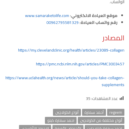
الواتساب.
موقع العيادة الالكتروني:
www.samaraketolife.com
رقم واتساب العيادة:
00962795581329
المصادر
https://my.clevelandclinic.org/health/articles/23089-collagen
https://pmc.ncbi.nlm.nih.gov/articles/PMC3003457
https://www.uclahealth.org/news/article/should-you-take-collagen-
supplements
عدد المشاهدات:
35
regeem
أحمد سمارة
أنواع الكولاجِين
أنواع مختلفة من الكولاجِين
احمد سمارة كيتو
احمد سمارة كيتو دايت
الأحماض الأمينية
الإجهاد التأكسدي