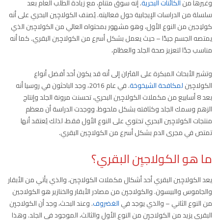
وغيرها من
الكائنات البحرية
. إنه سوق متنامٍ، مع زيادة الطلب العام بعد
سلسلة من الدراسات الإيجابية حول فعاليته. يُصنف الكولاجِين البحري على أنه
كولاِجين من النوع الأول، وهو مشهور بمحتواه العالي من الكولاجِين الذي
يمتصه الجسم جيدًا – حيث يعمل بشكل أسرع من الكولاجِين البقري. كما أنه
مناسب جدًا لتعزيز صحة الجلد والعظام،
وتشير الأبحاث المبكرة على الفئران إلى أنه قد يكون أحد أفضل أنواع
الكولاجِين
لمكافحة الشيخوخة
. في عام 2016، وجد الباحثون في روسيا أنه
بعد 8 أسابيع من مكملات الكولاجِين البحري، تحسنت مرونة الجلد وإنتاج
الزهم وسمك الجلد وكثافته بشكل ملحوظ. ووجدت الدراسة أن معظم
منتجات الكولاجِين البحري تحتوي على النوع الأول فقط، لذلك يُعتقد أنها
تمتص في مجرى الدم بشكل أسرع من الكولاجِين البقري.
ما هو الكولاجيِن البقري؟
يعد الكولاجِين البقري أحد أشكال مكملات الكولاجِين، والذي يأتي من الأبقار
والجاموس والبيسون. والكولاجيِن من مصادر الأبقار والخنازير هو الكولاجين
من النوع الثاني – والذي يوجد في
الغضروف
. وعند البحث، وجد أن الكولاجيِن
البقري يزيد من الكولاجيِن من النوع الأول والثالث، الموجود في الجلد. وهذا