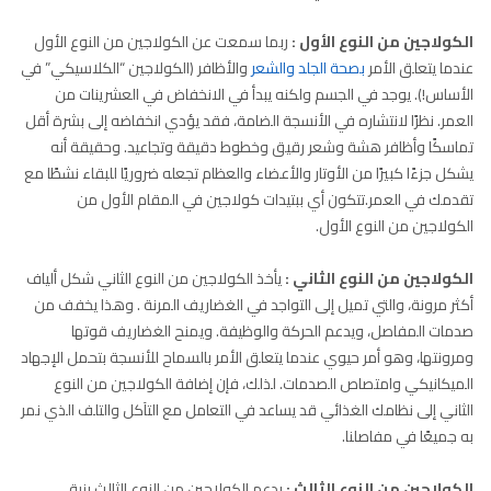
الكولاجين من النوع الأول :
ربما سمعت عن الكولاجين من النوع الأول
عندما يتعلق الأمر
بصحة الجلد والشعر
والأظافر (الكولاجين “الكلاسيكي” في
الأساس!). يوجد في الجسم ولكنه يبدأ في الانخفاض في العشرينات من
العمر. نظرًا لانتشاره في الأنسجة الضامة، فقد يؤدي انخفاضه إلى بشرة أقل
تماسكًا وأظافر هشة وشعر رقيق وخطوط دقيقة وتجاعيد. وحقيقة أنه
يشكل جزءًا كبيرًا من الأوتار والأعضاء والعظام تجعله ضروريًا للبقاء نشطًا مع
تقدمك في العمر.تتكون أي ببتيدات كولاجين في المقام الأول من
الكولاجين من النوع الأول.
الكولاجين من النوع الثاني :
يأخذ الكولاجين من النوع الثاني شكل ألياف
أكثر مرونة، والتي تميل إلى التواجد في الغضاريف المرنة . وهذا يخفف من
صدمات المفاصل، ويدعم الحركة والوظيفة. ويمنح الغضاريف قوتها
ومرونتها، وهو أمر حيوي عندما يتعلق الأمر بالسماح للأنسجة بتحمل الإجهاد
الميكانيكي وامتصاص الصدمات. لذلك، فإن إضافة الكولاجين من النوع
الثاني إلى نظامك الغذائي قد يساعد في التعامل مع التآكل والتلف الذي نمر
به جميعًا في مفاصلنا.
الكولاجين من النوع الثالث :
يدعم الكولاجين من النوع الثالث بنية