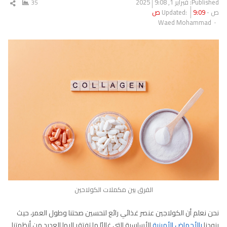
Published:
فبراير 1, 2025
9:08
35
شار
ص
9:09 ص
Updated:
المق
Author
Waed Mohammad
الفرق بين مكملات الكولاحين
نحن نعلم أن الكولاجين عنصر غذائي رائع لتحسين صحتنا وطول العمر، حيث
يزودنا
بالأحماض الأمينية
الأساسية التي غالبًا ما تفتقر إليها العديد من أنظمتنا