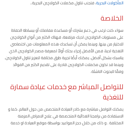
المأكولات البحرية
، فتجنب تناول مكملات الكولاجِين البحرية..
الخلاصة
سواء كنت ترغب في دعم بشرتك أو مساعدة مفاصلك أو ببساطة الحفاظ
على مستويات الكولاجِين لديك مرتفعة، فهناك الكثير من أنواع الكولاجِين
للاختيار من بينها. وبينما يمكن أن تساعدك هذه المعلومات من اختصاصي
التغذية لدينا، فمن الأفضل إجراء بحثك أولاً لمعرفة مصدر الكولاجِين الذي
يناسبك بشكل أفضل. يمكنك أيضًا تجربة طرق مختلفة لتعزيز تناول الكولاجِين.
وبينما قد تكون مكملات الكولاجِين قادرة على تقديم الكثير من الفوائد
وفقًا للبحوث الناشئة.
للتواصل المباشر مع خدمات عيادة سمارة
للتغذية
يمكنك التواصل مباشرة مع كادر العيادة المتخصص من حول العالم. كما و
الاستفادة من برامجنا الغذائية المتخصصة في علاج الامراض المزمنة
المختلفة . و ذلك من خلال حجز المواعيد بواسطة موقع العيادة او خدمة