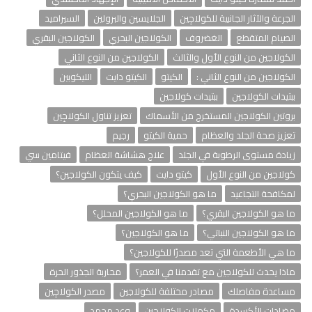
الجرعة والآثار الجانبية للكولاجِين
الجلايسين والبرولين
السيراميد
الصيام المتقطع
الغضروف
الكولاجين البحري
الكولاجين البقري
الكولاجين من النوع الأول والثالث
الكولاجين من النوع الثاني
الكولاجين من النوع الثاني :
الكيتو
الكيتو دايت
الليكوبين
ببتيدات الكولاجين
ببتيدات كولاجين
بروتين الكولاجين المستخرج من الأسماك
تعزيز تناول الكولاجِين
تعزيز صحة الجلد والعظام
حمية الكيتو
رجيم
زيادة مستوى الرطوبة في الجلد
علاج هشاشة العظام
فيتامين سي
كولاجين من النوع الأول
كيتو دايت
كيف يتكون الكولاجين؟
لمكافحة التجاعيد
ما هو الكولاجين البحري؟
ما هو الكولاجين البقري؟
ما هو الكولاجين المحلل؟
ما هو الكولاجين النباتي؟
ما هو الكولاجين؟
ما هي الأطعمة التي تعد مصدرًا للكولاجين؟
ماذا يحدث للكولاجين مع تقدمنا ​​في العمر؟
محاربة الجذور الحرة
مساعدة مفاصلك
مصادر مختلفة للكولاجين
مصدر الكولاجِين
مضادات الأكسدة
مكملات الكولاجين
وعد محمد