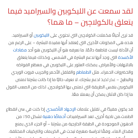
لقد سمعت عن الليكوبين والسيراميد فيما
يتعلق بالكولاجِين – ما هما؟
قد ترى أحيانًا مكملات الكولاجِين التي تحتوي على
الليكوبين
أو السيراميد.
هذه هي المكونات الأخرى التي يُعتقد أنها مفيدة للبشرة – على الرغم من
أن الأدلة ليست قاطعة دائمًا. ما نعرفه هو أن الليكوبين هو أحد
مضادات
الأكسدة
التي وجد أنها تدعم البشرة في الشمس. وكذلك فيما يتعلق
بالالتهابات والأمراض. يمكنك العثور على الليكوبين في معظم الفواكه
والخضروات الحمراء. مثل
الطماطم
والفلفل الأحمر والجريب فروت الوردي
والبطيخ – عذر لذيذ لدعم بشرتك. لا نعرف حاليًا ما إذا كانت بشرتنا تمتص
الليكوبين بنفس الطريقة التي تمتص بها الكولاجيِن. لذلك من الصعب القول
ما إذا كان الاثنان يمكن أن يعملا معًا.
قد يكون مفيدًا في تقليل علامات
الإجهاد التأكسدي
إذا كنت في سن انقطاع
الطمث.من ناحية أخرى، تعد السيراميدات
أحماضًا دهنية
تشكل 50٪ من
الدهون الموجودة في الطبقة الخارجية من بشرتنا – أو الجزء الذي يمنع
فقدان الماء. وفقًا لدراسة صغيرة تبحث في الكريمات والتركيبات المختلفة.