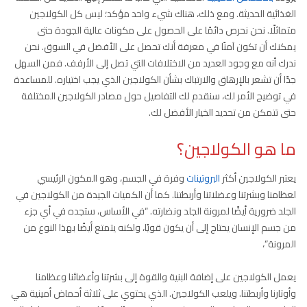
الغذائية الحديثة. ومع ذلك، هناك شيء واحد مؤكد؛ ليس كل الكولاجين
متماثلًا. نحن نحرص دائمًا على الحصول على مكونات عالية الجودة حتى
يمكنك أن تكون آمنًا في معرفة أنك تحصل على الأفضل في السوق. نحن
ندرك أنه مع وجود العديد من الاختلافات التي تصل إلى الأرفف. فمن السهل
جدًا أن تشعر بالإرهاق والارتباك بشأن الكولاجين الذي يجب اختياره. للمساعدة
في توضيح الأمر لك، سنقدم لك التفاصيل حول مصادر الكولاجين المختلفة
حتى تتمكن من تحديد الخيار الأفضل لك.
ما هو الكولاجين؟
يعتبر الكولاجين أكثر
البروتينات
وفرة في الجسم، وهو المكون الرئيسي
لعظامنا وبشرتنا وعضلاتنا وأربطتنا. كما أن الكميات الجيدة من الكولاجين في
الجلد ضرورية أيضًا لمرونة الجلد ونضارته. “في الأساس، ستجده في أي جزء
من جسم الإنسان يحتاج إلى أن يكون قويًا، ولكنه يتمتع أيضًا بهذا النوع من
المرونة”،
يعمل الكولاجين على إضافة البنية والقوة إلى بشرتنا وأعضائنا وعظامنا
وأوتارنا وأربطتنا. ويلعب الكولاجين. الذي يحتوي على ثلاثة أحماض أمينية هي