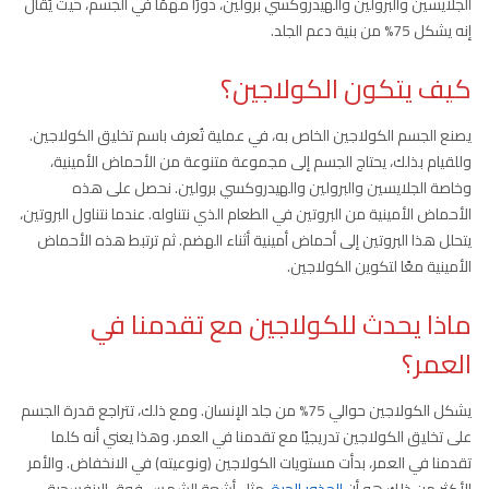
الجلايسين والبرولين والهيدروكسي برولين، دورًا مهمًا في الجسم، حيث يُقال
إنه يشكل 75% من بنية دعم الجلد.
كيف يتكون الكولاجين؟
يصنع الجسم الكولاجين الخاص به، في عملية تُعرف باسم تخليق الكولاجين.
وللقيام بذلك، يحتاج الجسم إلى مجموعة متنوعة من الأحماض الأمينية،
وخاصة الجلايسين والبرولين والهيدروكسي برولين. نحصل على هذه
الأحماض الأمينية من البروتين في الطعام الذي نتناوله. عندما نتناول البروتين،
يتحلل هذا البروتين إلى أحماض أمينية أثناء الهضم. ثم ترتبط هذه الأحماض
الأمينية معًا لتكوين الكولاجين.
ماذا يحدث للكولاجين مع تقدمنا ​​في
العمر؟
يشكل الكولاجين حوالي 75% من جلد الإنسان. ومع ذلك، تتراجع قدرة الجسم
على تخليق الكولاجين تدريجيًا مع تقدمنا ​​في العمر. وهذا يعني أنه كلما
تقدمنا ​​في العمر، بدأت مستويات الكولاجين (ونوعيته) في الانخفاض. والأمر
الأكثر من ذلك هو أن
الجذور الحرة
. مثل أشعة الشمس فوق البنفسجية