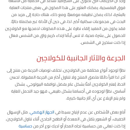
وجد أن الكريمات التي تحتوي على السيراميد تساعد في الحماية من الأشعة
فوق البنفسجية. يمكنك العثور على هذا المكون في بعض منتجات العناية
بالبشرة، لذلك يمكن تطبيقه موضعيًا. ومع ذلك، هناك حاجة إلى مزيد من
البحث في مجموعات سكانية أكبر. لذا، في حين أن الأدلة غير مكتملة حاليًا.
فقد يكون من المفيد إلقاء نظرة على هذه المكونات لدمجها مع الكولاجِين
للحصول على بشرة صحية. لا تنس أيضًا ارتداء كريم واق من الشمس فعال
إذا كنت ستخرج في الشمس.
الجرعة والآثار الجانبية للكولاجِين
نظرًا لوجود أنواع مختلفة من الكولاجِين، تختلف توصيات الجرعة من منتج إلى
آخر، لذا اقرأ دائمًا ملصق المنتج ولا تتناول أكثر من الجرعة المقبولة. لحسن
الحظ، يُعتبر الكولاجِين آمنًا بشكل عام بفضل توافقه البيولوجي. بشكل
أساسي، نظرًا لوجوده في أجسامنا بشكل طبيعي، فهو جيد التحمل للغاية
ولم يتم الإبلاغ عن أي آثار جانبية كبيرة.
أبلغ بعض الأشخاص عن عدم ارتياح بسيط في
الجهاز الهضمي
. مثل الإسهال
الخفيف، أو الشعور بثقل في المعدة أو الطفح الجلدي أثناء تناول الكولاجِين.
إذا كنت تعاني من حساسية تجاه المحار أو لديك نوع آخر من
حساسية