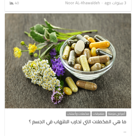
Author
3 سنوات ago
Noor AL-Khawaldeh
40
أمراض مزمنة
متفرقات
مكملات وأعشاب
ما هي المكملات التي تحارب الالتهاب في الجسم ؟
…