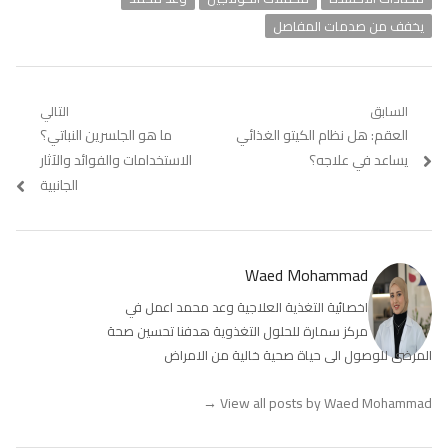
يخفف من صدمات المفاصل
تصفّح
السابق
التالي
Previous
العقم: هل نظام الكيتو الغذائي
Next
ما هو الجلسرين النباتي؟
المقالات
post:
post:
يساعد في علاجه؟
الاستخدامات والفوائد والآثار
الجانبية
Waed Mohammad
اخصائية التغذية العلاجية وعد محمد اعمل في
مركز سمارة للحلول التغذوية هدفنا تحسين صحة
المرضى للوصول الى حياة صحية خالية من الامراض
→
View all posts by Waed Mohammad