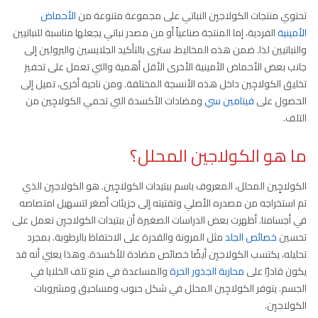
تحتوي منتجات الكولاجيِن النباتي على مجموعة متنوعة من
الأحماض
الأمينية
الفردية، إما المنتجة صناعياً أو من مصدر نباتي يجعلها مناسبة للنباتيين
والنباتيين لذا. ضمن هذه المخاليط، سترى بالتأكيد الجلايسين والبرولين إلى
جانب بعض الأحماض الأمينية الأخرى الأقل أهمية والتي تعمل على تحفيز
تخليق الكولاجِين داخل هذه الأنسجة المختلفة. ومن ناحية أخرى، تميل إلى
الحصول على
فيتامين سي
ومضادات الأكسدة التي تحمي الكولاجِين من
التلف.
ما هو الكولاجين المحلل؟
الكولاجِِين المحلل، المعروف باسم ببتيدات الكولاجِِين. هو الكولاجيِن الذي
تم استخراجه من مصدره الأصلي وتفتيته إلى جزيئات أصغر لتسهيل امتصاصه
في أجسامنا. أظهرت بعض الدراسات الصغيرة أن ببتيدات الكولاجيِن تعمل على
تحسين
خصائص الجلد
مثل المرونة والقدرة على الاحتفاظ بالرطوبة. بمجرد
تحليله، يكتسب الكولاجيِن أيضًا خصائص مضادة للأكسدة. وهذا يعني أنه قد
يكون قادرًا على
محاربة الجذور الحرة
والمساعدة في منع تلف الخلايا في
الجسم. يتوفر الكولاجِين المحلل في شكل حبوب ومساحيق ومشروبات
الكولاجيِن.