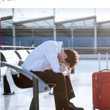
ك
ال
ا
إ