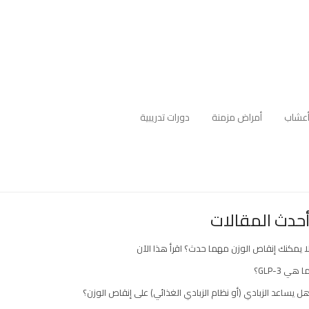
عشاب
أمراض مزمنة
دورات تدريبية
حدث المقالات
ا يمكنك إنقاص الوزن مهما حدث؟ اقرأ هذا الآن
ا هي GLP-3؟
ل يساعد الزبادي (أو نظام الزبادي الغذائي) على إنقاص الوزن؟
ارك