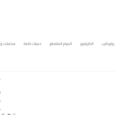
 ولوكارب
الكارنيفور
الصيام المتقطع
حميات خاصة
مكملات وأ
أ
ل
م
ه
26
ش