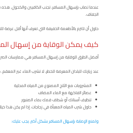
عندما تصاب بإسهال المسافر، تجنب الكافيين والكحول. هذه ق
الجفاف.
حاول أن تلتزم بالأطعمة الخفيفة التي تعرف أنها أقل عرضة لل
كيف يمكن الوقاية من إسهال الم
أفضل الطرق للوقاية من إسهال المسافر هي ممارسات الصرف ال
عند زيارتك للبلدان المعرضة للخطر، لا تشرب الماء غير المعقم.
المشروبات مع الثلج المصنوع من المياه المحلية
عصائر الفاكهة مع الماء المضاف
تنظيف أسنانك أو شطف فمك بماء الصنبور
حاول شرب المياه المعبأة في زجاجات. إذا لم يكن هذا خيار
ولمنع الإصابة بإسهال المسافر بشكل أكبر، يجب عليك: