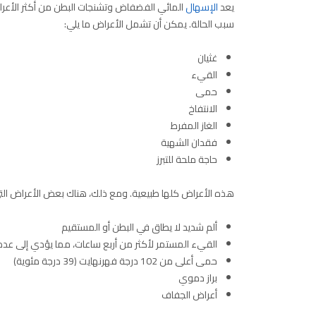
يعد
الإسهال
المائي الفضفاض وتشنجات البطن من أكثر الأعراض
سبب الحالة. يمكن أن تشمل الأعراض ما يلي:
غثيان
القيء
حمى
الانتفاخ
الغاز المفرط
فقدان الشهية
حاجة ملحة للتبرز
هذه الأعراض كلها طبيعية. ومع ذلك، هناك بعض الأعراض التي
ألم شديد لا يطاق في البطن أو المستقيم
القيء المستمر لأكثر من أربع ساعات، مما يؤدي إلى عدم 
حمى أعلى من 102 درجة فهرنهايت (39 درجة مئوية)
براز دموي
أعراض الجفاف