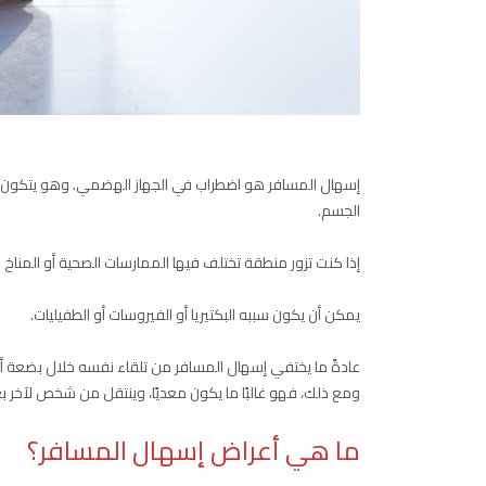
إسهال المسافر هو اضطراب في الجهاز الهضمي. وهو يتكون من
الجسم.
إذا كنت تزور منطقة تختلف فيها الممارسات الصحية أو المناخ 
يمكن أن يكون سببه البكتيريا أو الفيروسات أو الطفيليات.
عادةً ما يختفي إسهال المسافر من تلقاء نفسه خلال بضعة أي
ومع ذلك، فهو غالبًا ما يكون معديًا، وينتقل من شخص لآخر ب
ما هي أعراض إسهال المسافر؟