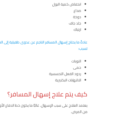
انخفاض كمية البول
صداع
دوخة
جلد جاف
ارتباك
عادةً ما يحتاج إسهال المسافر الناجم عن عدوى طفيلية إلى ال
تسبب:
النوبات
حمى
ردود الفعل التحسسية
الالتهابات البكتيرية
كيف يتم علاج إسهال المسافر؟
يعتمد العلاج على سبب الإسهال. غالبًا ما يكون خط الدفاع الأو
من المرض.