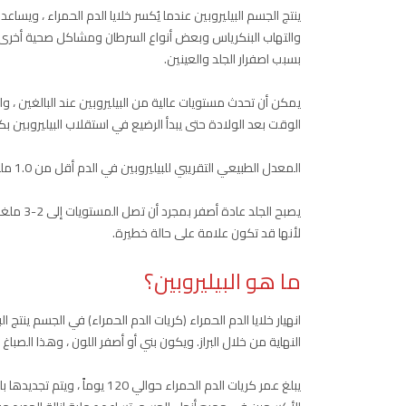
ينتج الجسم البيليروبين عندما يُكسر خلايا الدم الحمراء ، ويساعد
والتهاب البنكرياس وبعض أنواع السرطان ومشاكل صحية أخرى.
بسبب اصفرار الجلد والعينين.
يمكن أن تحدث مستويات عالية من البيليروبين عند البالغين ، و
الوقت بعد الولادة حتى يبدأ الرضيع في استقلاب البيليروبين بكف
المعدل الطبيعي التقريبي للبيليروبين في الدم أقل من 1.0 ملليغرام لكل ديسيلتر (ملغم / ديسيلتر).
يصبح الج
لأنها قد تكون علامة على حالة خطيرة.
ما هو البيليروبين؟
انهيار خلايا الدم الحمراء (كريات الدم الحمراء) في الجسم ينتج ا
النهاية من خلال البراز. ويكون بني أو أصفر اللون ، وهذا الصباغ 
يبلغ عمر كريات الدم الحمراء ح