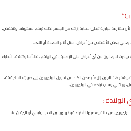
لأن متلازمة جيلبرت تبطئ عملية إزالته من الجسم لذلك ترتفع مستوياته وتنخفض.
ن قد يعاني بعض الأشخاص من أعراض ، مثل آلام المعدة أو التعب.
خاص يعانون من متلازمة جيلبرت لا يعانون من أي أعراض على الإطلاق. في الواقع ، غالباً ما يكتشف الأطباء
ة. يشفر هذا الجين إنزيماً يمكن الكبد من تحويل البيليروبين إلى صورته المترافقة.
. وبالتالي يسبب تراكم في البيليروبين.
ي الولادة
:
يليروبين من حالة يسميها الأطباء فرط بيليروبين الدم الوليدي أو اليرقان عند