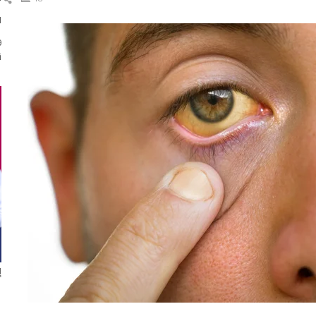
ال
ا
ن
إ