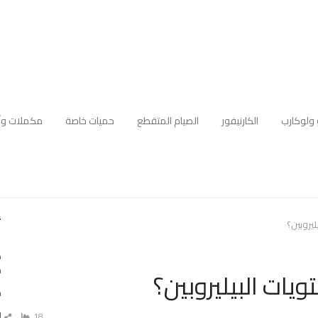
 ولوكارب
الكارنيفور
الصيام المتقطع
حميات خاصة
مكملات وأ
أ
يروبين؟
ه
م
يات البيليروبين؟
د
ا
18
ش