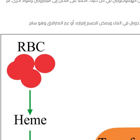
لهيموجلوبين في كل خلية ، الخلايا على التحلل إلى البيليروبين ومواد أخرى. ثم
 للذوبان في الماء ويمكن للجسم إفرازه. أو غير المترافق وهو سام.