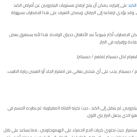
الكبد
على إفرازه. يمكن أن ينتج ارتفاع مستويات البيليروبين عن أمراض الكبد
 وقد يؤدي ارتفاعه إلى اليرقان. ويمكن التعرف على هذا الاضطراب بسهولة
لكن الاضطراب أكثر شيوعاً عند الأطفال حديثي الولادة. هذا لأنه يستغرق بعض
اءة وإفرازه في البراز.
لد عادة أصفر بمجرد أن تصل المستويات إلى 2-3 ملغم / ديسيلتر. يجب على أي شخص يعاني من اصفرار الجلد أو العينين زيارة الطبيب.
لبيليروبين. ثم ينتقل إلى الكبد ، حيث تخزنه القناة الصفراوية. ثم يطرده الجسم في
هو الذي يجعل البراز بني اللون.
والي 120 يوماً ، ويتم تجديدها باستمرار. حيث تحتوي كريات الدم الحمراء على الهيموجلوبين ، مما يساعد على نقل