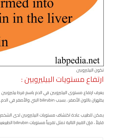
تكون البيليروبين
ارتفاع مستويات البيليروبين :
يعرف ارتفاع مستوى البيليروبين في الدم باسم فرط بيليروبين ال
يظهران باللون الأصفر ، بسبب bilirubin البني والأصفر في الدم.
يمكن للطبيب عادة اكتشاف مستويات البيليروبين لدى الشخص
قليلاً ، فإن القيم التالية تمثل تقريباً مستويات bilirubin الطبيعية بناءً على العمر.