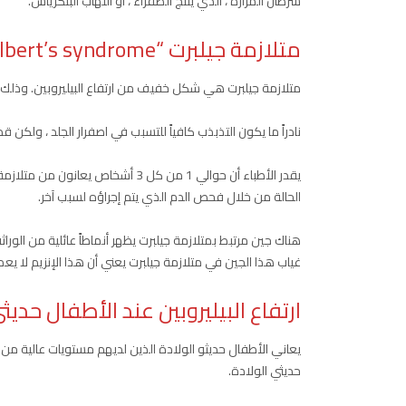
سرطان المرارة ، الذي ينتج الصفراء ، أو التهاب البنكرياس.
متلازمة جيلبرت
“Gilbert’s syndrome”:
متلازمة جيلبرت هي شكل خفيف من ارتفاع البيليروبين. وذلك 
نادراً ما يكون التذبذب كافياً للتسبب في اصفرار الجلد ، ولك
يقدر الأطباء أن حوالي 1 من كل 3 أش
الحالة من خلال فحص الدم الذي يتم إجراؤه لسبب آخر.
هناك جين مرتبط بمتلازمة جيلبرت يظهر أنماطاً عائلية من الوراث
غياب هذا الجين في متلازمة جيلبرت يعني أن هذا الإنزيم لا يعمل
ارتفاع البيليروبين عند الأطفال حديث
يعاني الأطفال حديثو الولادة الذين لديهم مستويات عالية من الب
حديثي الولادة.