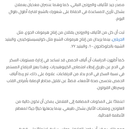
مصدر جيد للألياف والبروتين النباتي، كما وهما عنصران مغذيان يعملان
بشكل تآزري للمساعدة في الحفاظ على شعورك بالشبع لفترة أطول طوال
اليوم.
ثبت أن كل من الألياف والبروتين يقللان من إنتاج هرمونات الجوع، مثل
الجريلين
، بينما يزيدان من إنتاج هرمونات الشبع مثل كوليسيستوكينين، والببتيد
الشبيه بالجلوكاجون -1، والببتيد YY.
كما أظهرت الدراسات أن ألياف الحمص قد تساعد في إدارة مستويات السكر
في الدم عن طريق إبطاء امتصاص الكربوهيدرات. وهذا يعزز الارتفاع المستمر
في نسبة السكر في الدم بدلا من الارتفاعات. علاوة على ذلك، تم ربط ألياف
الحمص بتحسين صحة الأمعاء، فضلاً عن تقليل مخاطر الإصابة بأمراض القلب
وسرطان القولون.
اعتمادًا على المكونات المضافة إلى الفلافل، يمكن أن تكون خالية من
الغلوتين ومنتجات الألبان بشكل طبيعي، بينما يجعلها خيارًا جيدًا لمعظم
الأنظمة الغذائية.
ومع ذلك، يمكن أن يكون للفلافل جوانب سلبية، اعتمادًا على كيفية