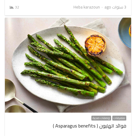
Author
3 سنوات ago
Heba karazoun
32
متفرقات
وصفات صحية
فوائد الهليون ( Asparagus benefits )
…