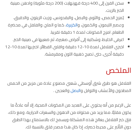
سخن الفرن إلى 400 درجة فهرنهايت (200 درجة مئوية) وادهن صينية
الخبز بالزيت.
يُمزج الحمص، والثوم، والبصل، والبقدونس، وزيت الزيتون، والدقيق،
وعصير الليمون، والكمون، و
الكزبرة
، كما و الملح، والفلفل في محضرة
الطعام. امزج المكونات لمدة 1 دقيقة تقريبا.
اغرفي الخليط، وشكليه إلى أقراص صغيرة، ثم ضعيها في صينية الخبز.
اخبزي الفلافل لمدة 10-12 دقيقة واقلبي الفطائر. اخبزيها لمدة 10-12
دقيقة أخرى، حتى تصبح ذهبية اللون ومقرمشة.
الملخص
الفلافل هو طبق شرق أوسطي شعبي مصنوع عادة من مزيج من الحمص
المطحون والأعشاب والتوابل و
البصل
والعجين .
على الرغم من أنه يحتوي على العديد من المكونات الصحية، إلا أنه عادةً ما
يكون مقليًا، مما يزيد من محتواه من الدهون والسعرات الحرارية. ومع ذلك،
فإن خبز الفلافل يعالج هذه المشكلة ويسمح لك بالاستمتاع بهذا الطبق
دون التأثير على محيط خصرك، إذا كان هذا مصدر قلق بالنسبة لك.