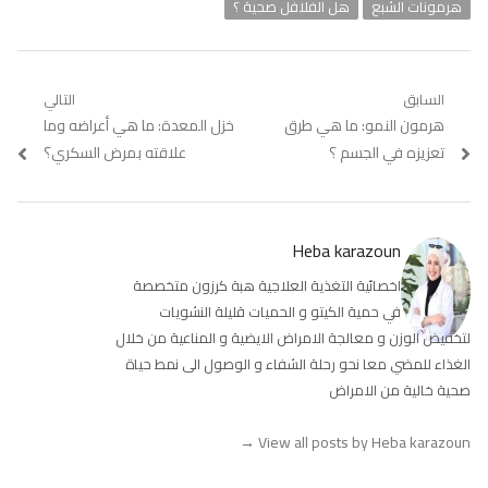
هرمونات الشبع
هل الفلافل صحية ؟
تصفّح
السابق
التالي
Previous
هرمون النمو: ما هي طرق
Next
خزل المعدة: ما هي أعراضه وما
المقالات
post:
post:
تعزيزه في الجسم ؟
علاقته بمرض السكري؟
Heba karazoun
اخصائية التغذية العلاجية هبة كرزون متخصصة
في حمية الكيتو و الحميات قليلة النشويات
لتخفيض الوزن و معالجة الامراض الايضية و المناعية من خلال
الغذاء للمضي معا نحو رحلة الشفاء و الوصول الى نمط حياة
صحية خالية من الامراض
→
View all posts by Heba karazoun