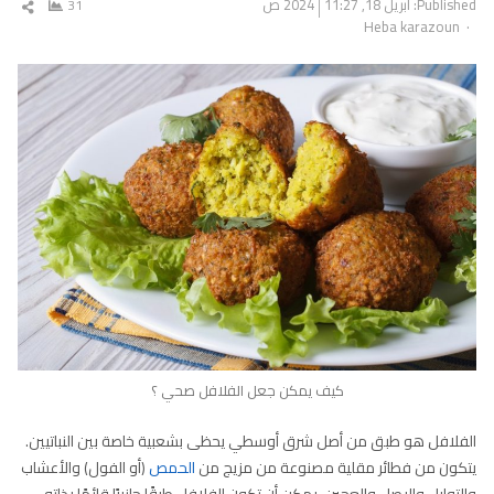
Published:
أبريل 18, 2024
11:27 ص
31
شار
Author
Heba karazoun
المق
كيف يمكن جعل الفلافل صحي ؟
الفلافل هو طبق من أصل شرق أوسطي يحظى بشعبية خاصة بين النباتيين.
يتكون من فطائر مقلية مصنوعة من مزيج من
الحمص
(أو الفول) والأعشاب
والتوابل والبصل والعجين. يمكن أن تكون الفلافل طبقًا جانبيًا قائمًا بذاته،