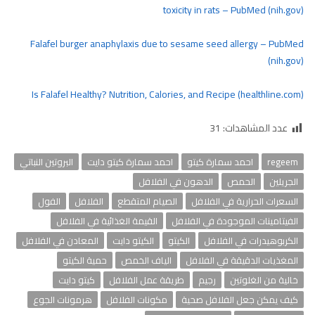
toxicity in rats – PubMed (nih.gov)
Falafel burger anaphylaxis due to sesame seed allergy – PubMed
(nih.gov)
Is Falafel Healthy? Nutrition, Calories, and Recipe (healthline.com)
عدد المشاهدات:
31
regeem
احمد سمارة كيتو
احمد سمارة كيتو دايت
البروتين النباتي
الجريلين
الحمص
الدهون في الفلافل
السعرات الحرارية في الفلافل
الصيام المتقطع
الفلافل
الفول
الفيتامينات الموجودة في الفلافل
القيمة الغذائية في الفلافل
الكربوهيدرات في الفلافل
الكيتو
الكيتو دايت
المعادن في الفلافل
المغذيات الدقيقة في الفلافل
الياف الخمص
حمية الكيتو
خالية من الغلوتين
رجيم
طريقة عمل الفلافل
كيتو دايت
كيف يمكن جعل الفلافل صحية
مكونات الفلافل
هرمونات الجوع