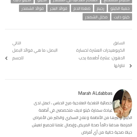
حمية الكيتو
رجيم
ضغط الدم
فوائد البنجر
فوائد الشمندر
كيتو دايت
مخلل الشمندر
تصفّح
السابق
التالي
Previous
الكربوهيدرات العشرة لخسارة
Next
البصل: ما هي فوائد البصل
المقالات
post:
post:
الدهون: عشرة أطعمة يحب
للجسم
تناولها
Marah ALdabbas
اخصائية التغذية العلاجية مرح الدباس ، اعمل لدى
عيادة سمارة كيتو لايف متخصصين في أنظمة
الكيتو وغيرها من الأنظمة وعلاج السكري والكثير من الأمراض
المزمنة هدفنا دائماً صحة المريض وإيصال علمنا للجميع لعيش
حياة صحية خالية من أي أمراض