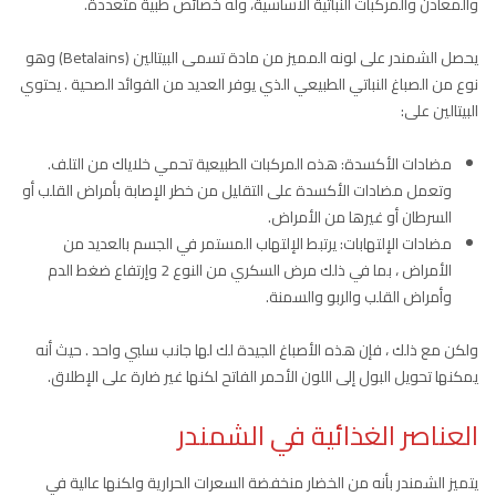
والمعادن والمركبات النباتية الأساسية، وله خصائص طبية متعددة.
يحصل الشمندر على لونه المميز من مادة تسمى البيتالين (Betalains) وهو
نوع من الصباغ النباتي الطبيعي الذي يوفر العديد من الفوائد الصحية . يحتوي
البيتالين على:
مضادات الأكسدة: هذه المركبات الطبيعية تحمي خلاياك من التلف.
وتعمل مضادات الأكسدة على التقليل من خطر الإصابة بأمراض القلب أو
السرطان أو غيرها من الأمراض.
مضادات الإلتهابات: يرتبط الإلتهاب المستمر في الجسم بالعديد من
الأمراض ، بما في ذلك مرض السكري من النوع 2 وإرتفاع ضغط الدم
وأمراض القلب والربو والسمنة.
ولكن مع ذلك ، فإن هذه الأصباغ الجيدة لك لها جانب سلبي واحد . حيث أنه
يمكنها تحويل البول إلى اللون الأحمر الفاتح لكنها غير ضارة على الإطلاق.
العناصر الغذائية في الشمندر
يتميز الشمندر بأنه من الخضار منخفضة السعرات الحرارية ولكنها عالية في