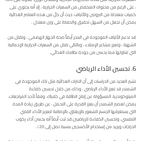
، على الرغم من محتواه المنخفض من السعرات الحرارية ، إلا أنه يحتوي على
كميات معتدلة من البروتين والألياف. حيث أن كلُ من هذه العناصر الغذائية
يمكن أن تجعل من السهل تحقيق والحفاظ على وزن معتدل .
قد تدعم الألياف الموجودة في البنجر أيضاً صحة الجهاز الهضمي ، وتقلل من
الشهية ، وتعزز مشاعر الإمتلاء ، وبالتالي تقلل من السعرات الحرارية الإجمالية
التي تتناولها مما يحسن من جودة نظامك الغذائي.
6. تحسين الأداء الرياضي
تشير العديد من الدراسات إلى أن النترات الغذائية مثل تلك الموجودة في
الشمندر قد تعزز الأداء الرياضي . وذلك من خلال تحسين كفاءة
الميتوكوندريا، المسؤولة عن إنتاج الطاقة في خلاياك. وفقاً لأحد المراجعات،
يمكن لعصير الشمندر أن يعزز القدرة على التحمل ، عن طريق زيادة المدة
التي يستغرقها الجسم للشعور بالإرهاق، بالإضافة لتعزيز الأداء القلبي
التنفسي، وتحسين الكفاءة للرياضيين.قد ثبت أيضاً أنه يحسن أداء ركوب
الدراجات ويزيد من إستخدام الأكسجين بنسبة تصل إلى 20٪.