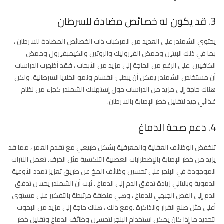
3. قد يكون له خصائص مضادة للسرطان
يحتوي الشمندر على العديد من المركبات ذات الخصائص المضادة للسرطان ،
بما في ذلك البيتين وحمض الفيروليك والروتين والكيمبفيرول وحمض
الكافيين .على الرغم من الحاجة إلى مزيد من الأبحاث ، فقد أظهرت الدراسات
أن مستخلص الشمندر يمكن أن يبطئ انقسام ونمو الخلايا السرطانية. ولكن
هناك حاجة إلى مزيد من الدراسات حول إستهلاك الشمندر كجزء من نظام
غذائي جيد لتقليل خطر الإصابة بالسرطان.
4. دعم صحة الدماغ
تنخفض الوظائف العقلية والمعرفية بشكل طبيعي مع تقدم العمر ، مما قد
يزيد من خطر الإصابة بالإضطرابات العصبية التنكسية مثل الخرف. تعمل النترات
الموجودة في البنجر على تحسين وظائف المخ عن طريق تعزيز تمدد الأوعية
الدموية وبالتالي زيادة تدفق الدم إلى الدماغ . ثبت أن الشمندر يحسن تدفق
الدم إلى الفص الجبهي للدماغ ، وهي منطقة مرتبطة بالتفكير على مستوى
أعلى مثل صنع القرار والذاكرة .ومع ذلك ، هناك حاجة إلى مزيد من البحوث
لتحديد ما إذا كان يمكن استخدام البنجر لتحسين وظائف الدماغ وتقليل خطر