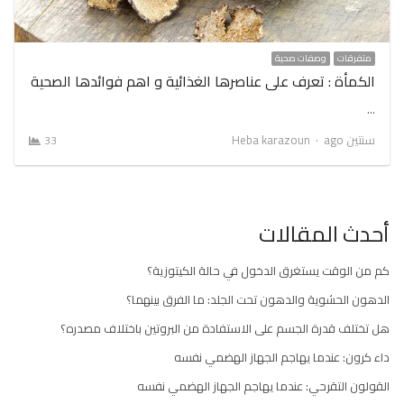
متفرقات
وصفات صحية
الكمأة : تعرف على عناصرها الغذائية و اهم فوائدها الصحية
…
Author
سنتين ago
Heba karazoun
33
أحدث المقالات
كم من الوقت يستغرق الدخول في حالة الكيتوزية؟
الدهون الحشوية والدهون تحت الجلد: ما الفرق بينهما؟
هل تختلف قدرة الجسم على الاستفادة من البروتين باختلاف مصدره؟
داء كرون: عندما يهاجم الجهاز الهضمي نفسه
القولون التقرحي: عندما يهاجم الجهاز الهضمي نفسه