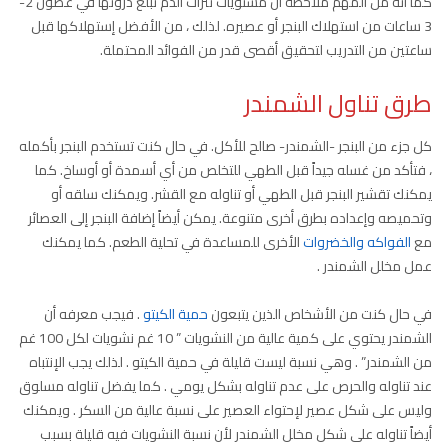
كما أنه من المهم ملاحظة أن مستويات نترات الدم تبلغ ذروتها في غضون 2-
3 ساعات من استهلاك البنجر أو عصيره. لذلك ، من الأفضل إستهلاكها قبل
ساعتين من التدريب لتحقيق أقصى قدر من الفوائد المحتملة.
طرق تناول الشمندر
كل جزء من البنجر -الشمندر- صالح للأكل. في حال كنت تستخدم البنجر بأكمله
، فتأكد من غسله جيداً قبل الطهي للتخلص من أي أسمدة أو أوساخ. كما
يمكنك تقشير البنجر قبل الطهي أو تناوله مع القشر. ويمكنك سلقه أو
وتحميصه وإعداده بطرق أخرى متنوعة. يمكن أيضاً إضافة البنجر إلى العصائر
مع
الفواكه والخضروات
الأخرى للمساعدة في تحلية الطعم. كما يمكنك
عمل مخلل الشمندر .
في حال كنت من الأشخاص الذين يتبعون
حمية الكيتو
. فيجب معرفه أن
الشمندر يحتوي على كمية عالية من النشويات ” 10 غم نشويات لكل 100 غم
من الشمندر” . وهي نسبة ليست قليلة في حمية الكيتو . لذلك يجب الإنتباه
عند تناوله والحرص على عدم تناوله بشكل يومي . كما يفضل تناوله مسلوق
وليس على شكل عصير لإحتواء العصير على نسبة عالية من السكر . ويمكنك
أيضاً تناوله على شكل مخلل الشمندر لأن نسبة النشويات فيه قليلة بسبب