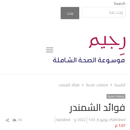
Search
بحث
Menu
الرئيسة
وصفات صحية
فوائد الشمندر
وصفات صحية
فوائد الشمندر
Published:
يوليو 6, 2022
1:03 م
Updated:
36
شار
1:07 م
المق