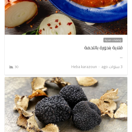
وصفات صحية
قلاية بندورة باللحمة
…
Author
3 سنوات ago
Heba karazoun
30