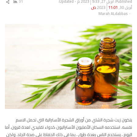
Published:
أبريل 27, 2023
9:33 م
Updated:
31
شار
أبريل 30, 2023
11:01 ص
المق
Author
Marah ALdabbas
يتكون زيت شجرة الشاي من أوراق الشجرة الأسترالية التي تحمل الاسم
نفسه. استخدمه السكان الأصليون الأستراليون كدواء تقليدي لعدة قرون. أما
اليوم ، يستخدم الناس بعدة طرق ، بما في ذلك الحفاظ على صحة الجلد. ولكن