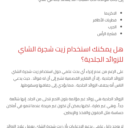
الاكزيما
فطريات الأظافر
الجرب
قشرة الرأس
هل يمكنك استخدام زيت شجرة الشاي
للزوائد الجلدية؟
على الرغم من عدم إجراء أي بحث علمي حول استخدام زيت شجرة الشاي
للزوائد الجلدية ، إلا أن التقارير القصصية تشير إلى أن له فوائد . حيث يدعي
الناس أنه يجفف الزوائد الجلدية ، مما يؤدي إلى جفافها وسقوطها.
الزوائد الجلدية هي زوائد غير مؤلمة بلون اللحم تتدلى من الجلد. إنها شائعة
جداً . وهي غير ضارة ، لكنها يمكن أن تكون غير مريحة عندما تنمو في أماكن
حساسة مثل الجفون والفخذ والإبطين.
لا يوجد دليل علمي يدعم الادعاءات بأن زيت شجرة الشاي يعمل علاج الزوائد