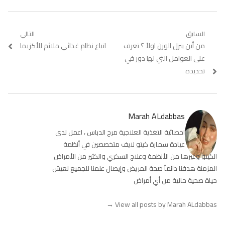
تصفّح
السابق
التالي
Previous
من أين ينزل الوزن اولاً ؟ تعرف
Next
اتباع نظام غذائي ملائم للأكزيما
المقالات
post:
post:
على العوامل التي لها دور في
تحديده
Marah ALdabbas
اخصائية التغذية العلاجية مرح الدباس ، اعمل لدى
عيادة سمارة كيتو لايف متخصصين في أنظمة
الكيتو وغيرها من الأنظمة وعلاج السكري والكثير من الأمراض
المزمنة هدفنا دائماً صحة المريض وإيصال علمنا للجميع لعيش
حياة صحية خالية من أي أمراض
→
View all posts by Marah ALdabbas