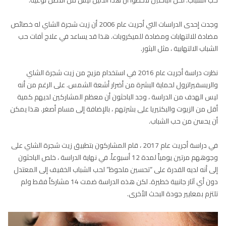
حب الشباب. لكن الباحثين لاحظوا أن هذا الدليل ليس من أفضل نوعية.
وجدت إحدى الدراسات التي أجريت عام 2006 أن زيت شجرة الشاي له خصائص
مضادة للالتهابات ومضادة للميكروبات. هذا قد يساعد في علاج آفات حب
الشباب الالتهابية ، مثل البثور.
نظرت دراسة أجريت عام 2016 في استخدام مزيج من زيت شجرة الشاي
والريسفيراترول لحماية البشرة من أضرار أشعة الشمس. على الرغم من أنه
ليس الهدف من الدراسة ، وجد الباحثون أن معظم المشاركين لديهم كمية
أقل من الزيوت والبكتيريا على بشرتهم ، بالإضافة إلى مسام أصغر. هذا يمكن
أن يحسن من حب الشباب.
في دراسة أجريت عام 2017 ، قام المشاركون بتطبيق زيت شجرة الشاي على
وجوههم مرتين يومياً لمدة 12 أسبوعاً. في نهاية الدراسة ، خلص الباحثون
إلى أنه لديه القدرة على “تحسين ملحوظ” لحب الشباب الخفيف إلى المعتدل
دون أي آثار جانبية خطيرة. لكن هذه الدراسة ضمت 14 مشاركاً فقط ولم
تلتزم بمعايير جودة البحث الأخرى.