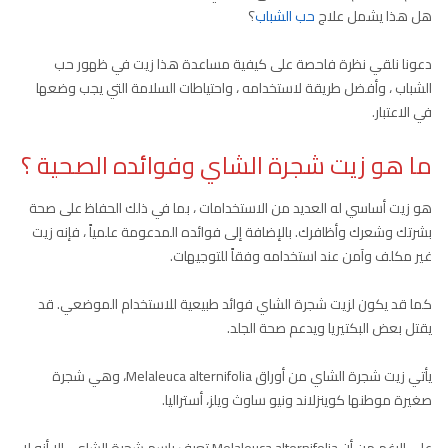
هل هذا يشمل علاج
حب الشباب
؟
دعونا نلقي نظرة فاحصة على كيفية مساعدة هذا زيت في ظهور حب
الشباب ، وأفضل طريقة لاستخدامه ، واحتياطات السلامة التي يجب وضعها
في الاعتبار.
ما هو زيت شجرة الشاي وفوائده الصحية ؟
هو زيت أساسي له العديد من الاستخدامات ، بما في ذلك الحفاظ على صحة
بشرتك وشعرك وأظافرك. بالإضافة إلى فوائده المدعومة علمياً ، فإنه زيت
غير مكلف وآمن عند استخدامه وفقاً للتوجيهات.
كما قد يكون لزيت شجرة الشاي فوائد طبيعية للاستخدام الموضعي. قد
يقتل بعض البكتيريا ويدعم صحة الجلد.
يأتي زيت شجرة الشاي من أوراق Melaleuca alternifolia، وهي شجرة
صغيرة موطنها كوينزلاند ونيو ساوث ويلز، أستراليا.