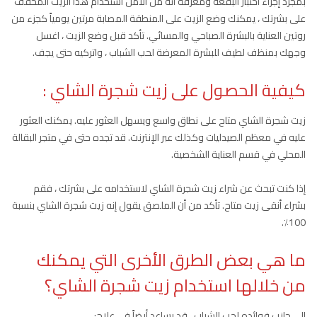
بمجرد إجراء اختبار البقعة ومعرفة أنه من الآمن استخدام هذا الزيت المخفف
على بشرتك ، يمكنك وضع الزيت على المنطقة المصابة مرتين يومياً كجزء من
روتين العناية بالبشرة الصباحي والمسائي. تأكد قبل وضع الزيت ، اغسل
وجهك بمنظف لطيف للبشرة المعرضة لحب الشباب ، واتركيه حتى يجف.
كيفية الحصول على زيت شجرة الشاي
:
زيت شجرة الشاي متاح على نطاق واسع ويسهل العثور عليه. يمكنك العثور
عليه في معظم الصيدليات وكذلك عبر الإنترنت. قد تجده حتى في متجر البقالة
المحلي في قسم العناية الشخصية.
إذا كنت تبحث عن شراء زيت شجرة الشاي لاستخدامه على بشرتك ، فقم
بشراء أنقى زيت متاح. تأكد من أن الملصق يقول إنه زيت شجرة الشاي بنسبة
100٪.
ما هي بعض الطرق الأخرى التي يمكنك
من خلالها استخدام زيت شجرة الشاي؟
إلى جانب فوائده لحب الشباب ، قد يساعد أيضاً في علاج: