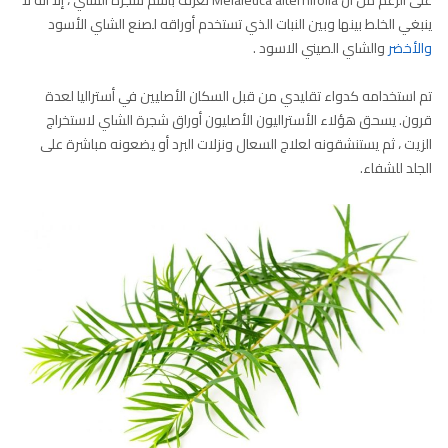
على الرغم من أن Melaleuca alternifolia تعرف باسم شجرة الشاي ، إلا أنه لا
ينبغي الخلط بينها وبين النبات الذي تستخدم أوراقه لصنع الشاي الأسود
والأخضر
والشاي الصيني الاسود .
تم استخدامه كدواء تقليدي من قبل السكان الأصليين في أستراليا لعدة
قرون. يسحق هؤلاء الأستراليون الأصليون أوراق شجرة الشاي لاستخراج
الزيت ، ثم يستنشقونه لعلاج السعال ونزلات البرد أو يضعونه مباشرة على
الجلد للشفاء.