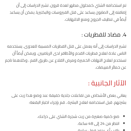
تم استخدامه الشاي كمحلول مطهر لعدة قرون. تشير الدراسات إلى أن
إضافته إلى الصابون يساعد على قتل الفيروسات والبكتيريا. يمكن أن يساعد
أيضاً في تنظيف الجروح ومنع الالتهابات.
4. مضاد للفطريات :
تشير الدراسات إلى أنه يعمل على قتل الفطريات المسببة للعدوى. يستخدمه
الناس عادة لعلاج فطريات القدم والأظافر لدى الرياضيين. ويمكن أيضاً أن
تستخدم لعلاج التهابات الخميرة ومرض القلاع عن طريق الفم ، وكلاهما ناجم
عن خمائر المبيضات.
الآثار الجانبية :
يعاني بعض الأشخاص من تفاعلات جلدية خفيفة عند وضع هذا زيت على
بشرتهم. قبل استخدامه لعلاج البشرة ، قم بإجراء اختبار البقعة:
ضع كمية صغيرة من زيت شجرة الشاي على ذراعك.
انتظر من 24 إلى 48 ساعة.
راقب أي ردود فعل سلبية.