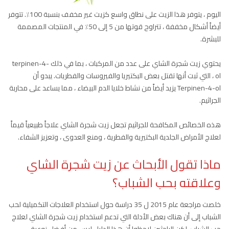
اليوم ، يتوفر هذا الزيت على نطاق واسع كزيت غير مخفف بنسبة 100٪. تتوفر
أيضاً أشكال مخففة ، تتراوح قوتها من 5 إلى 50٪ في المنتجات المصممة
للبشرة.
يحتوي زيت شجرة الشاي على عدد من المركبات ، بما في ذلك terpinen-4-
ol ، التي ثبت أنها تقتل بعض البكتيريا والفيروسات والفطريات. يبدو أن
Terpinen-4-ol يزيد أيضاً من نشاط خلايا الدم البيضاء ، مما يساعد على محاربة
الجراثيم.
هذه الخصائص المكافحة للجراثيم تجعل زيت شجرة الشاي علاجاً طبيعياً قيماً
لعلاج الأمراض الجلدية البكتيرية والفطرية ، ومنع العدوى ، وتعزيز الشفاء.
ماذا تقول الأبحاث عن زيت شجرة الشاي
وعلاقته بحب الشباب؟
خلصت مراجعة عام 2015 ل 35 دراسة حول استخدام العلاجات التكميلية لحب
الشباب إلى أن هناك بعض الأدلة التي تدعم استخدام زيت شجرة الشاي لعلاج