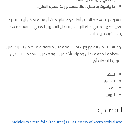
إذا واجهت رد فعل ، فلا تستخدم زيت شجرة الشاي.
لا تتناول زيت شجرة الشاي أبداً ، فهو سام. حيث أن شربه يمكن أن يسبب رد
فعل خطير ، بما في ذلك الارتباك وفقدان التنسيق العضلي. لا تستخدم هذا
زيت بالقرب من عينيك.
لهذا السبب من المهم إجراء اختبار رقعة على منطقة صغيرة من بشرتك قبل
استخدامه المخفف على وجهك. تأكد من التوقف عن استخدام الزيت على
الفور إذا لاحظت أي:
الحكه
الاحمرار
نتوء
التهيج
المصادر :
Melaleuca alternifolia (Tea Tree) Oil: a Review of Antimicrobial and